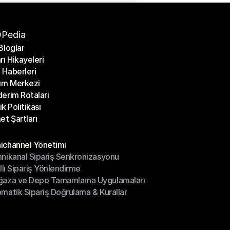
Pedia
Bloglar
rı Hikayeleri
Bloglar
Haberleri
rı Hikayeleri
ım Merkezi
Haberleri
erim Rotaları
ım Merkezi
lik Politikası
erim Rotaları
et Şartları
lik Politikası
et Şartları
üller
channel Yönetimi
nikanal Sipariş Senkronizasyonu
ichannel Yönetimi
ıllı Sipariş Yönlendirme
mnikanal Sipariş Senkronizasyonu
ğaza ve Depo Tamamlama Uygulamaları
ıllı Sipariş Yönlendirme
matik Sipariş Doğrulama & Kurallar
ğaza ve Depo Tamamlama Uygulamaları
matik Sipariş Doğrulama & Kurallar