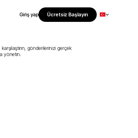
Select Language
Giriş yap
Ücretsiz Başlayın
Ücretsiz Başlayın
Sunan
En
İyi
Giriş yap
şılaştırın, gönderilerinizi gerçek 
a yönetin.