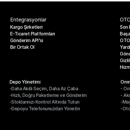
Entegrasyonlar
OTO
Kargo Şirketleri
Son 
E-Ticaret Platformları
Başa
Kargo Şirketleri
Son 
Gönderim API'si
OTO 
E-Ticaret Platformları
Başa
Bir Ortak Ol
Yard
Gönderim API'si
OTO 
Gönd
Bir Ortak Ol
Yard
Gizli
Gönd
Hizm
Gizli
Hizm
Modüller
Mod
Depo Yönetimi
Omni
-Daha Akıllı Seçim, Daha Az Çaba
- Om
Depo Yönetimi
Omn
-Hızlı, Doğru Paketleme ve Gönderim
- Ak
-Daha Akıllı Seçim, Daha Az Çaba
- O
-Stoklarınızı Kontrol Altında Tutun
-Ma
-Hızlı, Doğru Paketleme ve Gönderim
- Ak
-Depoyu Telefonunuzdan Yönetin
-Oto
-Stoklarınızı Kontrol Altında Tutun
-Ma
-Depoyu Telefonunuzdan Yönetin
-Oto