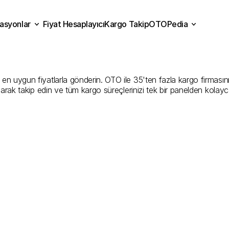
asyonlar
Fiyat Hesaplayıcı
Kargo Takip
OTOPedia
p
Kargo
Gönderim
Hizmeti
Fiyat Hesaplayıcı
Kargo Takip
grasyonlar
OTOPedia
Şirketler
 uygun fiyatlarla gönderin. OTO ile 35'ten fazla kargo firmasını kar
larak takip edin ve tüm kargo süreçlerinizi tek bir panelden kolayc