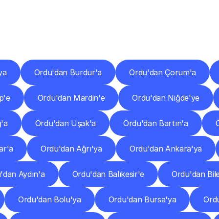
er
Şehirlere
Teslimat
Nokta
Diğer
şehirlerden
faaliyet
gösteren
teslimat
hizmetlerini
keşfedin.
ya
Ordu'dan Burdur'a
Ordu'dan Çorum'a
p'e
Ordu'dan Mardin'e
Ordu'dan Niğde'ye
ğ'a
Ordu'dan Uşak'a
Ordu'dan Bartın'a
ar'a
Ordu'dan Ağrı'ya
Ordu'dan Ankara'ya
'dan Aydın'a
Ordu'dan Balıkesir'e
Ordu'dan Bile
Ordu'dan Bolu'ya
Ordu'dan Bursa'ya
Ord