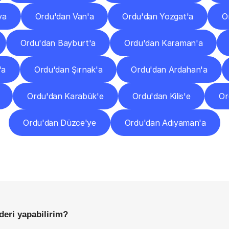
ya
Ordu'dan Van'a
Ordu'dan Yozgat'a
O
Ordu'dan Bayburt'a
Ordu'dan Karaman'a
'a
Ordu'dan Şırnak'a
Ordu'dan Ardahan'a
Ordu'dan Karabük'e
Ordu'dan Kilis'e
Or
Ordu'dan Düzce'ye
Ordu'dan Adıyaman'a
Sıkça
Sorulan
Sorular
Başlamadan
Önce
Bilmeniz
Gereken
Her
Şey
deri yapabilirim?