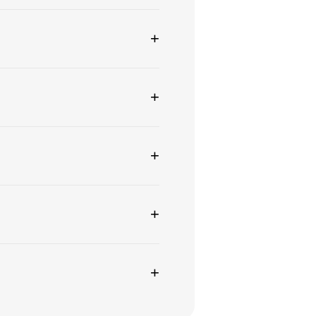
+
+
+
+
+