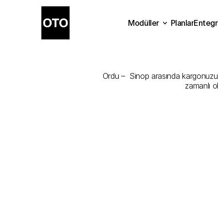
Modüller
Planlar
Entegr
Ordu
-
Sino
Planlar
Modüller
Ente
Ordu –  Sinop arasında kargonuzu en
zamanlı o