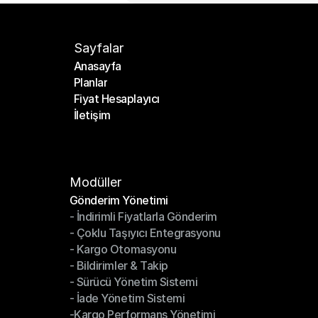
Sayfalar
Anasayfa
Planlar
Anasayfa
Fiyat Hesaplayıcı
Planlar
İletişim
Fiyat Hesaplayıcı
İletişim
Modüller
Gönderim Yönetimi
- İndirimli Fiyatlarla Gönderim
Gönderim Yönetimi
- Çoklu Taşıyıcı Entegrasyonu
- İndirimli Fiyatlarla Gönderim
- Kargo Otomasyonu
- Çoklu Taşıyıcı Entegrasyonu
- Bildirimler & Takip
- Kargo Otomasyonu
- Sürücü Yönetim Sistemi
- Bildirimler & Takip
- İade Yönetim Sistemi
- Sürücü Yönetim Sistemi
-Kargo Performans Yönetimi
- İade Yönetim Sistemi