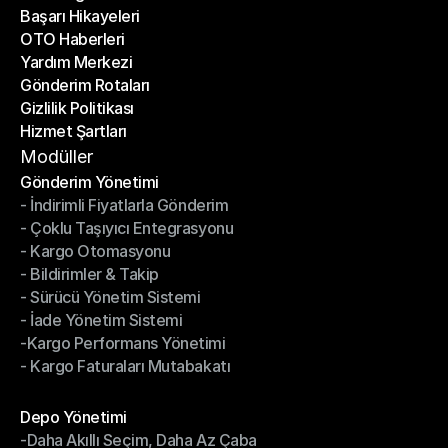
Başarı Hikayeleri
Son Bloglar
OTO Haberleri
Başarı Hikayeleri
Yardım Merkezi
OTO Haberleri
Gönderim Rotaları
Yardım Merkezi
Gizlilik Politikası
Gönderim Rotaları
Hizmet Şartları
Gizlilik Politikası
Hizmet Şartları
Modüller
Gönderim Yönetimi
- İndirimli Fiyatlarla Gönderim
Gönderim Yönetimi
- Çoklu Taşıyıcı Entegrasyonu
- İndirimli Fiyatlarla Gönderim
- Kargo Otomasyonu
- Çoklu Taşıyıcı Entegrasyonu
- Bildirimler & Takip
- Kargo Otomasyonu
- Sürücü Yönetim Sistemi
- Bildirimler & Takip
- İade Yönetim Sistemi
- Sürücü Yönetim Sistemi
-Kargo Performans Yönetimi
- İade Yönetim Sistemi
- Kargo Faturaları Mutabakatı
-Kargo Performans Yönetimi
- Kargo Faturaları Mutabakatı
Modüller
Depo Yönetimi
-Daha Akıllı Seçim, Daha Az Çaba
Depo Yönetimi