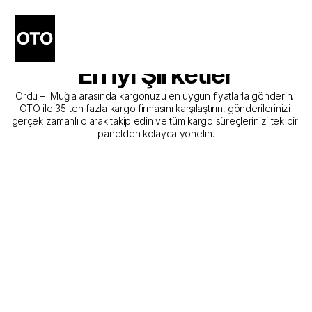
Ordu - Muğla Kargo 
Gönderim Hizmeti Sunan 
En İyi Şirketler
Ordu –  Muğla arasında kargonuzu en uygun fiyatlarla gönderin. 
OTO ile 35'ten fazla kargo firmasını karşılaştırın, gönderilerinizi 
gerçek zamanlı olarak takip edin ve tüm kargo süreçlerinizi tek bir 
panelden kolayca yönetin.