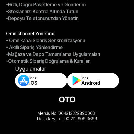
-Hızlı, Doğru Paketleme ve Gönderim
-Daha Akıllı Seçim, Daha Az Çaba
-Stoklarınızı Kontrol Altında Tutun
-Hızlı, Doğru Paketleme ve Gönderim
-Depoyu Telefonunuzdan Yönetin
-Stoklarınızı Kontrol Altında Tutun
-Depoyu Telefonunuzdan Yönetin
Modüller
Omnichannel Yönetimi
- Omnikanal Sipariş Senkronizasyonu
Omnichannel Yönetimi
- Akıllı Sipariş Yönlendirme
- Omnikanal Sipariş Senkronizasyonu
-Mağaza ve Depo Tamamlama Uygulamaları
- Akıllı Sipariş Yönlendirme
-Otomatik Sipariş Doğrulama & Kurallar
-Mağaza ve Depo Tamamlama Uygulamaları
-Otomatik Sipariş Doğrulama & Kurallar
Uygulamalar
İndir
İndir
IOS
Android
Mersis No: 0649123298900001
Destek Hattı: +90 212 909 0699