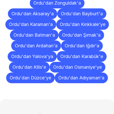
Ordu'dan Zonguldak'a
Ordu'dan Aksaray'a
Ordu'dan Bayburt'a
Ordu'dan Karaman'a
Ordu'dan Kırıkkale'ye
Ordu'dan Batman'a
Ordu'dan Şırnak'a
Ordu'dan Ardahan'a
Ordu'dan Iğdır'a
Ordu'dan Yalova'ya
Ordu'dan Karabük'e
Ordu'dan Kilis'e
Ordu'dan Osmaniye'ye
Ordu'dan Düzce'ye
Ordu'dan Adıyaman'a
Sıkça
Sorulan
Sorular