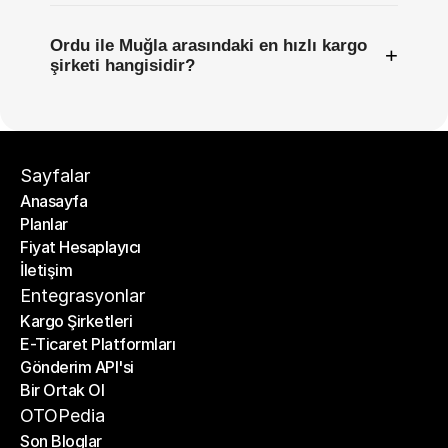
Ordu ile Muğla arasındaki en hızlı kargo
+
şirketi hangisidir?
Sayfalar
Anasayfa
Planlar
Anasayfa
Fiyat Hesaplayıcı
Planlar
İletişim
Fiyat Hesaplayıcı
İletişim
Entegrasyonlar
Kargo Şirketleri
E-Ticaret Platformları
Kargo Şirketleri
Gönderim API'si
E-Ticaret Platformları
Bir Ortak Ol
Gönderim API'si
Bir Ortak Ol
OTOPedia
Son Bloglar