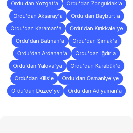
Ordu'dan Yozgat'a
Ordu'dan Zonguldak'a
Ordu'dan Aksaray'a
Ordu'dan Bayburt'a
Ordu'dan Karaman'a
Ordu'dan Kırıkkale'ye
Ordu'dan Batman'a
Ordu'dan Şırnak'a
Ordu'dan Ardahan'a
Ordu'dan Iğdır'a
Ordu'dan Yalova'ya
Ordu'dan Karabük'e
Ordu'dan Kilis'e
Ordu'dan Osmaniye'ye
Ordu'dan Düzce'ye
Ordu'dan Adıyaman'a
Sıkça
Sorulan
Sorular