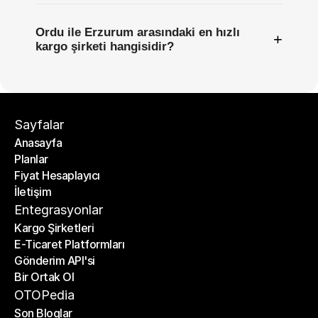
Ordu ile Erzurum arasındaki en hızlı
+
kargo şirketi hangisidir?
Sayfalar
Anasayfa
Planlar
Anasayfa
Fiyat Hesaplayıcı
Planlar
İletişim
Fiyat Hesaplayıcı
İletişim
Entegrasyonlar
Kargo Şirketleri
E-Ticaret Platformları
Kargo Şirketleri
Gönderim API'si
E-Ticaret Platformları
Bir Ortak Ol
Gönderim API'si
Bir Ortak Ol
OTOPedia
Son Bloglar