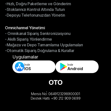
-Hızlı, Doğru Paketleme ve Gönderim
-Daha Akıllı Seçim, Daha Az Çaba
-Stoklarınızı Kontrol Altında Tutun
-Hızlı, Doğru Paketleme ve Gönderim
-Depoyu Telefonunuzdan Yönetin
-Stoklarınızı Kontrol Altında Tutun
-Depoyu Telefonunuzdan Yönetin
Modüller
Omnichannel Yönetimi
- Omnikanal Sipariş Senkronizasyonu
Omnichannel Yönetimi
- Akıllı Sipariş Yönlendirme
- Omnikanal Sipariş Senkronizasyonu
-Mağaza ve Depo Tamamlama Uygulamaları
- Akıllı Sipariş Yönlendirme
-Otomatik Sipariş Doğrulama & Kurallar
-Mağaza ve Depo Tamamlama Uygulamaları
-Otomatik Sipariş Doğrulama & Kurallar
Uygulamalar
İndir
İndir
IOS
Android
Mersis No: 0649123298900001
Destek Hattı: +90 212 909 0699