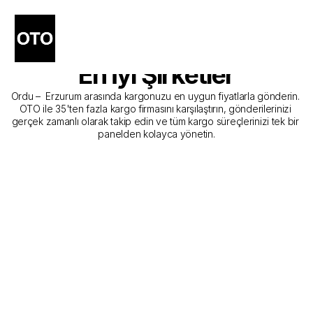
Ordu - Erzurum Kargo 
Gönderim Hizmeti Sunan 
En İyi Şirketler
Ordu –  Erzurum arasında kargonuzu en uygun fiyatlarla gönderin. 
OTO ile 35'ten fazla kargo firmasını karşılaştırın, gönderilerinizi 
gerçek zamanlı olarak takip edin ve tüm kargo süreçlerinizi tek bir 
panelden kolayca yönetin.