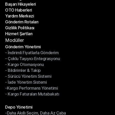
Başarı Hikayeleri
Son Bloglar
OTO Haberleri
Başarı Hikayeleri
Yardım Merkezi
OTO Haberleri
Gönderim Rotaları
Yardım Merkezi
Gizlilik Politikası
Gönderim Rotaları
Hizmet Şartları
Gizlilik Politikası
Hizmet Şartları
Modüller
Gönderim Yönetimi
- İndirimli Fiyatlarla Gönderim
Gönderim Yönetimi
- Çoklu Taşıyıcı Entegrasyonu
- İndirimli Fiyatlarla Gönderim
- Kargo Otomasyonu
- Çoklu Taşıyıcı Entegrasyonu
- Bildirimler & Takip
- Kargo Otomasyonu
- Sürücü Yönetim Sistemi
- Bildirimler & Takip
- İade Yönetim Sistemi
- Sürücü Yönetim Sistemi
-Kargo Performans Yönetimi
- İade Yönetim Sistemi
- Kargo Faturaları Mutabakatı
-Kargo Performans Yönetimi
- Kargo Faturaları Mutabakatı
Modüller
Depo Yönetimi
-Daha Akıllı Seçim, Daha Az Çaba
Depo Yönetimi