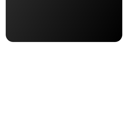
Şimdi OTO PACK'i Deneyin
Şimdi OTO PACK'i Deneyin
Demo Talep Et
Demo Talep Et
Sıkça
Sorulan
Sorular
Sipariş toplama modülünü kullanmak için 
özel bir donanım (terminal vb.) gerekiyor 
mu? 
Hayır. OTO’nun akıllı barkod okutma altyapısı, yerleşik 