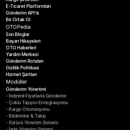
E-Ticaret Platformları
Kargo Şirketleri
Gönderim API'si
E-Ticaret Platformları
Bir Ortak Ol
Gönderim API'si
Bir Ortak Ol
OTOPedia
Son Bloglar
Başarı Hikayeleri
Son Bloglar
OTO Haberleri
Başarı Hikayeleri
Yardım Merkezi
OTO Haberleri
Gönderim Rotaları
Yardım Merkezi
Gizlilik Politikası
Gönderim Rotaları
Hizmet Şartları
Gizlilik Politikası
Hizmet Şartları
Modüller
Gönderim Yönetimi
- İndirimli Fiyatlarla Gönderim
Gönderim Yönetimi
- Çoklu Taşıyıcı Entegrasyonu
- İndirimli Fiyatlarla Gönderim
- Kargo Otomasyonu
- Çoklu Taşıyıcı Entegrasyonu
- Bildirimler & Takip
- Kargo Otomasyonu
- Sürücü Yönetim Sistemi
- Bildirimler & Takip
- İade Yönetim Sistemi
- Sürücü Yönetim Sistemi