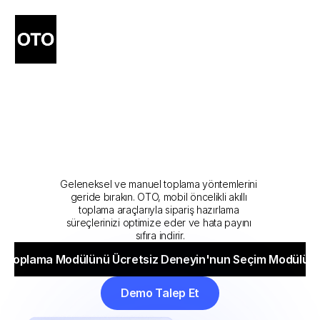
Akıllı
Sipariş
Toplama
ile
Depo
Operasyonlarınızı
Hatasız
ve
Hızlı
Yönetin
Geleneksel ve manuel toplama yöntemlerini 
geride bırakın. OTO, mobil öncelikli akıllı 
toplama araçlarıyla sipariş hazırlama 
süreçlerinizi optimize eder ve hata payını 
sıfıra indirir.
ş Toplama Modülünü Ücretsiz Deneyin'nun Seçim Modülün
 Toplama Modülünü Ücretsiz Deneyin'nun Seçim Modülünü
Demo Talep Et
Demo Talep Et