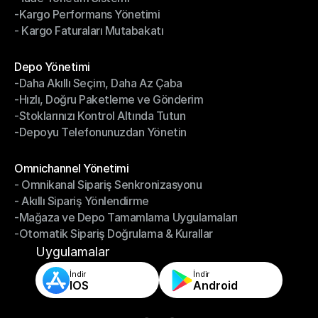
-Kargo Performans Yönetimi
- İade Yönetim Sistemi
- Kargo Faturaları Mutabakatı
-Kargo Performans Yönetimi
- Kargo Faturaları Mutabakatı
Modüller
Depo Yönetimi
-Daha Akıllı Seçim, Daha Az Çaba
Depo Yönetimi
-Hızlı, Doğru Paketleme ve Gönderim
-Daha Akıllı Seçim, Daha Az Çaba
-Stoklarınızı Kontrol Altında Tutun
-Hızlı, Doğru Paketleme ve Gönderim
-Depoyu Telefonunuzdan Yönetin
-Stoklarınızı Kontrol Altında Tutun
-Depoyu Telefonunuzdan Yönetin
Modüller
Omnichannel Yönetimi
- Omnikanal Sipariş Senkronizasyonu
Omnichannel Yönetimi
- Akıllı Sipariş Yönlendirme
- Omnikanal Sipariş Senkronizasyonu
-Mağaza ve Depo Tamamlama Uygulamaları
- Akıllı Sipariş Yönlendirme
-Otomatik Sipariş Doğrulama & Kurallar
-Mağaza ve Depo Tamamlama Uygulamaları
-Otomatik Sipariş Doğrulama & Kurallar
Uygulamalar
İndir
İndir
IOS
Android