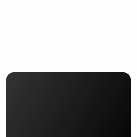
Sipariş toplama sürecinin her adımına barkod okutma 
(scanning) kontrolü entegre edin. Yanlış ürün 
gönderimini sıfırlayarak paketleme doğruluğunu 
%100'e çıkarın.