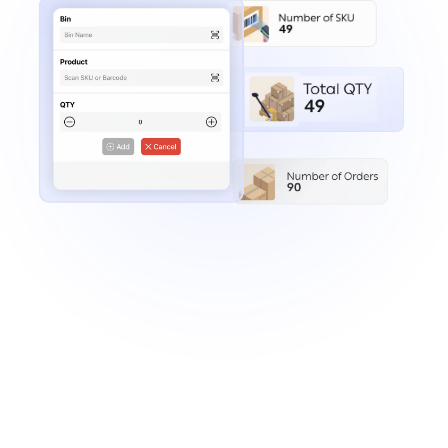
Manuel
Sipariş
Toplama
Süreçleri
Depo
Verimliliğini
ve
Kârlılığı