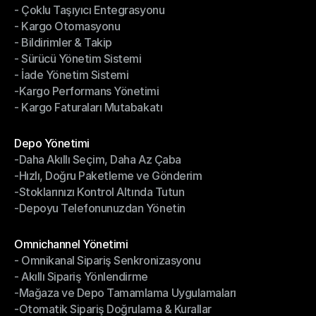
- Çoklu Taşıyıcı Entegrasyonu
- İndirimli Fiyatlarla Gönderim
- Kargo Otomasyonu
- Çoklu Taşıyıcı Entegrasyonu
- Bildirimler & Takip
- Kargo Otomasyonu
- Sürücü Yönetim Sistemi
- Bildirimler & Takip
- İade Yönetim Sistemi
- Sürücü Yönetim Sistemi
-Kargo Performans Yönetimi
- İade Yönetim Sistemi
- Kargo Faturaları Mutabakatı
-Kargo Performans Yönetimi
- Kargo Faturaları Mutabakatı
Modüller
Depo Yönetimi
-Daha Akıllı Seçim, Daha Az Çaba
Depo Yönetimi
-Hızlı, Doğru Paketleme ve Gönderim
-Daha Akıllı Seçim, Daha Az Çaba
-Stoklarınızı Kontrol Altında Tutun
-Hızlı, Doğru Paketleme ve Gönderim
-Depoyu Telefonunuzdan Yönetin
-Stoklarınızı Kontrol Altında Tutun
-Depoyu Telefonunuzdan Yönetin
Modüller
Omnichannel Yönetimi
- Omnikanal Sipariş Senkronizasyonu
Omnichannel Yönetimi
- Akıllı Sipariş Yönlendirme
- Omnikanal Sipariş Senkronizasyonu
-Mağaza ve Depo Tamamlama Uygulamaları
- Akıllı Sipariş Yönlendirme
-Otomatik Sipariş Doğrulama & Kurallar
-Mağaza ve Depo Tamamlama Uygulamaları