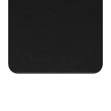
Kargo maliyet tahminlerinden ay sonu kargo 
mutabakatına kadar tüm lojistik verilerinize API 
üzerinden tek bir noktadan erişin.
Lojistik
Yönetimi
için
Tam
API
Seti
Göndermeleri
yönetin,
siparişleri
takip
edin
ve
her
şeyi
sorunsuz
bir
şekilde
çalıştırmak
için
güçlü
bir
API
ile
lojistiği
otomatikleştirin.