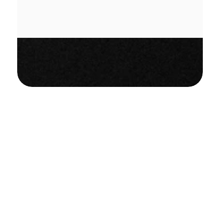
Lojistik
Operasyonlarınızı
Optimize
Eden
Güçlü
Kargo
API'si:
OTO'nun
modern
API
altyapısı
ile
entegrasyon
süresini