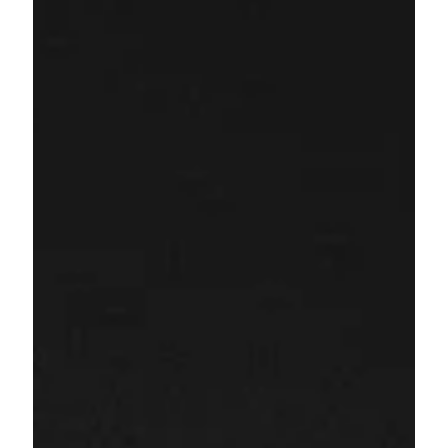
Zaman kazanmak ve gönderim sürecinizi 
hızlandırmak için birden fazla etiketi aynı anda 
oluşturun ve yazdırın.
Termal yazıcılarla tam uyumlu, yüksek çözünürlüklü 
ZPL kargo etiketleri oluşturun. Depo 
operasyonlarınızda baskı kalitesini ve hızını artırın.