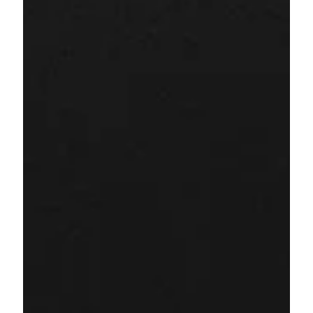
Mevcut satış kanallarınızı OTO API ile bağlayın. Sipariş 
ve lojistik verilerini tüm platformlarınız arasında 
gerçek zamanlı senkronize edin.