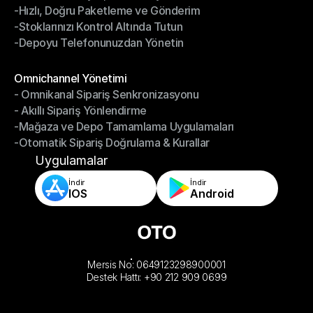
-Hızlı, Doğru Paketleme ve Gönderim
-Daha Akıllı Seçim, Daha Az Çaba
-Stoklarınızı Kontrol Altında Tutun
-Hızlı, Doğru Paketleme ve Gönderim
-Depoyu Telefonunuzdan Yönetin
-Stoklarınızı Kontrol Altında Tutun
-Depoyu Telefonunuzdan Yönetin
Modüller
Omnichannel Yönetimi
- Omnikanal Sipariş Senkronizasyonu
Omnichannel Yönetimi
- Akıllı Sipariş Yönlendirme
- Omnikanal Sipariş Senkronizasyonu
-Mağaza ve Depo Tamamlama Uygulamaları
- Akıllı Sipariş Yönlendirme
-Otomatik Sipariş Doğrulama & Kurallar
-Mağaza ve Depo Tamamlama Uygulamaları
-Otomatik Sipariş Doğrulama & Kurallar
Uygulamalar
İndir
İndir
IOS
Android
Mersis No: 0649123298900001
Destek Hattı: +90 212 909 0699