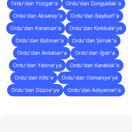
Ordu'dan Yozgat'a
Ordu'dan Zonguldak'a
Ordu'dan Aksaray'a
Ordu'dan Bayburt'a
Ordu'dan Karaman'a
Ordu'dan Kırıkkale'ye
Ordu'dan Batman'a
Ordu'dan Şırnak'a
Ordu'dan Ardahan'a
Ordu'dan Iğdır'a
Ordu'dan Yalova'ya
Ordu'dan Karabük'e
Ordu'dan Kilis'e
Ordu'dan Osmaniye'ye
Ordu'dan Düzce'ye
Ordu'dan Adıyaman'a
Sıkça
Sorulan
Sorular