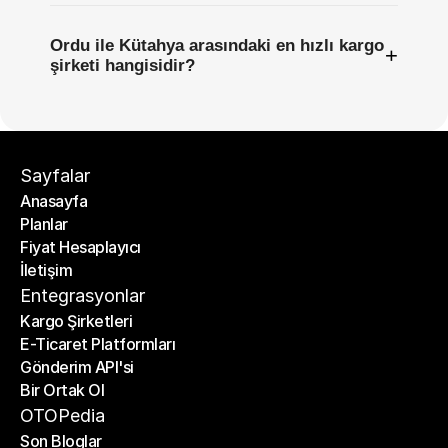
Ordu ile Kütahya arasındaki en hızlı kargo
+
şirketi hangisidir?
Sayfalar
Anasayfa
Planlar
Anasayfa
Fiyat Hesaplayıcı
Planlar
İletişim
Fiyat Hesaplayıcı
İletişim
Entegrasyonlar
Kargo Şirketleri
E-Ticaret Platformları
Kargo Şirketleri
Gönderim API'si
E-Ticaret Platformları
Bir Ortak Ol
Gönderim API'si
Bir Ortak Ol
OTOPedia
Son Bloglar