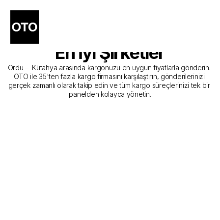
Ordu - Kütahya Kargo 
Gönderim Hizmeti Sunan 
En İyi Şirketler
Ordu –  Kütahya arasında kargonuzu en uygun fiyatlarla gönderin. 
OTO ile 35'ten fazla kargo firmasını karşılaştırın, gönderilerinizi 
gerçek zamanlı olarak takip edin ve tüm kargo süreçlerinizi tek bir 
panelden kolayca yönetin.