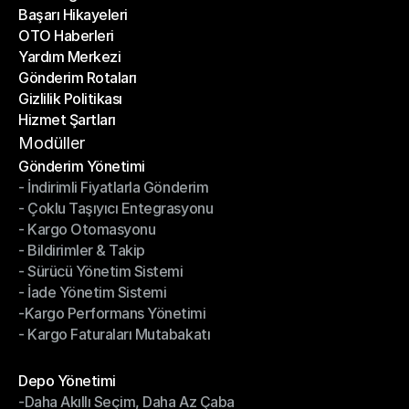
Başarı Hikayeleri
Son Bloglar
OTO Haberleri
Başarı Hikayeleri
Yardım Merkezi
OTO Haberleri
Gönderim Rotaları
Yardım Merkezi
Gizlilik Politikası
Gönderim Rotaları
Hizmet Şartları
Gizlilik Politikası
Hizmet Şartları
Modüller
Gönderim Yönetimi
- İndirimli Fiyatlarla Gönderim
Gönderim Yönetimi
- Çoklu Taşıyıcı Entegrasyonu
- İndirimli Fiyatlarla Gönderim
- Kargo Otomasyonu
- Çoklu Taşıyıcı Entegrasyonu
- Bildirimler & Takip
- Kargo Otomasyonu
- Sürücü Yönetim Sistemi
- Bildirimler & Takip
- İade Yönetim Sistemi
- Sürücü Yönetim Sistemi
-Kargo Performans Yönetimi
- İade Yönetim Sistemi
- Kargo Faturaları Mutabakatı
-Kargo Performans Yönetimi
- Kargo Faturaları Mutabakatı
Modüller
Depo Yönetimi
-Daha Akıllı Seçim, Daha Az Çaba
Depo Yönetimi