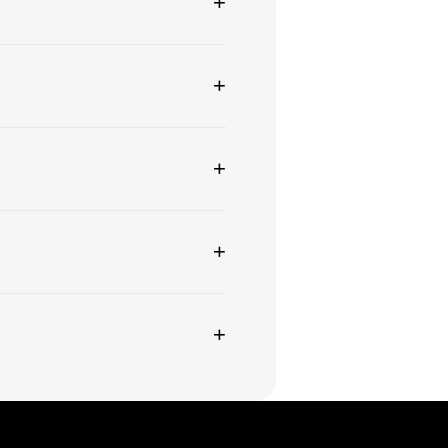
+
+
+
+
+