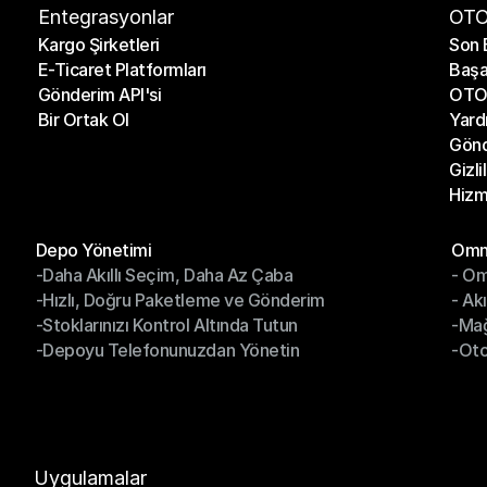
Entegrasyonlar
OTO
Kargo Şirketleri
Son 
E-Ticaret Platformları
Başa
Kargo Şirketleri
Son 
Gönderim API'si
OTO 
E-Ticaret Platformları
Başa
Bir Ortak Ol
Yard
Gönderim API'si
OTO 
Gönd
Bir Ortak Ol
Yard
Gizli
Gönd
Hizm
Gizli
Hizm
Modüller
Mod
Depo Yönetimi
Omni
-Daha Akıllı Seçim, Daha Az Çaba
- Om
Depo Yönetimi
Omn
-Hızlı, Doğru Paketleme ve Gönderim
- Ak
-Daha Akıllı Seçim, Daha Az Çaba
- O
-Stoklarınızı Kontrol Altında Tutun
-Ma
-Hızlı, Doğru Paketleme ve Gönderim
- Ak
-Depoyu Telefonunuzdan Yönetin
-Oto
-Stoklarınızı Kontrol Altında Tutun
-Ma
-Depoyu Telefonunuzdan Yönetin
-Oto
Uygulamalar