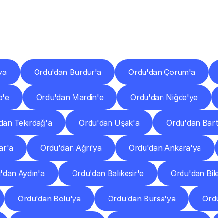
er
Şehirlere
Teslimat
Nokta
Diğer
şehirlerden
faaliyet
gösteren
teslimat
hizmetlerini
keşfedin.
ya
Ordu'dan Burdur'a
Ordu'dan Çorum'a
p'e
Ordu'dan Mardin'e
Ordu'dan Niğde'ye
dan Tekirdağ'a
Ordu'dan Uşak'a
Ordu'dan Bart
ar'a
Ordu'dan Ağrı'ya
Ordu'dan Ankara'ya
'dan Aydın'a
Ordu'dan Balıkesir'e
Ordu'dan Bile
Ordu'dan Bolu'ya
Ordu'dan Bursa'ya
Ord