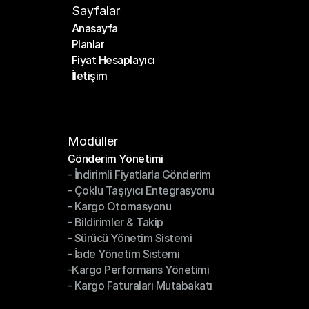
Sayfalar
Anasayfa
Planlar
Anasayfa
Fiyat Hesaplayıcı
Planlar
İletişim
Fiyat Hesaplayıcı
İletişim
Modüller
Gönderim Yönetimi
- İndirimli Fiyatlarla Gönderim
Gönderim Yönetimi
- Çoklu Taşıyıcı Entegrasyonu
- İndirimli Fiyatlarla Gönderim
- Kargo Otomasyonu
- Çoklu Taşıyıcı Entegrasyonu
- Bildirimler & Takip
- Kargo Otomasyonu
- Sürücü Yönetim Sistemi
- Bildirimler & Takip
- İade Yönetim Sistemi
- Sürücü Yönetim Sistemi
-Kargo Performans Yönetimi
- İade Yönetim Sistemi
- Kargo Faturaları Mutabakatı
-Kargo Performans Yönetimi
- Kargo Faturaları Mutabakatı