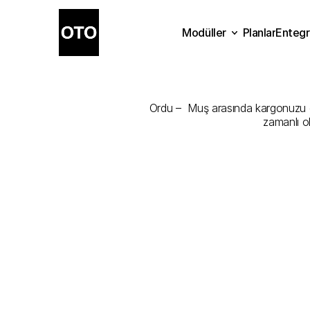
Modüller
Planlar
Entegr
Ordu
-
Muş
Planlar
Modüller
Ente
Ordu –  Muş arasında kargonuzu en 
zamanlı o