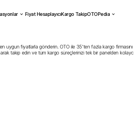
asyonlar
Fiyat Hesaplayıcı
Kargo Takip
OTOPedia
Kargo
Gönderim
Hizmeti
Fiyat Hesaplayıcı
Kargo Takip
grasyonlar
OTOPedia
Şirketler
uygun fiyatlarla gönderin. OTO ile 35'ten fazla kargo firmasını kar
larak takip edin ve tüm kargo süreçlerinizi tek bir panelden kolayc