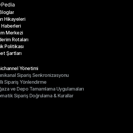
Pedia
Bloglar
rı Hikayeleri
Bloglar
Haberleri
rı Hikayeleri
ım Merkezi
Haberleri
erim Rotaları
ım Merkezi
lik Politikası
erim Rotaları
et Şartları
lik Politikası
et Şartları
üller
channel Yönetimi
nikanal Sipariş Senkronizasyonu
ichannel Yönetimi
ıllı Sipariş Yönlendirme
mnikanal Sipariş Senkronizasyonu
ğaza ve Depo Tamamlama Uygulamaları
ıllı Sipariş Yönlendirme
matik Sipariş Doğrulama & Kurallar
ğaza ve Depo Tamamlama Uygulamaları
matik Sipariş Doğrulama & Kurallar