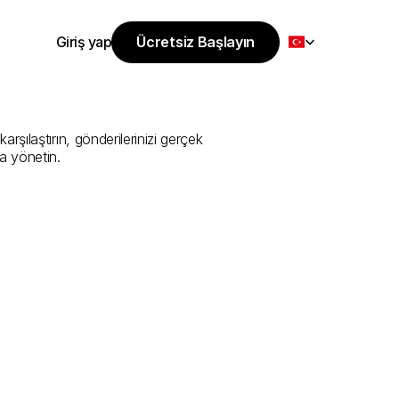
Select Language
Giriş yap
Ücretsiz Başlayın
Ücretsiz Başlayın
Sunan
En
İyi
Giriş yap
şılaştırın, gönderilerinizi gerçek 
a yönetin.