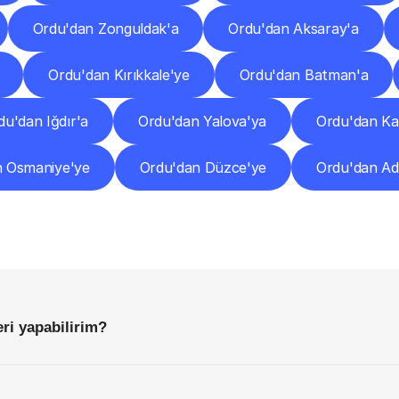
Ordu'dan Zonguldak'a
Ordu'dan Aksaray'a
Ordu'dan Kırıkkale'ye
Ordu'dan Batman'a
du'dan Iğdır'a
Ordu'dan Yalova'ya
Ordu'dan Ka
n Osmaniye'ye
Ordu'dan Düzce'ye
Ordu'dan Ad
Sıkça
Sorulan
Sorular
Başlamadan
Önce
Bilmeniz
Gereken
Her
Şey
ri yapabilirim?