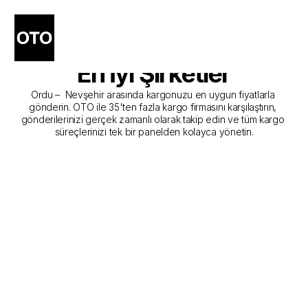
Ordu - Nevşehir Kargo 
Gönderim Hizmeti Sunan 
En İyi Şirketler
Ordu –  Nevşehir arasında kargonuzu en uygun fiyatlarla 
gönderin. OTO ile 35'ten fazla kargo firmasını karşılaştırın, 
gönderilerinizi gerçek zamanlı olarak takip edin ve tüm kargo 
süreçlerinizi tek bir panelden kolayca yönetin.