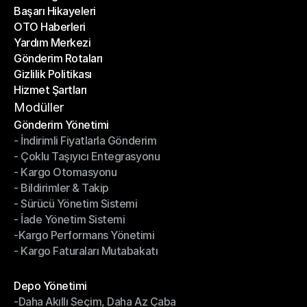
Başarı Hikayeleri
Son Bloglar
OTO Haberleri
Başarı Hikayeleri
Yardım Merkezi
OTO Haberleri
Gönderim Rotaları
Yardım Merkezi
Gizlilik Politikası
Gönderim Rotaları
Hizmet Şartları
Gizlilik Politikası
Hizmet Şartları
Modüller
Gönderim Yönetimi
- İndirimli Fiyatlarla Gönderim
Gönderim Yönetimi
- Çoklu Taşıyıcı Entegrasyonu
- İndirimli Fiyatlarla Gönderim
- Kargo Otomasyonu
- Çoklu Taşıyıcı Entegrasyonu
- Bildirimler & Takip
- Kargo Otomasyonu
- Sürücü Yönetim Sistemi
- Bildirimler & Takip
- İade Yönetim Sistemi
- Sürücü Yönetim Sistemi
-Kargo Performans Yönetimi
- İade Yönetim Sistemi
- Kargo Faturaları Mutabakatı
-Kargo Performans Yönetimi
- Kargo Faturaları Mutabakatı
Modüller
Depo Yönetimi
-Daha Akıllı Seçim, Daha Az Çaba
Depo Yönetimi