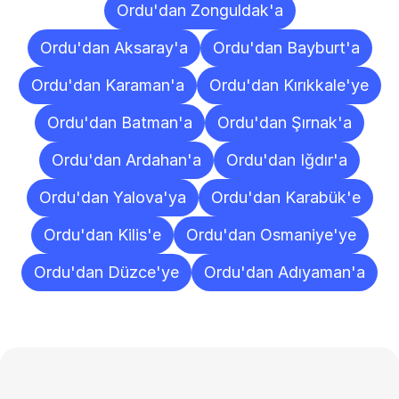
Ordu'dan Zonguldak'a
Ordu'dan Aksaray'a
Ordu'dan Bayburt'a
Ordu'dan Karaman'a
Ordu'dan Kırıkkale'ye
Ordu'dan Batman'a
Ordu'dan Şırnak'a
Ordu'dan Ardahan'a
Ordu'dan Iğdır'a
Ordu'dan Yalova'ya
Ordu'dan Karabük'e
Ordu'dan Kilis'e
Ordu'dan Osmaniye'ye
Ordu'dan Düzce'ye
Ordu'dan Adıyaman'a
Sıkça
Sorulan
Sorular