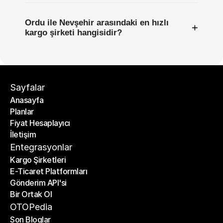
Ordu ile Nevşehir arasındaki en hızlı
+
kargo şirketi hangisidir?
Sayfalar
Anasayfa
Planlar
Anasayfa
Fiyat Hesaplayıcı
Planlar
İletişim
Fiyat Hesaplayıcı
İletişim
Entegrasyonlar
Kargo Şirketleri
E-Ticaret Platformları
Kargo Şirketleri
Gönderim API'si
E-Ticaret Platformları
Bir Ortak Ol
Gönderim API'si
Bir Ortak Ol
OTOPedia
Son Bloglar