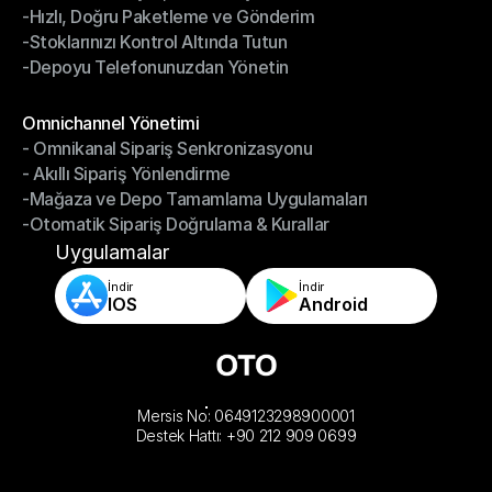
-Hızlı, Doğru Paketleme ve Gönderim
-Daha Akıllı Seçim, Daha Az Çaba
-Stoklarınızı Kontrol Altında Tutun
-Hızlı, Doğru Paketleme ve Gönderim
-Depoyu Telefonunuzdan Yönetin
-Stoklarınızı Kontrol Altında Tutun
-Depoyu Telefonunuzdan Yönetin
Modüller
Omnichannel Yönetimi
- Omnikanal Sipariş Senkronizasyonu
Omnichannel Yönetimi
- Akıllı Sipariş Yönlendirme
- Omnikanal Sipariş Senkronizasyonu
-Mağaza ve Depo Tamamlama Uygulamaları
- Akıllı Sipariş Yönlendirme
-Otomatik Sipariş Doğrulama & Kurallar
-Mağaza ve Depo Tamamlama Uygulamaları
-Otomatik Sipariş Doğrulama & Kurallar
Uygulamalar
İndir
İndir
IOS
Android
Mersis No: 0649123298900001
Destek Hattı: +90 212 909 0699