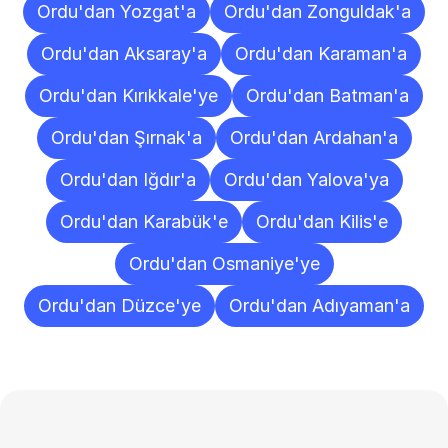
Ordu'dan Yozgat'a
Ordu'dan Zonguldak'a
Ordu'dan Aksaray'a
Ordu'dan Karaman'a
Ordu'dan Kırıkkale'ye
Ordu'dan Batman'a
Ordu'dan Şırnak'a
Ordu'dan Ardahan'a
Ordu'dan Iğdır'a
Ordu'dan Yalova'ya
Ordu'dan Karabük'e
Ordu'dan Kilis'e
Ordu'dan Osmaniye'ye
Ordu'dan Düzce'ye
Ordu'dan Adıyaman'a
Sıkça
Sorulan
Sorular