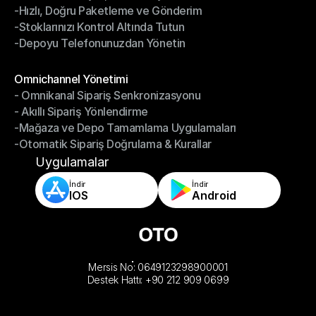
-Hızlı, Doğru Paketleme ve Gönderim
-Daha Akıllı Seçim, Daha Az Çaba
-Stoklarınızı Kontrol Altında Tutun
-Hızlı, Doğru Paketleme ve Gönderim
-Depoyu Telefonunuzdan Yönetin
-Stoklarınızı Kontrol Altında Tutun
-Depoyu Telefonunuzdan Yönetin
Modüller
Omnichannel Yönetimi
- Omnikanal Sipariş Senkronizasyonu
Omnichannel Yönetimi
- Akıllı Sipariş Yönlendirme
- Omnikanal Sipariş Senkronizasyonu
-Mağaza ve Depo Tamamlama Uygulamaları
- Akıllı Sipariş Yönlendirme
-Otomatik Sipariş Doğrulama & Kurallar
-Mağaza ve Depo Tamamlama Uygulamaları
-Otomatik Sipariş Doğrulama & Kurallar
Uygulamalar
İndir
İndir
IOS
Android
Mersis No: 0649123298900001
Destek Hattı: +90 212 909 0699