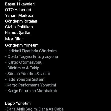
Başarı Hikayeleri
Son Bloglar
OTO Haberleri
Başarı Hikayeleri
Yardım Merkezi
OTO Haberleri
Gönderim Rotaları
Yardım Merkezi
Gizlilik Politikası
Gönderim Rotaları
Hizmet Şartları
Gizlilik Politikası
Hizmet Şartları
Modüller
Gönderim Yönetimi
- İndirimli Fiyatlarla Gönderim
Gönderim Yönetimi
- Çoklu Taşıyıcı Entegrasyonu
- İndirimli Fiyatlarla Gönderim
- Kargo Otomasyonu
- Çoklu Taşıyıcı Entegrasyonu
- Bildirimler & Takip
- Kargo Otomasyonu
- Sürücü Yönetim Sistemi
- Bildirimler & Takip
- İade Yönetim Sistemi
- Sürücü Yönetim Sistemi
-Kargo Performans Yönetimi
- İade Yönetim Sistemi
- Kargo Faturaları Mutabakatı
-Kargo Performans Yönetimi
- Kargo Faturaları Mutabakatı
Modüller
Depo Yönetimi
-Daha Akıllı Seçim, Daha Az Çaba
Depo Yönetimi