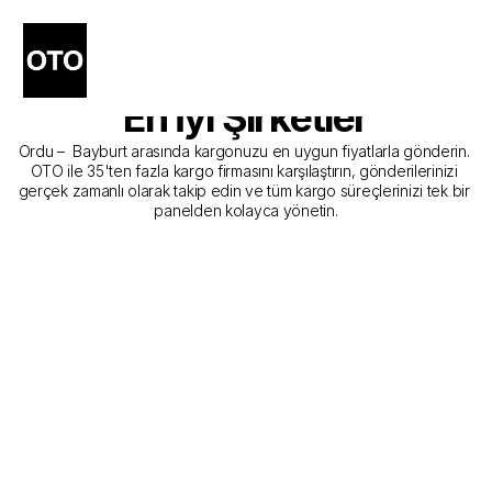
Ordu - Bayburt Kargo 
Gönderim Hizmeti Sunan 
En İyi Şirketler
Ordu –  Bayburt arasında kargonuzu en uygun fiyatlarla gönderin. 
OTO ile 35'ten fazla kargo firmasını karşılaştırın, gönderilerinizi 
gerçek zamanlı olarak takip edin ve tüm kargo süreçlerinizi tek bir 
panelden kolayca yönetin.