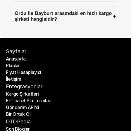
Ordu ile Bayburt arasındaki en hızlı kargo
+
şirketi hangisidir?
Sayfalar
Anasayfa
Planlar
Anasayfa
Fiyat Hesaplayıcı
Planlar
İletişim
Fiyat Hesaplayıcı
İletişim
Entegrasyonlar
Kargo Şirketleri
E-Ticaret Platformları
Kargo Şirketleri
Gönderim API'si
E-Ticaret Platformları
Bir Ortak Ol
Gönderim API'si
Bir Ortak Ol
OTOPedia
Son Bloglar