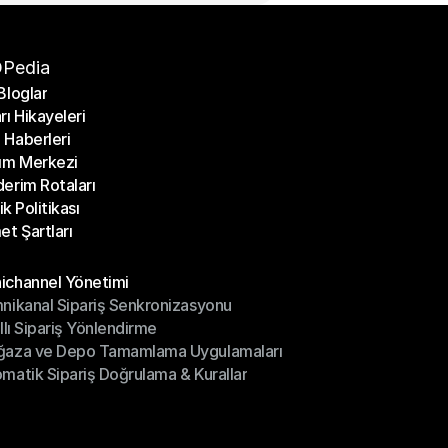
Pedia
Bloglar
rı Hikayeleri
Bloglar
Haberleri
rı Hikayeleri
ım Merkezi
Haberleri
erim Rotaları
ım Merkezi
lik Politikası
erim Rotaları
et Şartları
lik Politikası
et Şartları
üller
channel Yönetimi
nikanal Sipariş Senkronizasyonu
ichannel Yönetimi
ıllı Sipariş Yönlendirme
mnikanal Sipariş Senkronizasyonu
ğaza ve Depo Tamamlama Uygulamaları
ıllı Sipariş Yönlendirme
matik Sipariş Doğrulama & Kurallar
ğaza ve Depo Tamamlama Uygulamaları
matik Sipariş Doğrulama & Kurallar