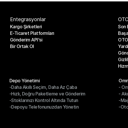
Entegrasyonlar
OTO
Kargo Şirketleri
Son 
E-Ticaret Platformları
Başa
Kargo Şirketleri
Son 
Gönderim API'si
OTO 
E-Ticaret Platformları
Başa
Bir Ortak Ol
Yard
Gönderim API'si
OTO 
Gönd
Bir Ortak Ol
Yard
Gizli
Gönd
Hizm
Gizli
Hizm
Modüller
Mod
Depo Yönetimi
Omni
-Daha Akıllı Seçim, Daha Az Çaba
- Om
Depo Yönetimi
Omn
-Hızlı, Doğru Paketleme ve Gönderim
- Ak
-Daha Akıllı Seçim, Daha Az Çaba
- O
-Stoklarınızı Kontrol Altında Tutun
-Ma
-Hızlı, Doğru Paketleme ve Gönderim
- Ak
-Depoyu Telefonunuzdan Yönetin
-Oto
-Stoklarınızı Kontrol Altında Tutun
-Ma
-Depoyu Telefonunuzdan Yönetin
-Oto