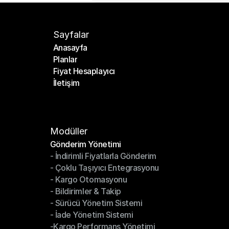
Sayfalar
Anasayfa
Planlar
Anasayfa
Fiyat Hesaplayıcı
Planlar
İletişim
Fiyat Hesaplayıcı
İletişim
Modüller
Gönderim Yönetimi
- İndirimli Fiyatlarla Gönderim
Gönderim Yönetimi
- Çoklu Taşıyıcı Entegrasyonu
- İndirimli Fiyatlarla Gönderim
- Kargo Otomasyonu
- Çoklu Taşıyıcı Entegrasyonu
- Bildirimler & Takip
- Kargo Otomasyonu
- Sürücü Yönetim Sistemi
- Bildirimler & Takip
- İade Yönetim Sistemi
- Sürücü Yönetim Sistemi
-Kargo Performans Yönetimi
- İade Yönetim Sistemi