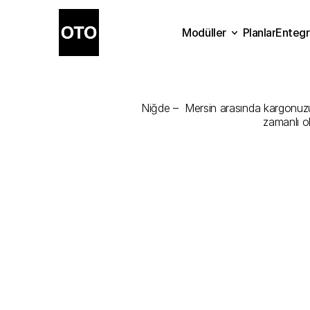
Modüller
Planlar
Entegr
Niğde
-
Mers
Planlar
Modüller
Ente
Niğde –  Mersin arasında kargonuzu e
zamanlı o