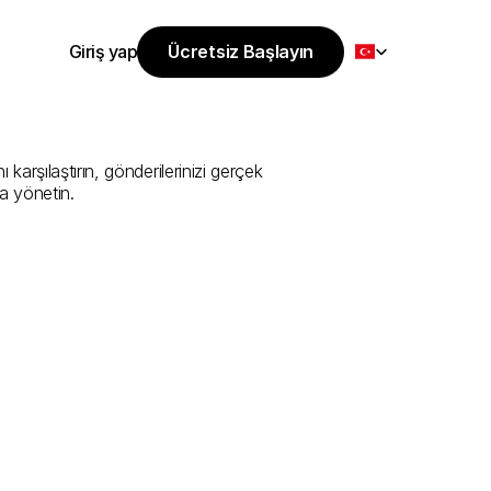
Select Language
Giriş yap
Ücretsiz Başlayın
Ücretsiz Başlayın
i
Sunan
En
İyi
Giriş yap
rşılaştırın, gönderilerinizi gerçek 
a yönetin.