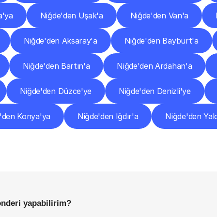
a'ya
Niğde'den Uşak'a
Niğde'den Van'a
Niğde'den Aksaray'a
Niğde'den Bayburt'a
Niğde'den Bartın'a
Niğde'den Ardahan'a
Niğde'den Düzce'ye
Niğde'den Denizli'ye
'den Konya'ya
Niğde'den Iğdır'a
Niğde'den Yal
Sıkça
Sorulan
Sorular
Başlamadan
Önce
Bilmeniz
Gereken
Her
Şey
önderi yapabilirim?