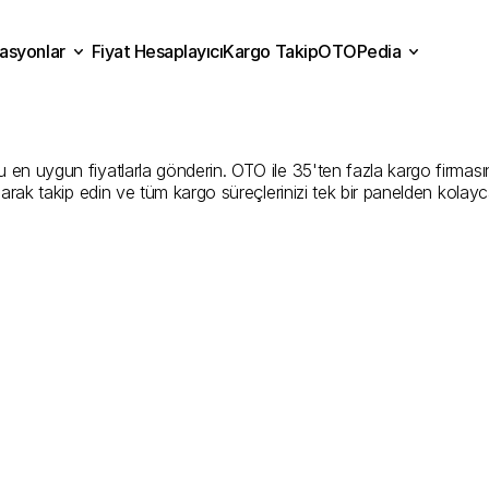
asyonlar
Fiyat Hesaplayıcı
Kargo Takip
OTOPedia
in
Kargo
Gönderim
Hizmet
Fiyat Hesaplayıcı
Kargo Takip
grasyonlar
OTOPedia
Şirketler
n uygun fiyatlarla gönderin. OTO ile 35'ten fazla kargo firmasını ka
larak takip edin ve tüm kargo süreçlerinizi tek bir panelden kolayc