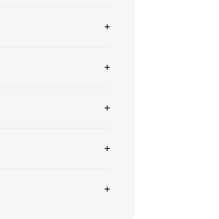
+
+
+
+
+