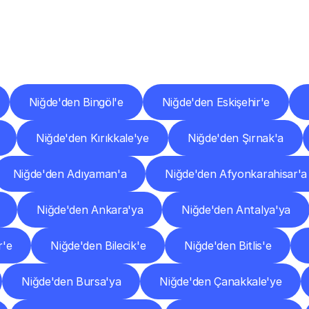
er
Şehirlere
Teslimat
Nokta
Diğer
şehirlerden
faaliyet
gösteren
teslimat
hizmetlerini
keşfedin.
Niğde'den Bingöl'e
Niğde'den Eskişehir'e
Niğde'den Kırıkkale'ye
Niğde'den Şırnak'a
Niğde'den Adıyaman'a
Niğde'den Afyonkarahisar'a
Niğde'den Ankara'ya
Niğde'den Antalya'ya
r'e
Niğde'den Bilecik'e
Niğde'den Bitlis'e
Niğde'den Bursa'ya
Niğde'den Çanakkale'ye