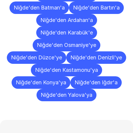
Niğde'den Batman'a
Niğde'den Bartın'a
Niğde'den Ardahan'a
Niğde'den Karabük'e
Niğde'den Osmaniye'ye
Niğde'den Düzce'ye
Niğde'den Denizli'ye
Niğde'den Kastamonu'ya
Niğde'den Konya'ya
Niğde'den Iğdır'a
Niğde'den Yalova'ya
Sıkça
Sorulan
Sorular