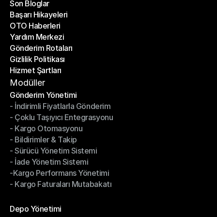
Son Bloglar
Başarı Hikayeleri
Son Bloglar
OTO Haberleri
Başarı Hikayeleri
Yardım Merkezi
OTO Haberleri
Gönderim Rotaları
Yardım Merkezi
Gizlilik Politikası
Gönderim Rotaları
Hizmet Şartları
Gizlilik Politikası
Hizmet Şartları
Modüller
Gönderim Yönetimi
- İndirimli Fiyatlarla Gönderim
Gönderim Yönetimi
- Çoklu Taşıyıcı Entegrasyonu
- İndirimli Fiyatlarla Gönderim
- Kargo Otomasyonu
- Çoklu Taşıyıcı Entegrasyonu
- Bildirimler & Takip
- Kargo Otomasyonu
- Sürücü Yönetim Sistemi
- Bildirimler & Takip
- İade Yönetim Sistemi
- Sürücü Yönetim Sistemi
-Kargo Performans Yönetimi
- İade Yönetim Sistemi
- Kargo Faturaları Mutabakatı
-Kargo Performans Yönetimi
- Kargo Faturaları Mutabakatı
Modüller
Depo Yönetimi