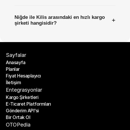
Niğde ile Kilis arasındaki en hızlı kargo
+
şirketi hangisidir?
Sayfalar
Anasayfa
Planlar
Anasayfa
Fiyat Hesaplayıcı
Planlar
İletişim
Fiyat Hesaplayıcı
İletişim
Entegrasyonlar
Kargo Şirketleri
E-Ticaret Platformları
Kargo Şirketleri
Gönderim API'si
E-Ticaret Platformları
Bir Ortak Ol
Gönderim API'si
Bir Ortak Ol
OTOPedia