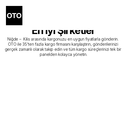
Niğde - Kilis Kargo 
Gönderim Hizmeti Sunan 
En İyi Şirketler
Niğde –  Kilis arasında kargonuzu en uygun fiyatlarla gönderin. 
OTO ile 35'ten fazla kargo firmasını karşılaştırın, gönderilerinizi 
gerçek zamanlı olarak takip edin ve tüm kargo süreçlerinizi tek bir 
panelden kolayca yönetin.