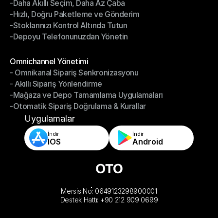
-Daha Akıllı Seçim, Daha Az Çaba
Depo Yönetimi
-Hızlı, Doğru Paketleme ve Gönderim
-Daha Akıllı Seçim, Daha Az Çaba
-Stoklarınızı Kontrol Altında Tutun
-Hızlı, Doğru Paketleme ve Gönderim
-Depoyu Telefonunuzdan Yönetin
-Stoklarınızı Kontrol Altında Tutun
-Depoyu Telefonunuzdan Yönetin
Modüller
Omnichannel Yönetimi
- Omnikanal Sipariş Senkronizasyonu
Omnichannel Yönetimi
- Akıllı Sipariş Yönlendirme
- Omnikanal Sipariş Senkronizasyonu
-Mağaza ve Depo Tamamlama Uygulamaları
- Akıllı Sipariş Yönlendirme
-Otomatik Sipariş Doğrulama & Kurallar
-Mağaza ve Depo Tamamlama Uygulamaları
-Otomatik Sipariş Doğrulama & Kurallar
Uygulamalar
İndir
İndir
IOS
Android
Mersis No: 0649123298900001
Destek Hattı: +90 212 909 0699