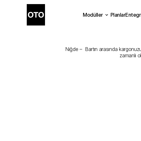
Modüller
Planlar
Entegr
Niğde
-
Bartı
Planlar
Modüller
Ente
Niğde –  Bartın arasında kargonuzu e
zamanlı o