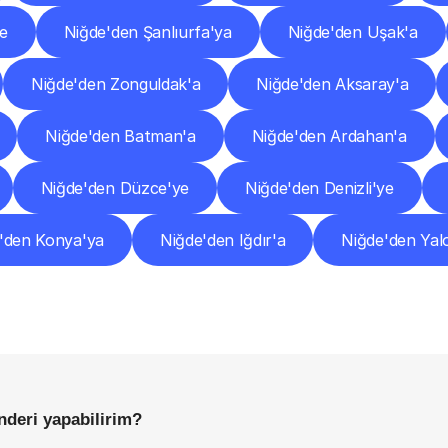
ye
Niğde'den Şanlıurfa'ya
Niğde'den Uşak'a
Niğde'den Zonguldak'a
Niğde'den Aksaray'a
Niğde'den Batman'a
Niğde'den Ardahan'a
Niğde'den Düzce'ye
Niğde'den Denizli'ye
'den Konya'ya
Niğde'den Iğdır'a
Niğde'den Yal
Sıkça
Sorulan
Sorular
Başlamadan
Önce
Bilmeniz
Gereken
Her
Şey
nderi yapabilirim?