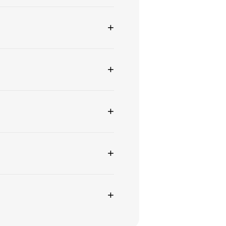
+
+
+
+
+