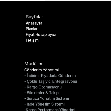
Sayfalar
Anasayfa
Planlar
Anasayfa
Fiyat Hesaplayıcı
Planlar
İletişim
Fiyat Hesaplayıcı
İletişim
Modüller
Gönderim Yönetimi
- İndirimli Fiyatlarla Gönderim
Gönderim Yönetimi
- Çoklu Taşıyıcı Entegrasyonu
- İndirimli Fiyatlarla Gönderim
- Kargo Otomasyonu
- Çoklu Taşıyıcı Entegrasyonu
- Bildirimler & Takip
- Kargo Otomasyonu
- Sürücü Yönetim Sistemi
- Bildirimler & Takip
- İade Yönetim Sistemi
- Sürücü Yönetim Sistemi
-Kargo Performans Yönetimi
- İade Yönetim Sistemi