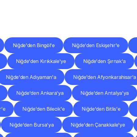
er
Şehirlere
Teslimat
Nokta
Diğer
şehirlerden
faaliyet
gösteren
teslimat
hizmetlerini
keşfedin.
Niğde'den Bingöl'e
Niğde'den Eskişehir'e
Niğde'den Kırıkkale'ye
Niğde'den Şırnak'a
Niğde'den Adıyaman'a
Niğde'den Afyonkarahisar'a
Niğde'den Ankara'ya
Niğde'den Antalya'ya
r'e
Niğde'den Bilecik'e
Niğde'den Bitlis'e
Niğde'den Bursa'ya
Niğde'den Çanakkale'ye