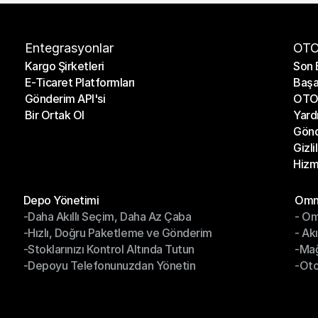
Entegrasyonlar
OTO
Kargo Şirketleri
Son 
E-Ticaret Platformları
Başa
Kargo Şirketleri
Son 
Gönderim API'si
OTO 
E-Ticaret Platformları
Başa
Bir Ortak Ol
Yard
Gönderim API'si
OTO 
Gönd
Bir Ortak Ol
Yard
Gizli
Gönd
Hizm
Gizli
Hizm
Modüller
Mod
Depo Yönetimi
Omni
-Daha Akıllı Seçim, Daha Az Çaba
- Om
Depo Yönetimi
Omn
-Hızlı, Doğru Paketleme ve Gönderim
- Ak
-Daha Akıllı Seçim, Daha Az Çaba
- O
-Stoklarınızı Kontrol Altında Tutun
-Ma
-Hızlı, Doğru Paketleme ve Gönderim
- Ak
-Depoyu Telefonunuzdan Yönetin
-Oto
-Stoklarınızı Kontrol Altında Tutun
-Ma
-Depoyu Telefonunuzdan Yönetin
-Oto