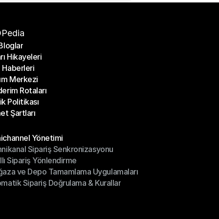
Pedia
Bloglar
rı Hikayeleri
Bloglar
Haberleri
rı Hikayeleri
ım Merkezi
Haberleri
erim Rotaları
ım Merkezi
lik Politikası
erim Rotaları
et Şartları
lik Politikası
et Şartları
üller
channel Yönetimi
nikanal Sipariş Senkronizasyonu
ichannel Yönetimi
ıllı Sipariş Yönlendirme
mnikanal Sipariş Senkronizasyonu
ğaza ve Depo Tamamlama Uygulamaları
ıllı Sipariş Yönlendirme
matik Sipariş Doğrulama & Kurallar
ğaza ve Depo Tamamlama Uygulamaları
matik Sipariş Doğrulama & Kurallar