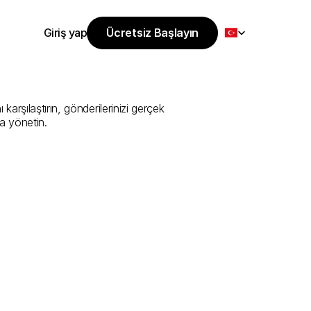
Select Language
Giriş yap
Ücretsiz Başlayın
Ücretsiz Başlayın
i
Sunan
En
İyi
Giriş yap
rşılaştırın, gönderilerinizi gerçek 
a yönetin.