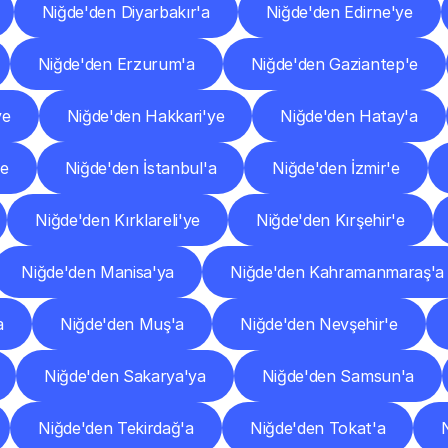
Niğde'den Diyarbakır'a
Niğde'den Edirne'ye
Niğde'den Erzurum'a
Niğde'den Gaziantep'e
ye
Niğde'den Hakkari'ye
Niğde'den Hatay'a
'e
Niğde'den İstanbul'a
Niğde'den İzmir'e
Niğde'den Kırklareli'ye
Niğde'den Kırşehir'e
Niğde'den Manisa'ya
Niğde'den Kahramanmaraş'a
a
Niğde'den Muş'a
Niğde'den Nevşehir'e
Niğde'den Sakarya'ya
Niğde'den Samsun'a
Niğde'den Tekirdağ'a
Niğde'den Tokat'a