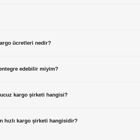
argo ücretleri nedir?
entegre edebilir miyim?
 ucuz kargo şirketi hangisi?
n hızlı kargo şirketi hangisidir?