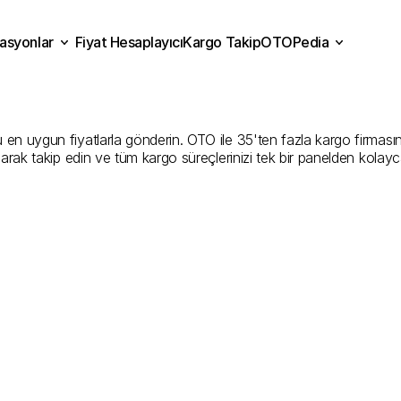
asyonlar
Fiyat Hesaplayıcı
Kargo Takip
OTOPedia
n
Kargo
Gönderim
Hizmet
Fiyat Hesaplayıcı
Kargo Takip
grasyonlar
OTOPedia
Şirketler
n uygun fiyatlarla gönderin. OTO ile 35'ten fazla kargo firmasını ka
larak takip edin ve tüm kargo süreçlerinizi tek bir panelden kolayc