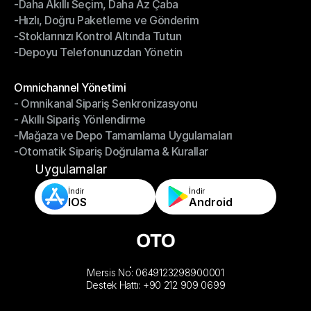
-Daha Akıllı Seçim, Daha Az Çaba
Depo Yönetimi
-Hızlı, Doğru Paketleme ve Gönderim
-Daha Akıllı Seçim, Daha Az Çaba
-Stoklarınızı Kontrol Altında Tutun
-Hızlı, Doğru Paketleme ve Gönderim
-Depoyu Telefonunuzdan Yönetin
-Stoklarınızı Kontrol Altında Tutun
-Depoyu Telefonunuzdan Yönetin
Modüller
Omnichannel Yönetimi
- Omnikanal Sipariş Senkronizasyonu
Omnichannel Yönetimi
- Akıllı Sipariş Yönlendirme
- Omnikanal Sipariş Senkronizasyonu
-Mağaza ve Depo Tamamlama Uygulamaları
- Akıllı Sipariş Yönlendirme
-Otomatik Sipariş Doğrulama & Kurallar
-Mağaza ve Depo Tamamlama Uygulamaları
-Otomatik Sipariş Doğrulama & Kurallar
Uygulamalar
İndir
İndir
IOS
Android
Mersis No: 0649123298900001
Destek Hattı: +90 212 909 0699