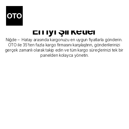
Niğde - Hatay Kargo 
Gönderim Hizmeti Sunan 
En İyi Şirketler
Niğde –  Hatay arasında kargonuzu en uygun fiyatlarla gönderin. 
OTO ile 35'ten fazla kargo firmasını karşılaştırın, gönderilerinizi 
gerçek zamanlı olarak takip edin ve tüm kargo süreçlerinizi tek bir 
panelden kolayca yönetin.