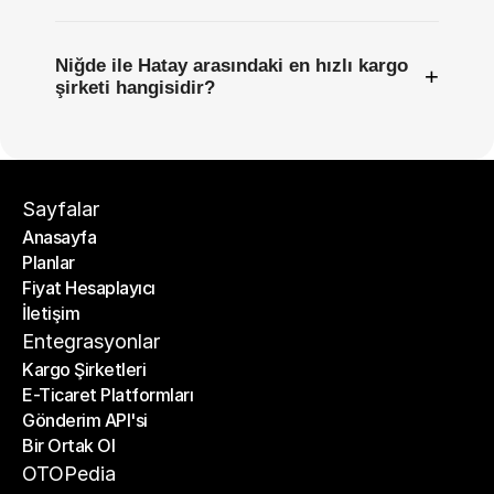
Niğde ile Hatay arasındaki en hızlı kargo
+
şirketi hangisidir?
Sayfalar
Anasayfa
Planlar
Anasayfa
Fiyat Hesaplayıcı
Planlar
İletişim
Fiyat Hesaplayıcı
İletişim
Entegrasyonlar
Kargo Şirketleri
E-Ticaret Platformları
Kargo Şirketleri
Gönderim API'si
E-Ticaret Platformları
Bir Ortak Ol
Gönderim API'si
Bir Ortak Ol
OTOPedia