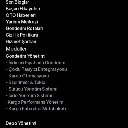
Son Bloglar
Başarı Hikayeleri
Son Bloglar
OTO Haberleri
Başarı Hikayeleri
Yardım Merkezi
OTO Haberleri
Gönderim Rotaları
Yardım Merkezi
Gizlilik Politikası
Gönderim Rotaları
Hizmet Şartları
Gizlilik Politikası
Hizmet Şartları
Modüller
Gönderim Yönetimi
- İndirimli Fiyatlarla Gönderim
Gönderim Yönetimi
- Çoklu Taşıyıcı Entegrasyonu
- İndirimli Fiyatlarla Gönderim
- Kargo Otomasyonu
- Çoklu Taşıyıcı Entegrasyonu
- Bildirimler & Takip
- Kargo Otomasyonu
- Sürücü Yönetim Sistemi
- Bildirimler & Takip
- İade Yönetim Sistemi
- Sürücü Yönetim Sistemi
-Kargo Performans Yönetimi
- İade Yönetim Sistemi
- Kargo Faturaları Mutabakatı
-Kargo Performans Yönetimi
- Kargo Faturaları Mutabakatı
Modüller
Depo Yönetimi