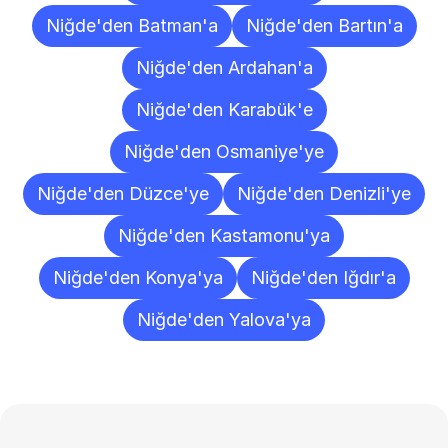
Niğde'den Batman'a
Niğde'den Bartın'a
Niğde'den Ardahan'a
Niğde'den Karabük'e
Niğde'den Osmaniye'ye
Niğde'den Düzce'ye
Niğde'den Denizli'ye
Niğde'den Kastamonu'ya
Niğde'den Konya'ya
Niğde'den Iğdır'a
Niğde'den Yalova'ya
Sıkça
Sorulan
Sorular