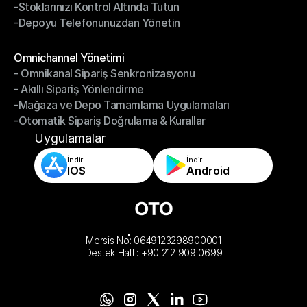
-Stoklarınızı Kontrol Altında Tutun
-Hızlı, Doğru Paketleme ve Gönderim
-Depoyu Telefonunuzdan Yönetin
-Stoklarınızı Kontrol Altında Tutun
-Depoyu Telefonunuzdan Yönetin
Modüller
Omnichannel Yönetimi
- Omnikanal Sipariş Senkronizasyonu
Omnichannel Yönetimi
- Akıllı Sipariş Yönlendirme
- Omnikanal Sipariş Senkronizasyonu
-Mağaza ve Depo Tamamlama Uygulamaları
- Akıllı Sipariş Yönlendirme
-Otomatik Sipariş Doğrulama & Kurallar
-Mağaza ve Depo Tamamlama Uygulamaları
-Otomatik Sipariş Doğrulama & Kurallar
Uygulamalar
İndir
İndir
IOS
Android
Mersis No: 0649123298900001
Destek Hattı: +90 212 909 0699