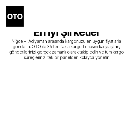
Niğde - Adıyaman Kargo 
Gönderim Hizmeti Sunan 
En İyi Şirketler
Niğde –  Adıyaman arasında kargonuzu en uygun fiyatlarla 
gönderin. OTO ile 35'ten fazla kargo firmasını karşılaştırın, 
gönderilerinizi gerçek zamanlı olarak takip edin ve tüm kargo 
süreçlerinizi tek bir panelden kolayca yönetin.