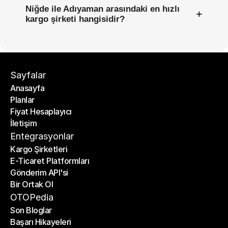
Niğde ile Adıyaman arasındaki en hızlı
+
kargo şirketi hangisidir?
Sayfalar
Anasayfa
Planlar
Anasayfa
Fiyat Hesaplayıcı
Planlar
İletişim
Fiyat Hesaplayıcı
İletişim
Entegrasyonlar
Kargo Şirketleri
E-Ticaret Platformları
Kargo Şirketleri
Gönderim API'si
E-Ticaret Platformları
Bir Ortak Ol
Gönderim API'si
Bir Ortak Ol
OTOPedia
Son Bloglar
Başarı Hikayeleri
Son Bloglar