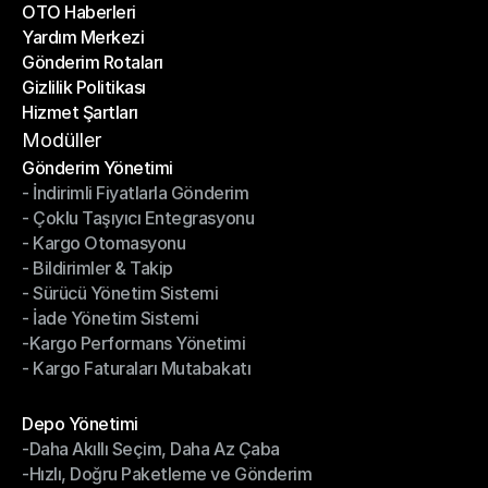
OTO Haberleri
Başarı Hikayeleri
Yardım Merkezi
OTO Haberleri
Gönderim Rotaları
Yardım Merkezi
Gizlilik Politikası
Gönderim Rotaları
Hizmet Şartları
Gizlilik Politikası
Hizmet Şartları
Modüller
Gönderim Yönetimi
- İndirimli Fiyatlarla Gönderim
Gönderim Yönetimi
- Çoklu Taşıyıcı Entegrasyonu
- İndirimli Fiyatlarla Gönderim
- Kargo Otomasyonu
- Çoklu Taşıyıcı Entegrasyonu
- Bildirimler & Takip
- Kargo Otomasyonu
- Sürücü Yönetim Sistemi
- Bildirimler & Takip
- İade Yönetim Sistemi
- Sürücü Yönetim Sistemi
-Kargo Performans Yönetimi
- İade Yönetim Sistemi
- Kargo Faturaları Mutabakatı
-Kargo Performans Yönetimi
- Kargo Faturaları Mutabakatı
Modüller
Depo Yönetimi
-Daha Akıllı Seçim, Daha Az Çaba
Depo Yönetimi
-Hızlı, Doğru Paketleme ve Gönderim
-Daha Akıllı Seçim, Daha Az Çaba