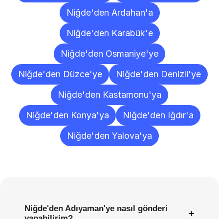
Niğde'den Ardahan'a
Niğde'den Karabük'e
Niğde'den Osmaniye'ye
Niğde'den Düzce'ye
Niğde'den Denizli'ye
Niğde'den Kastamonu'ya
Niğde'den Konya'ya
Niğde'den Iğdır'a
Niğde'den Yalova'ya
Sıkça
Sorulan
Sorular
Niğde'den Adıyaman'ye nasıl gönderi
+
yapabilirim?