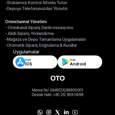
-Stoklarınızı Kontrol Altında Tutun
-Hızlı, Doğru Paketleme ve Gönderim
-Depoyu Telefonunuzdan Yönetin
-Stoklarınızı Kontrol Altında Tutun
-Depoyu Telefonunuzdan Yönetin
Modüller
Omnichannel Yönetimi
- Omnikanal Sipariş Senkronizasyonu
Omnichannel Yönetimi
- Akıllı Sipariş Yönlendirme
- Omnikanal Sipariş Senkronizasyonu
-Mağaza ve Depo Tamamlama Uygulamaları
- Akıllı Sipariş Yönlendirme
-Otomatik Sipariş Doğrulama & Kurallar
-Mağaza ve Depo Tamamlama Uygulamaları
-Otomatik Sipariş Doğrulama & Kurallar
Uygulamalar
İndir
İndir
IOS
Android
Mersis No: 0649123298900001
Destek Hattı: +90 212 909 0699