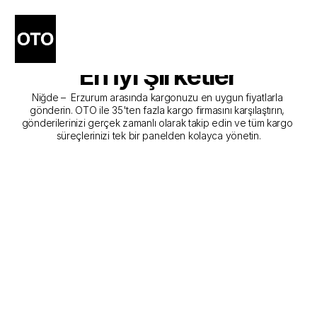
Niğde - Erzurum Kargo 
Gönderim Hizmeti Sunan 
En İyi Şirketler
Niğde –  Erzurum arasında kargonuzu en uygun fiyatlarla 
gönderin. OTO ile 35'ten fazla kargo firmasını karşılaştırın, 
gönderilerinizi gerçek zamanlı olarak takip edin ve tüm kargo 
süreçlerinizi tek bir panelden kolayca yönetin.