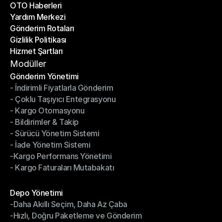
OTO Haberleri
Başarı Hikayeleri
Yardım Merkezi
OTO Haberleri
Gönderim Rotaları
Yardım Merkezi
Gizlilik Politikası
Gönderim Rotaları
Hizmet Şartları
Gizlilik Politikası
Hizmet Şartları
Modüller
Gönderim Yönetimi
- İndirimli Fiyatlarla Gönderim
Gönderim Yönetimi
- Çoklu Taşıyıcı Entegrasyonu
- İndirimli Fiyatlarla Gönderim
- Kargo Otomasyonu
- Çoklu Taşıyıcı Entegrasyonu
- Bildirimler & Takip
- Kargo Otomasyonu
- Sürücü Yönetim Sistemi
- Bildirimler & Takip
- İade Yönetim Sistemi
- Sürücü Yönetim Sistemi
-Kargo Performans Yönetimi
- İade Yönetim Sistemi
- Kargo Faturaları Mutabakatı
-Kargo Performans Yönetimi
- Kargo Faturaları Mutabakatı
Modüller
Depo Yönetimi
-Daha Akıllı Seçim, Daha Az Çaba
Depo Yönetimi
-Hızlı, Doğru Paketleme ve Gönderim
-Daha Akıllı Seçim, Daha Az Çaba