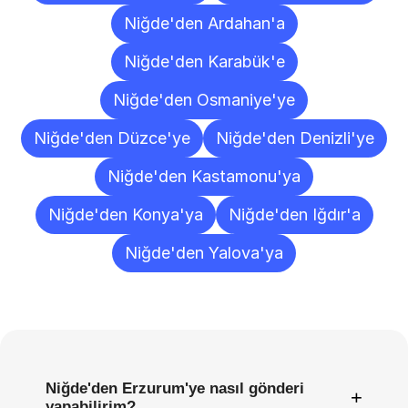
Niğde'den Ardahan'a
Niğde'den Karabük'e
Niğde'den Osmaniye'ye
Niğde'den Düzce'ye
Niğde'den Denizli'ye
Niğde'den Kastamonu'ya
Niğde'den Konya'ya
Niğde'den Iğdır'a
Niğde'den Yalova'ya
Sıkça
Sorulan
Sorular
Niğde'den Erzurum'ye nasıl gönderi
+
yapabilirim?