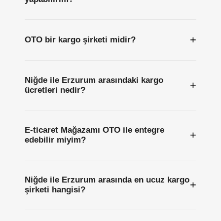
+
OTO bir kargo şirketi midir?
Niğde ile Erzurum arasındaki kargo
+
ücretleri nedir?
E-ticaret Mağazamı OTO ile entegre
+
edebilir miyim?
Niğde ile Erzurum arasında en ucuz kargo
+
şirketi hangisi?