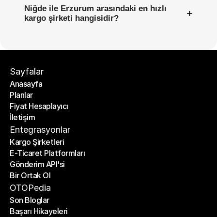
Niğde ile Erzurum arasındaki en hızlı
+
kargo şirketi hangisidir?
Sayfalar
Anasayfa
Planlar
Anasayfa
Fiyat Hesaplayıcı
Planlar
İletişim
Fiyat Hesaplayıcı
İletişim
Entegrasyonlar
Kargo Şirketleri
E-Ticaret Platformları
Kargo Şirketleri
Gönderim API'si
E-Ticaret Platformları
Bir Ortak Ol
Gönderim API'si
Bir Ortak Ol
OTOPedia
Son Bloglar
Başarı Hikayeleri
Son Bloglar