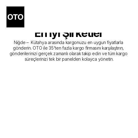
Niğde - Kütahya Kargo 
Gönderim Hizmeti Sunan 
En İyi Şirketler
Niğde –  Kütahya arasında kargonuzu en uygun fiyatlarla 
gönderin. OTO ile 35'ten fazla kargo firmasını karşılaştırın, 
gönderilerinizi gerçek zamanlı olarak takip edin ve tüm kargo 
süreçlerinizi tek bir panelden kolayca yönetin.