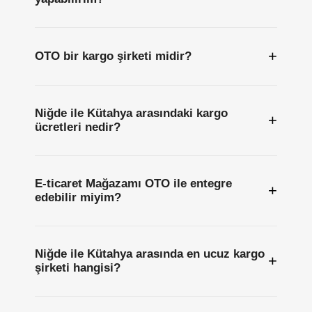
+
OTO bir kargo şirketi midir?
Niğde ile Kütahya arasındaki kargo
+
ücretleri nedir?
E-ticaret Mağazamı OTO ile entegre
+
edebilir miyim?
Niğde ile Kütahya arasında en ucuz kargo
+
şirketi hangisi?