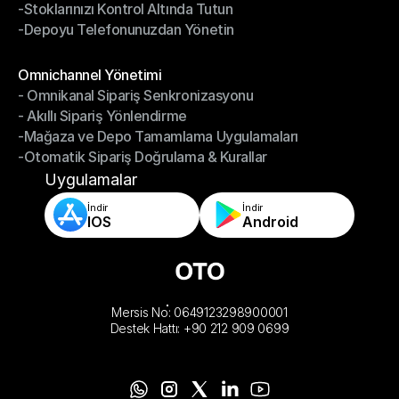
-Stoklarınızı Kontrol Altında Tutun
-Hızlı, Doğru Paketleme ve Gönderim
-Depoyu Telefonunuzdan Yönetin
-Stoklarınızı Kontrol Altında Tutun
-Depoyu Telefonunuzdan Yönetin
Modüller
Omnichannel Yönetimi
- Omnikanal Sipariş Senkronizasyonu
Omnichannel Yönetimi
- Akıllı Sipariş Yönlendirme
- Omnikanal Sipariş Senkronizasyonu
-Mağaza ve Depo Tamamlama Uygulamaları
- Akıllı Sipariş Yönlendirme
-Otomatik Sipariş Doğrulama & Kurallar
-Mağaza ve Depo Tamamlama Uygulamaları
-Otomatik Sipariş Doğrulama & Kurallar
Uygulamalar
İndir
İndir
IOS
Android
Mersis No: 0649123298900001
Destek Hattı: +90 212 909 0699