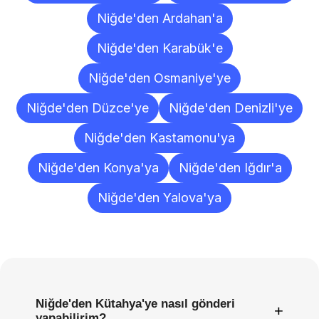
Niğde'den Ardahan'a
Niğde'den Karabük'e
Niğde'den Osmaniye'ye
Niğde'den Düzce'ye
Niğde'den Denizli'ye
Niğde'den Kastamonu'ya
Niğde'den Konya'ya
Niğde'den Iğdır'a
Niğde'den Yalova'ya
Sıkça
Sorulan
Sorular
Niğde'den Kütahya'ye nasıl gönderi
+
yapabilirim?