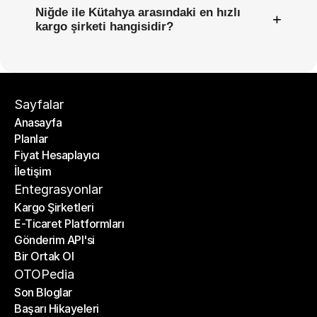
Niğde ile Kütahya arasındaki en hızlı
+
kargo şirketi hangisidir?
Sayfalar
Anasayfa
Planlar
Anasayfa
Fiyat Hesaplayıcı
Planlar
İletişim
Fiyat Hesaplayıcı
İletişim
Entegrasyonlar
Kargo Şirketleri
E-Ticaret Platformları
Kargo Şirketleri
Gönderim API'si
E-Ticaret Platformları
Bir Ortak Ol
Gönderim API'si
Bir Ortak Ol
OTOPedia
Son Bloglar
Başarı Hikayeleri
Son Bloglar