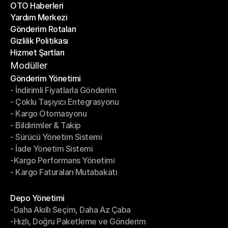
OTO Haberleri
Başarı Hikayeleri
Yardım Merkezi
OTO Haberleri
Gönderim Rotaları
Yardım Merkezi
Gizlilik Politikası
Gönderim Rotaları
Hizmet Şartları
Gizlilik Politikası
Hizmet Şartları
Modüller
Gönderim Yönetimi
- İndirimli Fiyatlarla Gönderim
Gönderim Yönetimi
- Çoklu Taşıyıcı Entegrasyonu
- İndirimli Fiyatlarla Gönderim
- Kargo Otomasyonu
- Çoklu Taşıyıcı Entegrasyonu
- Bildirimler & Takip
- Kargo Otomasyonu
- Sürücü Yönetim Sistemi
- Bildirimler & Takip
- İade Yönetim Sistemi
- Sürücü Yönetim Sistemi
-Kargo Performans Yönetimi
- İade Yönetim Sistemi
- Kargo Faturaları Mutabakatı
-Kargo Performans Yönetimi
- Kargo Faturaları Mutabakatı
Modüller
Depo Yönetimi
-Daha Akıllı Seçim, Daha Az Çaba
Depo Yönetimi
-Hızlı, Doğru Paketleme ve Gönderim
-Daha Akıllı Seçim, Daha Az Çaba