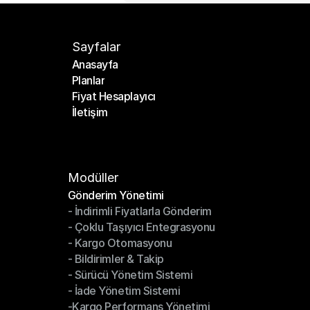
Sayfalar
Anasayfa
Planlar
Anasayfa
Fiyat Hesaplayıcı
Planlar
İletişim
Fiyat Hesaplayıcı
İletişim
Modüller
Gönderim Yönetimi
- İndirimli Fiyatlarla Gönderim
Gönderim Yönetimi
- Çoklu Taşıyıcı Entegrasyonu
- İndirimli Fiyatlarla Gönderim
- Kargo Otomasyonu
- Çoklu Taşıyıcı Entegrasyonu
- Bildirimler & Takip
- Kargo Otomasyonu
- Sürücü Yönetim Sistemi
- Bildirimler & Takip
- İade Yönetim Sistemi
- Sürücü Yönetim Sistemi
-Kargo Performans Yönetimi
- İade Yönetim Sistemi