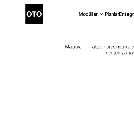
Modüller
Planlar
Entegr
Malatya
-
Tra
Planlar
Modüller
Ente
Malatya –  Trabzon arasında kargon
gerçek zamanl