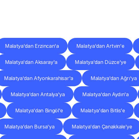
er
Şehirlere
Teslimat
Nokta
Diğer
şehirlerden
faaliyet
gösteren
teslimat
hizmetlerini
keşfedin.
Malatya'dan Erzincan'a
Malatya'dan Artvin'e
Malatya'dan Aksaray'a
Malatya'dan Düzce'ye
Malatya'dan Afyonkarahisar'a
Malatya'dan Ağrı'ya
Malatya'dan Antalya'ya
Malatya'dan Aydın'a
Malatya'dan Bingöl'e
Malatya'dan Bitlis'e
Malatya'dan Bursa'ya
Malatya'dan Çanakkale'ye