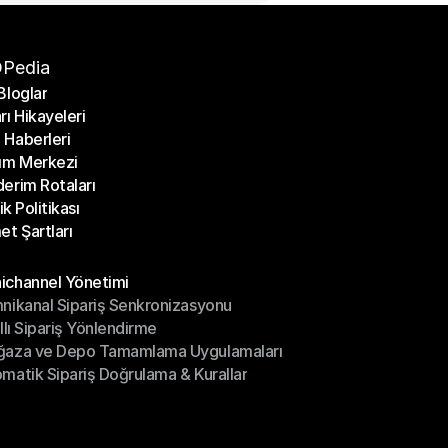
Pedia
Bloglar
rı Hikayeleri
Bloglar
Haberleri
rı Hikayeleri
ım Merkezi
Haberleri
erim Rotaları
ım Merkezi
lik Politikası
erim Rotaları
et Şartları
lik Politikası
et Şartları
üller
channel Yönetimi
nikanal Sipariş Senkronizasyonu
ichannel Yönetimi
ıllı Sipariş Yönlendirme
mnikanal Sipariş Senkronizasyonu
ğaza ve Depo Tamamlama Uygulamaları
ıllı Sipariş Yönlendirme
matik Sipariş Doğrulama & Kurallar
ğaza ve Depo Tamamlama Uygulamaları
matik Sipariş Doğrulama & Kurallar