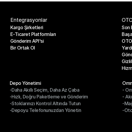
Entegrasyonlar
OTO
Kargo Şirketleri
Son 
E-Ticaret Platformları
Başa
Kargo Şirketleri
Son 
Gönderim API'si
OTO 
E-Ticaret Platformları
Başa
Bir Ortak Ol
Yard
Gönderim API'si
OTO 
Gönd
Bir Ortak Ol
Yard
Gizli
Gönd
Hizm
Gizli
Hizm
Modüller
Mod
Depo Yönetimi
Omni
-Daha Akıllı Seçim, Daha Az Çaba
- Om
Depo Yönetimi
Omn
-Hızlı, Doğru Paketleme ve Gönderim
- Ak
-Daha Akıllı Seçim, Daha Az Çaba
- O
-Stoklarınızı Kontrol Altında Tutun
-Ma
-Hızlı, Doğru Paketleme ve Gönderim
- Ak
-Depoyu Telefonunuzdan Yönetin
-Oto
-Stoklarınızı Kontrol Altında Tutun
-Ma
-Depoyu Telefonunuzdan Yönetin
-Oto