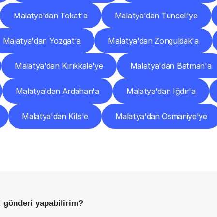
Malatya'dan Tokat'a
Malatya'dan Tunceli'ye
Malatya'dan Yozgat'a
Malatya'dan Zonguldak'a
Malatya'dan Kırıkkale'ye
Malatya'dan Batman'a
Malatya'dan Ardahan'a
Malatya'dan Iğdır'a
Malatya'dan Kilis'e
Malatya'dan Osmaniye'ye
Sıkça
Sorulan
Sorular
Başlamadan
Önce
Bilmeniz
Gereken
Her
Şey
l gönderi yapabilirim?