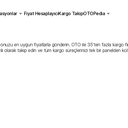
asyonlar
Fiyat Hesaplayıcı
Kargo Takip
OTOPedia
bzon
Kargo
Gönderim
Hiz
Fiyat Hesaplayıcı
Kargo Takip
grasyonlar
OTOPedia
İyi
Şirketler
uzu en uygun fiyatlarla gönderin. OTO ile 35'ten fazla kargo firması
ı olarak takip edin ve tüm kargo süreçlerinizi tek bir panelden ko