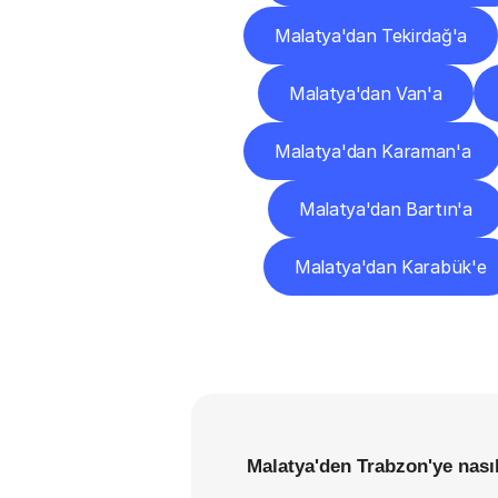
Malatya'dan Tekirdağ'a
Malatya'dan Van'a
Malatya'dan Karaman'a
Malatya'dan Bartın'a
Malatya'dan Karabük'e
Malatya'den Trabzon'ye nası