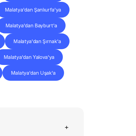
Malatya'dan Şanlıurfa'ya
Malatya'dan Bayburt'a
Malatya'dan Şırnak'a
Malatya'dan Yalova'ya
Malatya'dan Uşak'a
+