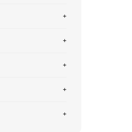
+
+
+
+
+