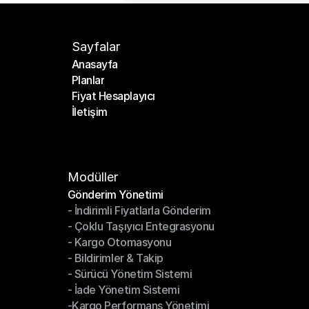
Sayfalar
Anasayfa
Planlar
Anasayfa
Fiyat Hesaplayıcı
Planlar
İletişim
Fiyat Hesaplayıcı
İletişim
Modüller
Gönderim Yönetimi
- İndirimli Fiyatlarla Gönderim
Gönderim Yönetimi
- Çoklu Taşıyıcı Entegrasyonu
- İndirimli Fiyatlarla Gönderim
- Kargo Otomasyonu
- Çoklu Taşıyıcı Entegrasyonu
- Bildirimler & Takip
- Kargo Otomasyonu
- Sürücü Yönetim Sistemi
- Bildirimler & Takip
- İade Yönetim Sistemi
- Sürücü Yönetim Sistemi
-Kargo Performans Yönetimi
- İade Yönetim Sistemi