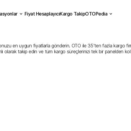
asyonlar
Fiyat Hesaplayıcı
Kargo Takip
OTOPedia
ana
Kargo
Gönderim
Hizm
Fiyat Hesaplayıcı
Kargo Takip
grasyonlar
OTOPedia
İyi
Şirketler
zu en uygun fiyatlarla gönderin. OTO ile 35'ten fazla kargo firması
ı olarak takip edin ve tüm kargo süreçlerinizi tek bir panelden ko