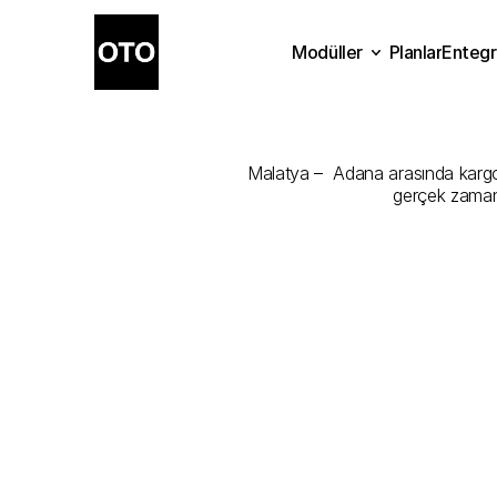
Modüller
Planlar
Entegr
Malatya
-
Ad
Planlar
Modüller
Ente
Malatya –  Adana arasında kargonu
gerçek zamanl