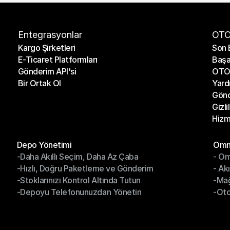
Entegrasyonlar
OTO
Kargo Şirketleri
Son 
E-Ticaret Platformları
Başa
Kargo Şirketleri
Son 
Gönderim API'si
OTO 
E-Ticaret Platformları
Başa
Bir Ortak Ol
Yard
Gönderim API'si
OTO 
Gönd
Bir Ortak Ol
Yard
Gizli
Gönd
Hizm
Gizli
Hizm
Modüller
Mod
Depo Yönetimi
Omni
-Daha Akıllı Seçim, Daha Az Çaba
- Om
Depo Yönetimi
Omn
-Hızlı, Doğru Paketleme ve Gönderim
- Ak
-Daha Akıllı Seçim, Daha Az Çaba
- O
-Stoklarınızı Kontrol Altında Tutun
-Ma
-Hızlı, Doğru Paketleme ve Gönderim
- Ak
-Depoyu Telefonunuzdan Yönetin
-Oto
-Stoklarınızı Kontrol Altında Tutun
-Ma
-Depoyu Telefonunuzdan Yönetin
-Oto