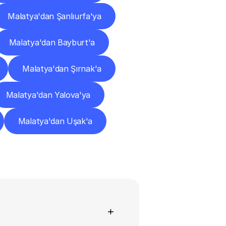
Malatya'dan Şanlıurfa'ya
Malatya'dan Bayburt'a
Malatya'dan Şırnak'a
Malatya'dan Yalova'ya
Malatya'dan Uşak'a
+