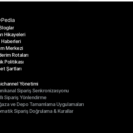
Pedia
Bloglar
rı Hikayeleri
Bloglar
Haberleri
rı Hikayeleri
ım Merkezi
Haberleri
erim Rotaları
ım Merkezi
lik Politikası
erim Rotaları
et Şartları
lik Politikası
et Şartları
üller
channel Yönetimi
nikanal Sipariş Senkronizasyonu
ichannel Yönetimi
ıllı Sipariş Yönlendirme
mnikanal Sipariş Senkronizasyonu
ğaza ve Depo Tamamlama Uygulamaları
ıllı Sipariş Yönlendirme
matik Sipariş Doğrulama & Kurallar
ğaza ve Depo Tamamlama Uygulamaları
matik Sipariş Doğrulama & Kurallar