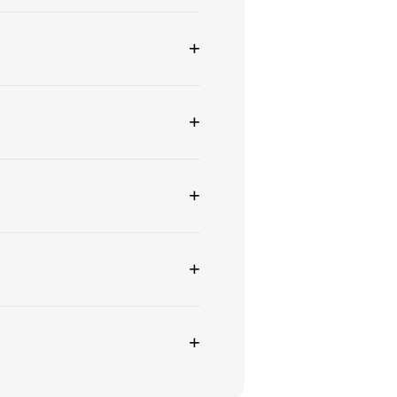
+
+
+
+
+