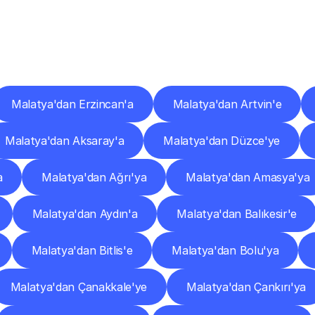
er
Şehirlere
Teslimat
Nokta
Diğer
şehirlerden
faaliyet
gösteren
teslimat
hizmetlerini
keşfedin.
Malatya'dan Erzincan'a
Malatya'dan Artvin'e
Malatya'dan Aksaray'a
Malatya'dan Düzce'ye
a
Malatya'dan Ağrı'ya
Malatya'dan Amasya'ya
Malatya'dan Aydın'a
Malatya'dan Balıkesir'e
Malatya'dan Bitlis'e
Malatya'dan Bolu'ya
Malatya'dan Çanakkale'ye
Malatya'dan Çankırı'ya