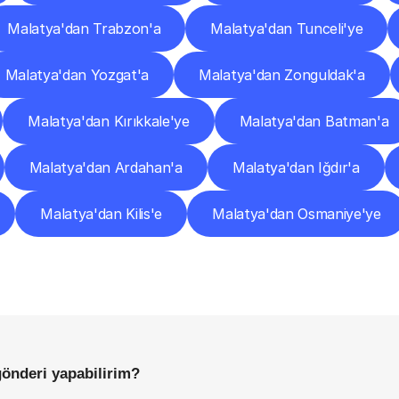
Malatya'dan Trabzon'a
Malatya'dan Tunceli'ye
Malatya'dan Yozgat'a
Malatya'dan Zonguldak'a
Malatya'dan Kırıkkale'ye
Malatya'dan Batman'a
Malatya'dan Ardahan'a
Malatya'dan Iğdır'a
Malatya'dan Kilis'e
Malatya'dan Osmaniye'ye
Sıkça
Sorulan
Sorular
Başlamadan
Önce
Bilmeniz
Gereken
Her
Şey
gönderi yapabilirim?