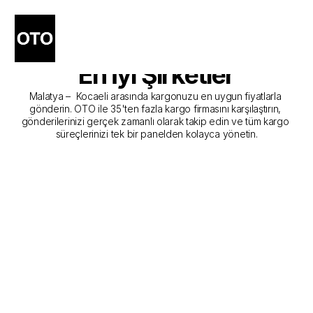
Malatya - Kocaeli Kargo 
Gönderim Hizmeti Sunan 
En İyi Şirketler
Malatya –  Kocaeli arasında kargonuzu en uygun fiyatlarla 
gönderin. OTO ile 35'ten fazla kargo firmasını karşılaştırın, 
gönderilerinizi gerçek zamanlı olarak takip edin ve tüm kargo 
süreçlerinizi tek bir panelden kolayca yönetin.