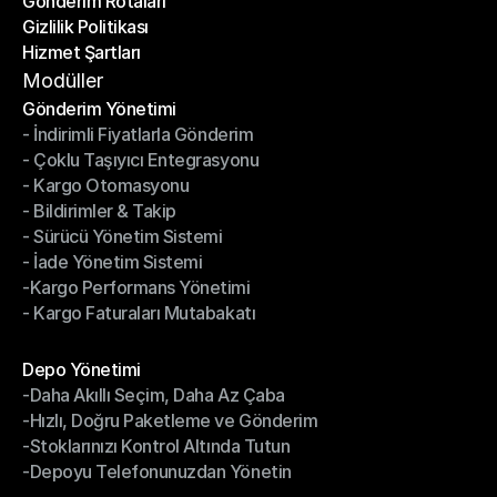
Gönderim Rotaları
Yardım Merkezi
Gizlilik Politikası
Gönderim Rotaları
Hizmet Şartları
Gizlilik Politikası
Hizmet Şartları
Modüller
Gönderim Yönetimi
- İndirimli Fiyatlarla Gönderim
Gönderim Yönetimi
- Çoklu Taşıyıcı Entegrasyonu
- İndirimli Fiyatlarla Gönderim
- Kargo Otomasyonu
- Çoklu Taşıyıcı Entegrasyonu
- Bildirimler & Takip
- Kargo Otomasyonu
- Sürücü Yönetim Sistemi
- Bildirimler & Takip
- İade Yönetim Sistemi
- Sürücü Yönetim Sistemi
-Kargo Performans Yönetimi
- İade Yönetim Sistemi
- Kargo Faturaları Mutabakatı
-Kargo Performans Yönetimi
- Kargo Faturaları Mutabakatı
Modüller
Depo Yönetimi
-Daha Akıllı Seçim, Daha Az Çaba
Depo Yönetimi
-Hızlı, Doğru Paketleme ve Gönderim
-Daha Akıllı Seçim, Daha Az Çaba
-Stoklarınızı Kontrol Altında Tutun
-Hızlı, Doğru Paketleme ve Gönderim
-Depoyu Telefonunuzdan Yönetin
-Stoklarınızı Kontrol Altında Tutun