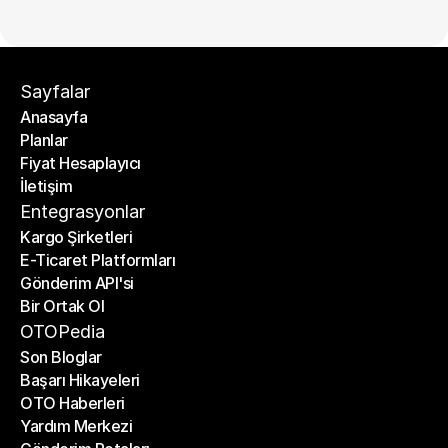
Sayfalar
Anasayfa
Planlar
Anasayfa
Fiyat Hesaplayıcı
Planlar
İletişim
Fiyat Hesaplayıcı
İletişim
Entegrasyonlar
Kargo Şirketleri
E-Ticaret Platformları
Kargo Şirketleri
Gönderim API'si
E-Ticaret Platformları
Bir Ortak Ol
Gönderim API'si
Bir Ortak Ol
OTOPedia
Son Bloglar
Başarı Hikayeleri
Son Bloglar
OTO Haberleri
Başarı Hikayeleri
Yardım Merkezi
OTO Haberleri