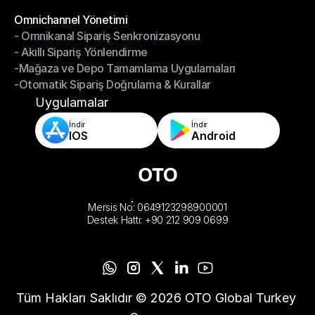
-Depoyu Telefonunuzdan Yönetin
Modüller
Omnichannel Yönetimi
- Omnikanal Sipariş Senkronizasyonu
Omnichannel Yönetimi
- Akıllı Sipariş Yönlendirme
- Omnikanal Sipariş Senkronizasyonu
-Mağaza ve Depo Tamamlama Uygulamaları
- Akıllı Sipariş Yönlendirme
-Otomatik Sipariş Doğrulama & Kurallar
-Mağaza ve Depo Tamamlama Uygulamaları
-Otomatik Sipariş Doğrulama & Kurallar
Uygulamalar
İndir
İndir
IOS
Android
Mersis No: 0649123298900001
Destek Hattı: +90 212 909 0699
Tüm Hakları Saklıdır © 2026 OTO Global Turkey 