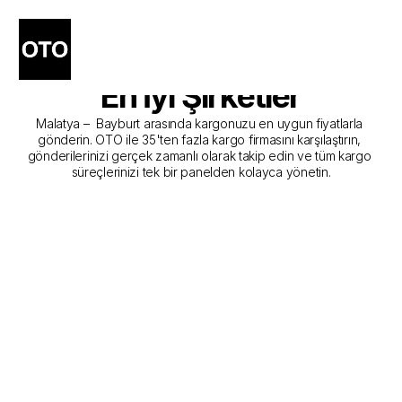
Malatya - Bayburt Kargo 
Gönderim Hizmeti Sunan 
En İyi Şirketler
Malatya –  Bayburt arasında kargonuzu en uygun fiyatlarla 
gönderin. OTO ile 35'ten fazla kargo firmasını karşılaştırın, 
gönderilerinizi gerçek zamanlı olarak takip edin ve tüm kargo 
süreçlerinizi tek bir panelden kolayca yönetin.