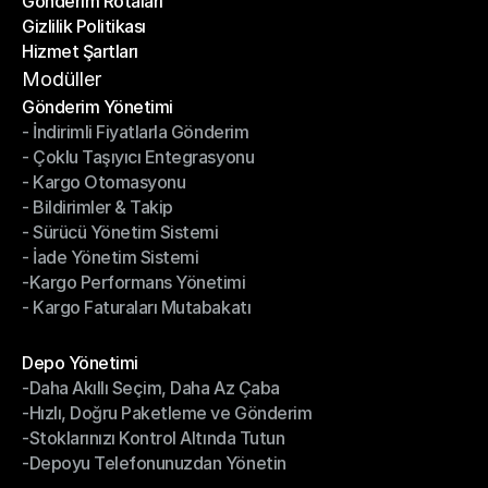
Gönderim Rotaları
Yardım Merkezi
Gizlilik Politikası
Gönderim Rotaları
Hizmet Şartları
Gizlilik Politikası
Hizmet Şartları
Modüller
Gönderim Yönetimi
- İndirimli Fiyatlarla Gönderim
Gönderim Yönetimi
- Çoklu Taşıyıcı Entegrasyonu
- İndirimli Fiyatlarla Gönderim
- Kargo Otomasyonu
- Çoklu Taşıyıcı Entegrasyonu
- Bildirimler & Takip
- Kargo Otomasyonu
- Sürücü Yönetim Sistemi
- Bildirimler & Takip
- İade Yönetim Sistemi
- Sürücü Yönetim Sistemi
-Kargo Performans Yönetimi
- İade Yönetim Sistemi
- Kargo Faturaları Mutabakatı
-Kargo Performans Yönetimi
- Kargo Faturaları Mutabakatı
Modüller
Depo Yönetimi
-Daha Akıllı Seçim, Daha Az Çaba
Depo Yönetimi
-Hızlı, Doğru Paketleme ve Gönderim
-Daha Akıllı Seçim, Daha Az Çaba
-Stoklarınızı Kontrol Altında Tutun
-Hızlı, Doğru Paketleme ve Gönderim
-Depoyu Telefonunuzdan Yönetin
-Stoklarınızı Kontrol Altında Tutun