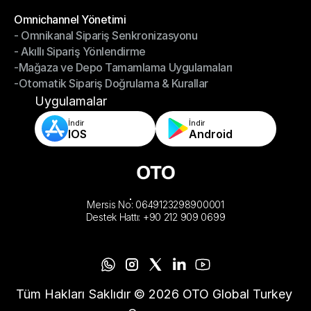
-Depoyu Telefonunuzdan Yönetin
Modüller
Omnichannel Yönetimi
- Omnikanal Sipariş Senkronizasyonu
Omnichannel Yönetimi
- Akıllı Sipariş Yönlendirme
- Omnikanal Sipariş Senkronizasyonu
-Mağaza ve Depo Tamamlama Uygulamaları
- Akıllı Sipariş Yönlendirme
-Otomatik Sipariş Doğrulama & Kurallar
-Mağaza ve Depo Tamamlama Uygulamaları
-Otomatik Sipariş Doğrulama & Kurallar
Uygulamalar
İndir
İndir
IOS
Android
Mersis No: 0649123298900001
Destek Hattı: +90 212 909 0699
Tüm Hakları Saklıdır © 2026 OTO Global Turkey 