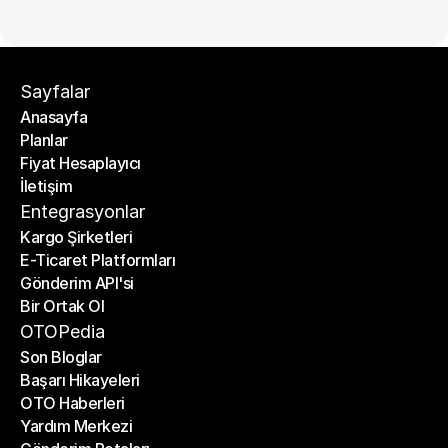
Sayfalar
Anasayfa
Planlar
Anasayfa
Fiyat Hesaplayıcı
Planlar
İletişim
Fiyat Hesaplayıcı
İletişim
Entegrasyonlar
Kargo Şirketleri
E-Ticaret Platformları
Kargo Şirketleri
Gönderim API'si
E-Ticaret Platformları
Bir Ortak Ol
Gönderim API'si
Bir Ortak Ol
OTOPedia
Son Bloglar
Başarı Hikayeleri
Son Bloglar
OTO Haberleri
Başarı Hikayeleri
Yardım Merkezi
OTO Haberleri