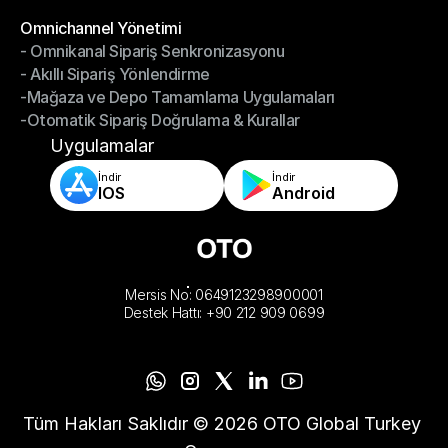
-Depoyu Telefonunuzdan Yönetin
Modüller
Omnichannel Yönetimi
- Omnikanal Sipariş Senkronizasyonu
Omnichannel Yönetimi
- Akıllı Sipariş Yönlendirme
- Omnikanal Sipariş Senkronizasyonu
-Mağaza ve Depo Tamamlama Uygulamaları
- Akıllı Sipariş Yönlendirme
-Otomatik Sipariş Doğrulama & Kurallar
-Mağaza ve Depo Tamamlama Uygulamaları
-Otomatik Sipariş Doğrulama & Kurallar
Uygulamalar
İndir
İndir
IOS
Android
Mersis No: 0649123298900001
Destek Hattı: +90 212 909 0699
Tüm Hakları Saklıdır © 2026 OTO Global Turkey 