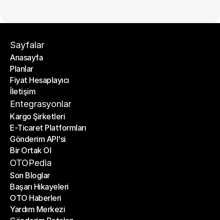
Sayfalar
Anasayfa
Planlar
Anasayfa
Fiyat Hesaplayıcı
Planlar
İletişim
Fiyat Hesaplayıcı
İletişim
Entegrasyonlar
Kargo Şirketleri
E-Ticaret Platformları
Kargo Şirketleri
Gönderim API'si
E-Ticaret Platformları
Bir Ortak Ol
Gönderim API'si
Bir Ortak Ol
OTOPedia
Son Bloglar
Başarı Hikayeleri
Son Bloglar
OTO Haberleri
Başarı Hikayeleri
Yardım Merkezi
OTO Haberleri