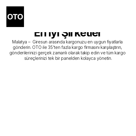
Malatya - Giresun Kargo 
Gönderim Hizmeti Sunan 
En İyi Şirketler
Malatya –  Giresun arasında kargonuzu en uygun fiyatlarla 
gönderin. OTO ile 35'ten fazla kargo firmasını karşılaştırın, 
gönderilerinizi gerçek zamanlı olarak takip edin ve tüm kargo 
süreçlerinizi tek bir panelden kolayca yönetin.