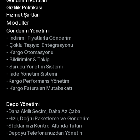
Gönderim Rotaları
Yardım Merkezi
Gizlilik Politikası
Gönderim Rotaları
Hizmet Şartları
Gizlilik Politikası
Hizmet Şartları
Modüller
Gönderim Yönetimi
- İndirimli Fiyatlarla Gönderim
Gönderim Yönetimi
- Çoklu Taşıyıcı Entegrasyonu
- İndirimli Fiyatlarla Gönderim
- Kargo Otomasyonu
- Çoklu Taşıyıcı Entegrasyonu
- Bildirimler & Takip
- Kargo Otomasyonu
- Sürücü Yönetim Sistemi
- Bildirimler & Takip
- İade Yönetim Sistemi
- Sürücü Yönetim Sistemi
-Kargo Performans Yönetimi
- İade Yönetim Sistemi
- Kargo Faturaları Mutabakatı
-Kargo Performans Yönetimi
- Kargo Faturaları Mutabakatı
Modüller
Depo Yönetimi
-Daha Akıllı Seçim, Daha Az Çaba
Depo Yönetimi
-Hızlı, Doğru Paketleme ve Gönderim
-Daha Akıllı Seçim, Daha Az Çaba
-Stoklarınızı Kontrol Altında Tutun
-Hızlı, Doğru Paketleme ve Gönderim
-Depoyu Telefonunuzdan Yönetin
-Stoklarınızı Kontrol Altında Tutun