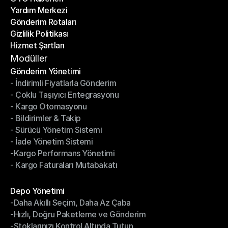
Yardım Merkezi
OTO Haberleri
Gönderim Rotaları
Yardım Merkezi
Gizlilik Politikası
Gönderim Rotaları
Hizmet Şartları
Gizlilik Politikası
Hizmet Şartları
Modüller
Gönderim Yönetimi
- İndirimli Fiyatlarla Gönderim
Gönderim Yönetimi
- Çoklu Taşıyıcı Entegrasyonu
- İndirimli Fiyatlarla Gönderim
- Kargo Otomasyonu
- Çoklu Taşıyıcı Entegrasyonu
- Bildirimler & Takip
- Kargo Otomasyonu
- Sürücü Yönetim Sistemi
- Bildirimler & Takip
- İade Yönetim Sistemi
- Sürücü Yönetim Sistemi
-Kargo Performans Yönetimi
- İade Yönetim Sistemi
- Kargo Faturaları Mutabakatı
-Kargo Performans Yönetimi
- Kargo Faturaları Mutabakatı
Modüller
Depo Yönetimi
-Daha Akıllı Seçim, Daha Az Çaba
Depo Yönetimi
-Hızlı, Doğru Paketleme ve Gönderim
-Daha Akıllı Seçim, Daha Az Çaba
-Stoklarınızı Kontrol Altında Tutun
-Hızlı, Doğru Paketleme ve Gönderim