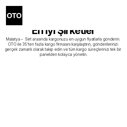
Malatya - Siirt Kargo 
Gönderim Hizmeti Sunan 
En İyi Şirketler
Malatya –  Siirt arasında kargonuzu en uygun fiyatlarla gönderin. 
OTO ile 35'ten fazla kargo firmasını karşılaştırın, gönderilerinizi 
gerçek zamanlı olarak takip edin ve tüm kargo süreçlerinizi tek bir 
panelden kolayca yönetin.