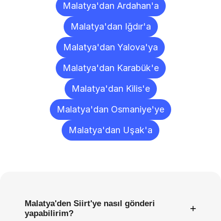
Malatya'dan Ardahan'a
Malatya'dan Iğdır'a
Malatya'dan Yalova'ya
Malatya'dan Karabük'e
Malatya'dan Kilis'e
Malatya'dan Osmaniye'ye
Malatya'dan Uşak'a
Sıkça
Sorulan
Sorular
Malatya'den Siirt'ye nasıl gönderi
+
yapabilirim?