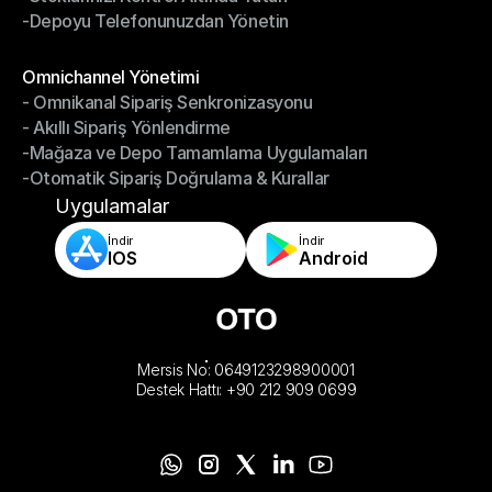
-Depoyu Telefonunuzdan Yönetin
-Stoklarınızı Kontrol Altında Tutun
-Depoyu Telefonunuzdan Yönetin
Modüller
Omnichannel Yönetimi
- Omnikanal Sipariş Senkronizasyonu
Omnichannel Yönetimi
- Akıllı Sipariş Yönlendirme
- Omnikanal Sipariş Senkronizasyonu
-Mağaza ve Depo Tamamlama Uygulamaları
- Akıllı Sipariş Yönlendirme
-Otomatik Sipariş Doğrulama & Kurallar
-Mağaza ve Depo Tamamlama Uygulamaları
-Otomatik Sipariş Doğrulama & Kurallar
Uygulamalar
İndir
İndir
IOS
Android
Mersis No: 0649123298900001
Destek Hattı: +90 212 909 0699