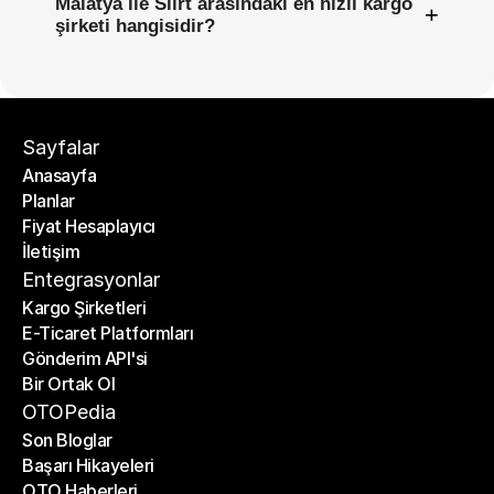
Malatya ile Siirt arasındaki en hızlı kargo
+
şirketi hangisidir?
Sayfalar
Anasayfa
Planlar
Anasayfa
Fiyat Hesaplayıcı
Planlar
İletişim
Fiyat Hesaplayıcı
İletişim
Entegrasyonlar
Kargo Şirketleri
E-Ticaret Platformları
Kargo Şirketleri
Gönderim API'si
E-Ticaret Platformları
Bir Ortak Ol
Gönderim API'si
Bir Ortak Ol
OTOPedia
Son Bloglar
Başarı Hikayeleri
Son Bloglar
OTO Haberleri
Başarı Hikayeleri