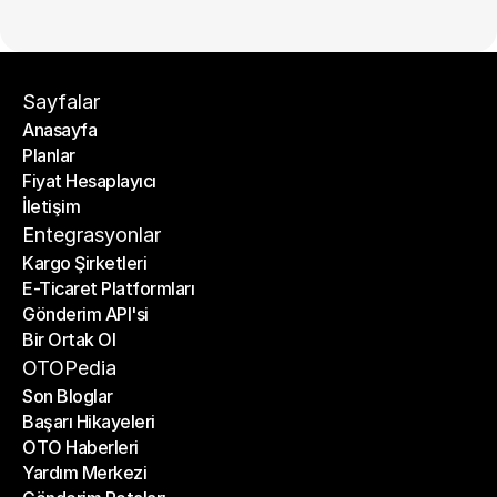
Sayfalar
Anasayfa
Planlar
Anasayfa
Fiyat Hesaplayıcı
Planlar
İletişim
Fiyat Hesaplayıcı
İletişim
Entegrasyonlar
Kargo Şirketleri
E-Ticaret Platformları
Kargo Şirketleri
Gönderim API'si
E-Ticaret Platformları
Bir Ortak Ol
Gönderim API'si
Bir Ortak Ol
OTOPedia
Son Bloglar
Başarı Hikayeleri
Son Bloglar
OTO Haberleri
Başarı Hikayeleri
Yardım Merkezi
OTO Haberleri