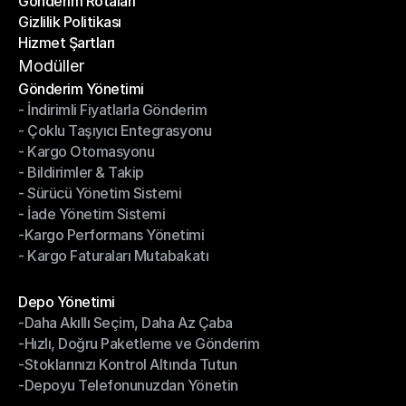
Gönderim Rotaları
Yardım Merkezi
Gizlilik Politikası
Gönderim Rotaları
Hizmet Şartları
Gizlilik Politikası
Hizmet Şartları
Modüller
Gönderim Yönetimi
- İndirimli Fiyatlarla Gönderim
Gönderim Yönetimi
- Çoklu Taşıyıcı Entegrasyonu
- İndirimli Fiyatlarla Gönderim
- Kargo Otomasyonu
- Çoklu Taşıyıcı Entegrasyonu
- Bildirimler & Takip
- Kargo Otomasyonu
- Sürücü Yönetim Sistemi
- Bildirimler & Takip
- İade Yönetim Sistemi
- Sürücü Yönetim Sistemi
-Kargo Performans Yönetimi
- İade Yönetim Sistemi
- Kargo Faturaları Mutabakatı
-Kargo Performans Yönetimi
- Kargo Faturaları Mutabakatı
Modüller
Depo Yönetimi
-Daha Akıllı Seçim, Daha Az Çaba
Depo Yönetimi
-Hızlı, Doğru Paketleme ve Gönderim
-Daha Akıllı Seçim, Daha Az Çaba
-Stoklarınızı Kontrol Altında Tutun
-Hızlı, Doğru Paketleme ve Gönderim
-Depoyu Telefonunuzdan Yönetin
-Stoklarınızı Kontrol Altında Tutun