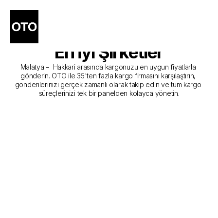
Malatya - Hakkari Kargo 
Gönderim Hizmeti Sunan 
En İyi Şirketler
Malatya –  Hakkari arasında kargonuzu en uygun fiyatlarla 
gönderin. OTO ile 35'ten fazla kargo firmasını karşılaştırın, 
gönderilerinizi gerçek zamanlı olarak takip edin ve tüm kargo 
süreçlerinizi tek bir panelden kolayca yönetin.