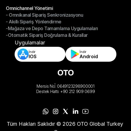
-Depoyu Telefonunuzdan Yönetin
Modüller
Omnichannel Yönetimi
- Omnikanal Sipariş Senkronizasyonu
Omnichannel Yönetimi
- Akıllı Sipariş Yönlendirme
- Omnikanal Sipariş Senkronizasyonu
-Mağaza ve Depo Tamamlama Uygulamaları
- Akıllı Sipariş Yönlendirme
-Otomatik Sipariş Doğrulama & Kurallar
-Mağaza ve Depo Tamamlama Uygulamaları
-Otomatik Sipariş Doğrulama & Kurallar
Uygulamalar
İndir
İndir
IOS
Android
Mersis No: 0649123298900001
Destek Hattı: +90 212 909 0699
Tüm Hakları Saklıdır © 2026 OTO Global Turkey 