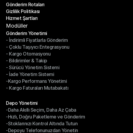
Gönderim Rotaları
Yardım Merkezi
Gizlilik Politikası
Gönderim Rotaları
Hizmet Şartları
Gizlilik Politikası
Hizmet Şartları
Modüller
Gönderim Yönetimi
- İndirimli Fiyatlarla Gönderim
Gönderim Yönetimi
- Çoklu Taşıyıcı Entegrasyonu
- İndirimli Fiyatlarla Gönderim
- Kargo Otomasyonu
- Çoklu Taşıyıcı Entegrasyonu
- Bildirimler & Takip
- Kargo Otomasyonu
- Sürücü Yönetim Sistemi
- Bildirimler & Takip
- İade Yönetim Sistemi
- Sürücü Yönetim Sistemi
-Kargo Performans Yönetimi
- İade Yönetim Sistemi
- Kargo Faturaları Mutabakatı
-Kargo Performans Yönetimi
- Kargo Faturaları Mutabakatı
Modüller
Depo Yönetimi
-Daha Akıllı Seçim, Daha Az Çaba
Depo Yönetimi
-Hızlı, Doğru Paketleme ve Gönderim
-Daha Akıllı Seçim, Daha Az Çaba
-Stoklarınızı Kontrol Altında Tutun
-Hızlı, Doğru Paketleme ve Gönderim
-Depoyu Telefonunuzdan Yönetin
-Stoklarınızı Kontrol Altında Tutun