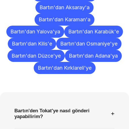
Bartın'dan Aksaray'a
Bartın'dan Karaman'a
Bartın'dan Yalova'ya
Bartın'dan Karabük'e
Bartın'dan Kilis'e
Bartın'dan Osmaniye'ye
Bartın'dan Düzce'ye
Bartın'dan Adana'ya
Bartın'dan Kırklareli'ye
Sıkça
Sorulan
Sorular
Bartın'den Tokat'ye nasıl gönderi
+
yapabilirim?