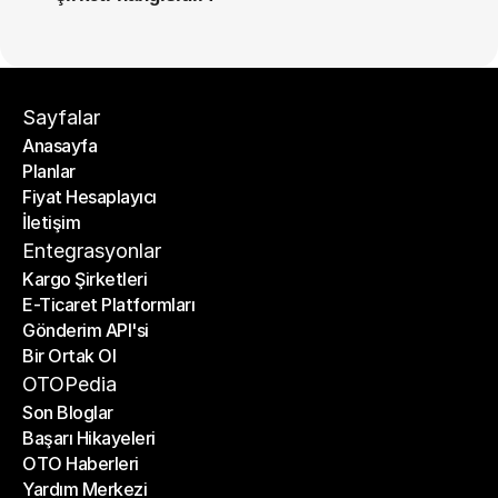
Sayfalar
Anasayfa
Planlar
Anasayfa
Fiyat Hesaplayıcı
Planlar
İletişim
Fiyat Hesaplayıcı
İletişim
Entegrasyonlar
Kargo Şirketleri
E-Ticaret Platformları
Kargo Şirketleri
Gönderim API'si
E-Ticaret Platformları
Bir Ortak Ol
Gönderim API'si
Bir Ortak Ol
OTOPedia
Son Bloglar
Başarı Hikayeleri
Son Bloglar
OTO Haberleri
Başarı Hikayeleri
Yardım Merkezi
OTO Haberleri