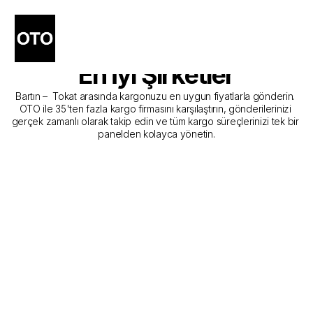
Bartın - Tokat Kargo 
Gönderim Hizmeti Sunan 
En İyi Şirketler
Bartın –  Tokat arasında kargonuzu en uygun fiyatlarla gönderin. 
OTO ile 35'ten fazla kargo firmasını karşılaştırın, gönderilerinizi 
gerçek zamanlı olarak takip edin ve tüm kargo süreçlerinizi tek bir 
panelden kolayca yönetin.