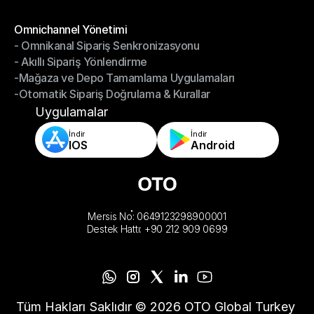
-Depoyu Telefonunuzdan Yönetin
Modüller
Omnichannel Yönetimi
- Omnikanal Sipariş Senkronizasyonu
Omnichannel Yönetimi
- Akıllı Sipariş Yönlendirme
- Omnikanal Sipariş Senkronizasyonu
-Mağaza ve Depo Tamamlama Uygulamaları
- Akıllı Sipariş Yönlendirme
-Otomatik Sipariş Doğrulama & Kurallar
-Mağaza ve Depo Tamamlama Uygulamaları
-Otomatik Sipariş Doğrulama & Kurallar
Uygulamalar
İndir
İndir
IOS
Android
Mersis No: 0649123298900001
Destek Hattı: +90 212 909 0699
Tüm Hakları Saklıdır © 2026 OTO Global Turkey 