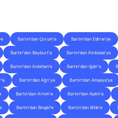
er
Şehirlere
Teslimat
Nokta
Diğer
şehirlerden
faaliyet
gösteren
teslimat
hizmetlerini
keşfedin.
ye
Bartın'dan Çorum'a
Bartın'dan Edirne'ye
Bartın'dan Bayburt'a
Bartın'dan Kırıkkale'ye
Bartın'dan Ardahan'a
Bartın'dan Iğdır'a
B
r'a
Bartın'dan Ağrı'ya
Bartın'dan Amasya'ya
a
Bartın'dan Artvin'e
Bartın'dan Aydın'a
e
Bartın'dan Bingöl'e
Bartın'dan Bitlis'e