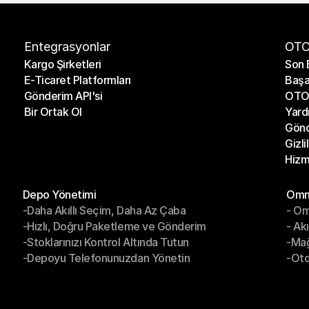
Entegrasyonlar
OTO
Kargo Şirketleri
Son 
E-Ticaret Platformları
Başa
Kargo Şirketleri
Son 
Gönderim API'si
OTO 
E-Ticaret Platformları
Başa
Bir Ortak Ol
Yard
Gönderim API'si
OTO 
Gönd
Bir Ortak Ol
Yard
Gizli
Gönd
Hizm
Gizli
Hizm
Modüller
Mod
Depo Yönetimi
Omni
-Daha Akıllı Seçim, Daha Az Çaba
- Om
Depo Yönetimi
Omn
-Hızlı, Doğru Paketleme ve Gönderim
- Ak
-Daha Akıllı Seçim, Daha Az Çaba
- O
-Stoklarınızı Kontrol Altında Tutun
-Ma
-Hızlı, Doğru Paketleme ve Gönderim
- Ak
-Depoyu Telefonunuzdan Yönetin
-Oto
-Stoklarınızı Kontrol Altında Tutun
-Ma
-Depoyu Telefonunuzdan Yönetin
-Oto