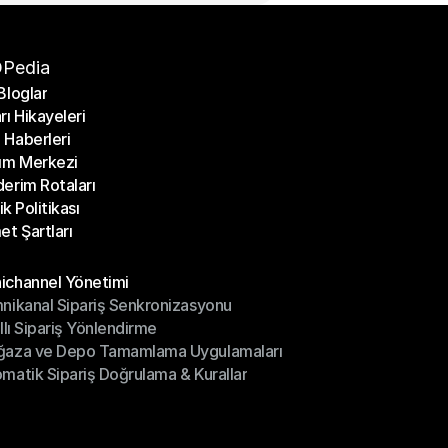
Pedia
Bloglar
rı Hikayeleri
Bloglar
Haberleri
rı Hikayeleri
ım Merkezi
Haberleri
erim Rotaları
ım Merkezi
lik Politikası
erim Rotaları
et Şartları
lik Politikası
et Şartları
üller
channel Yönetimi
nikanal Sipariş Senkronizasyonu
ichannel Yönetimi
ıllı Sipariş Yönlendirme
mnikanal Sipariş Senkronizasyonu
ğaza ve Depo Tamamlama Uygulamaları
ıllı Sipariş Yönlendirme
matik Sipariş Doğrulama & Kurallar
ğaza ve Depo Tamamlama Uygulamaları
matik Sipariş Doğrulama & Kurallar