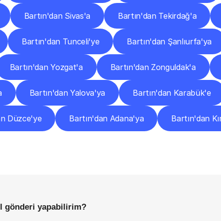
Bartın'dan Sivas'a
Bartın'dan Tekirdağ'a
Bartın'dan Tunceli'ye
Bartın'dan Şanlıurfa'ya
Bartın'dan Yozgat'a
Bartın'dan Zonguldak'a
a
Bartın'dan Yalova'ya
Bartın'dan Karabük'e
an Düzce'ye
Bartın'dan Adana'ya
Bartın'dan Kır
Sıkça
Sorulan
Sorular
Başlamadan
Önce
Bilmeniz
Gereken
Her
Şey
l gönderi yapabilirim?