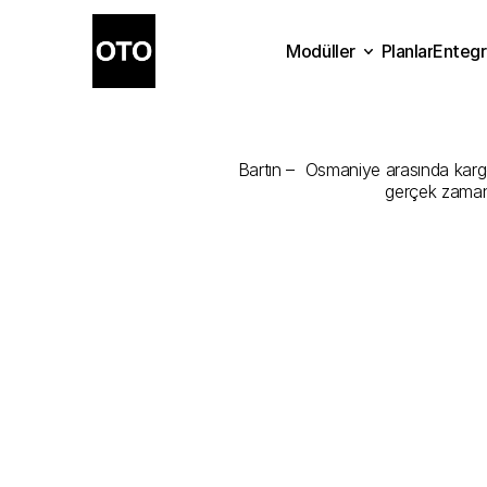
Modüller
Planlar
Entegr
Bartın
-
Osma
Planlar
Modüller
Ente
Bartın –  Osmaniye arasında kargon
gerçek zamanl