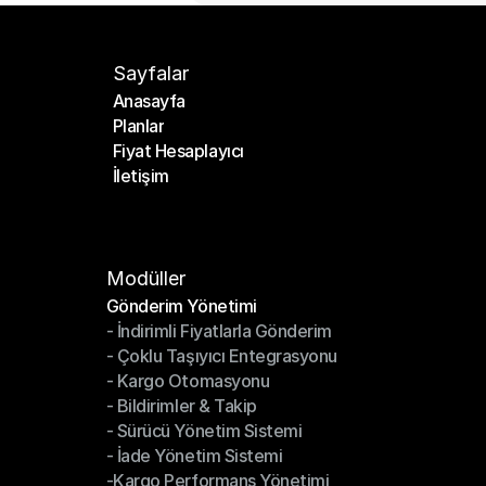
Sayfalar
Anasayfa
Planlar
Anasayfa
Fiyat Hesaplayıcı
Planlar
İletişim
Fiyat Hesaplayıcı
İletişim
Modüller
Gönderim Yönetimi
- İndirimli Fiyatlarla Gönderim
Gönderim Yönetimi
- Çoklu Taşıyıcı Entegrasyonu
- İndirimli Fiyatlarla Gönderim
- Kargo Otomasyonu
- Çoklu Taşıyıcı Entegrasyonu
- Bildirimler & Takip
- Kargo Otomasyonu
- Sürücü Yönetim Sistemi
- Bildirimler & Takip
- İade Yönetim Sistemi
- Sürücü Yönetim Sistemi
-Kargo Performans Yönetimi
- İade Yönetim Sistemi