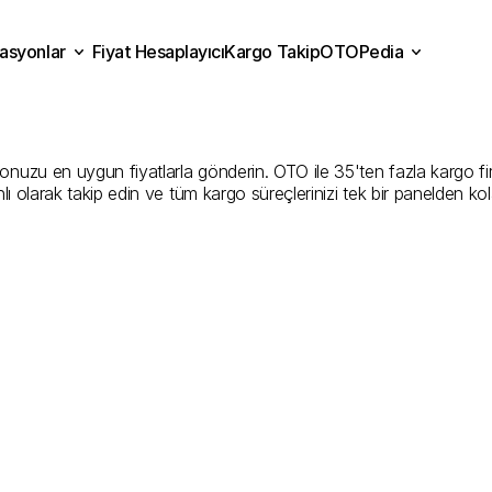
asyonlar
Fiyat Hesaplayıcı
Kargo Takip
OTOPedia
niye
Kargo
Gönderim
Hiz
Fiyat Hesaplayıcı
Kargo Takip
grasyonlar
OTOPedia
İyi
Şirketler
uzu en uygun fiyatlarla gönderin. OTO ile 35'ten fazla kargo firması
ı olarak takip edin ve tüm kargo süreçlerinizi tek bir panelden ko