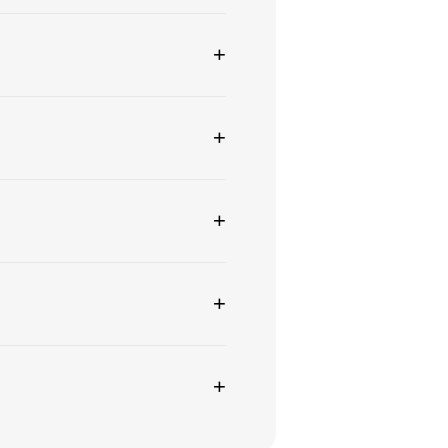
+
+
+
+
+