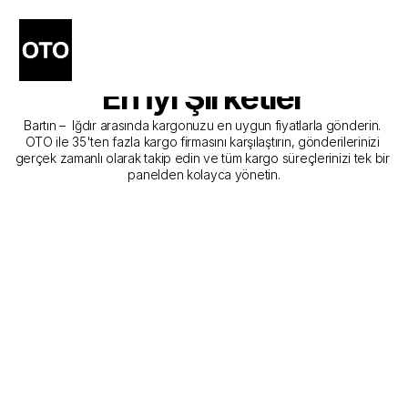
Bartın - Iğdır Kargo 
Gönderim Hizmeti Sunan 
En İyi Şirketler
Bartın –  Iğdır arasında kargonuzu en uygun fiyatlarla gönderin. 
OTO ile 35'ten fazla kargo firmasını karşılaştırın, gönderilerinizi 
gerçek zamanlı olarak takip edin ve tüm kargo süreçlerinizi tek bir 
panelden kolayca yönetin.