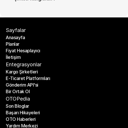
Sayfalar
Anasayfa
Planlar
Anasayfa
Fiyat Hesaplayıcı
Planlar
İletişim
Fiyat Hesaplayıcı
İletişim
Entegrasyonlar
Kargo Şirketleri
E-Ticaret Platformları
Kargo Şirketleri
Gönderim API'si
E-Ticaret Platformları
Bir Ortak Ol
Gönderim API'si
Bir Ortak Ol
OTOPedia
Son Bloglar
Başarı Hikayeleri
Son Bloglar
OTO Haberleri
Başarı Hikayeleri
Yardım Merkezi
OTO Haberleri