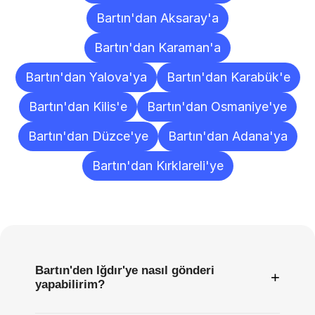
Bartın'dan Aksaray'a
Bartın'dan Karaman'a
Bartın'dan Yalova'ya
Bartın'dan Karabük'e
Bartın'dan Kilis'e
Bartın'dan Osmaniye'ye
Bartın'dan Düzce'ye
Bartın'dan Adana'ya
Bartın'dan Kırklareli'ye
Sıkça
Sorulan
Sorular
Bartın'den Iğdır'ye nasıl gönderi
+
yapabilirim?