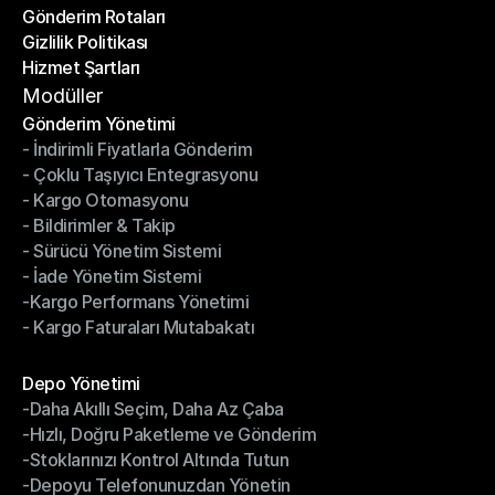
Gönderim Rotaları
Yardım Merkezi
Gizlilik Politikası
Gönderim Rotaları
Hizmet Şartları
Gizlilik Politikası
Hizmet Şartları
Modüller
Gönderim Yönetimi
- İndirimli Fiyatlarla Gönderim
Gönderim Yönetimi
- Çoklu Taşıyıcı Entegrasyonu
- İndirimli Fiyatlarla Gönderim
- Kargo Otomasyonu
- Çoklu Taşıyıcı Entegrasyonu
- Bildirimler & Takip
- Kargo Otomasyonu
- Sürücü Yönetim Sistemi
- Bildirimler & Takip
- İade Yönetim Sistemi
- Sürücü Yönetim Sistemi
-Kargo Performans Yönetimi
- İade Yönetim Sistemi
- Kargo Faturaları Mutabakatı
-Kargo Performans Yönetimi
- Kargo Faturaları Mutabakatı
Modüller
Depo Yönetimi
-Daha Akıllı Seçim, Daha Az Çaba
Depo Yönetimi
-Hızlı, Doğru Paketleme ve Gönderim
-Daha Akıllı Seçim, Daha Az Çaba
-Stoklarınızı Kontrol Altında Tutun
-Hızlı, Doğru Paketleme ve Gönderim
-Depoyu Telefonunuzdan Yönetin
-Stoklarınızı Kontrol Altında Tutun