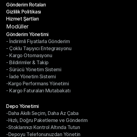
Gönderim Rotaları
Yardım Merkezi
Gizlilik Politikası
Gönderim Rotaları
Hizmet Şartları
Gizlilik Politikası
Hizmet Şartları
Modüller
Gönderim Yönetimi
- İndirimli Fiyatlarla Gönderim
Gönderim Yönetimi
- Çoklu Taşıyıcı Entegrasyonu
- İndirimli Fiyatlarla Gönderim
- Kargo Otomasyonu
- Çoklu Taşıyıcı Entegrasyonu
- Bildirimler & Takip
- Kargo Otomasyonu
- Sürücü Yönetim Sistemi
- Bildirimler & Takip
- İade Yönetim Sistemi
- Sürücü Yönetim Sistemi
-Kargo Performans Yönetimi
- İade Yönetim Sistemi
- Kargo Faturaları Mutabakatı
-Kargo Performans Yönetimi
- Kargo Faturaları Mutabakatı
Modüller
Depo Yönetimi
-Daha Akıllı Seçim, Daha Az Çaba
Depo Yönetimi
-Hızlı, Doğru Paketleme ve Gönderim
-Daha Akıllı Seçim, Daha Az Çaba
-Stoklarınızı Kontrol Altında Tutun
-Hızlı, Doğru Paketleme ve Gönderim
-Depoyu Telefonunuzdan Yönetin
-Stoklarınızı Kontrol Altında Tutun