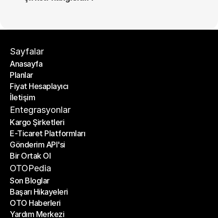
Sayfalar
Anasayfa
Planlar
Anasayfa
Fiyat Hesaplayıcı
Planlar
İletişim
Fiyat Hesaplayıcı
İletişim
Entegrasyonlar
Kargo Şirketleri
E-Ticaret Platformları
Kargo Şirketleri
Gönderim API'si
E-Ticaret Platformları
Bir Ortak Ol
Gönderim API'si
Bir Ortak Ol
OTOPedia
Son Bloglar
Başarı Hikayeleri
Son Bloglar
OTO Haberleri
Başarı Hikayeleri
Yardım Merkezi
OTO Haberleri