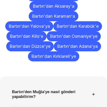
Bartın'dan Aksaray'a
Bartın'dan Karaman'a
Bartın'dan Yalova'ya
Bartın'dan Karabük'e
Bartın'dan Kilis'e
Bartın'dan Osmaniye'ye
Bartın'dan Düzce'ye
Bartın'dan Adana'ya
Bartın'dan Kırklareli'ye
Sıkça
Sorulan
Sorular
Bartın'den Muğla'ye nasıl gönderi
+
yapabilirim?