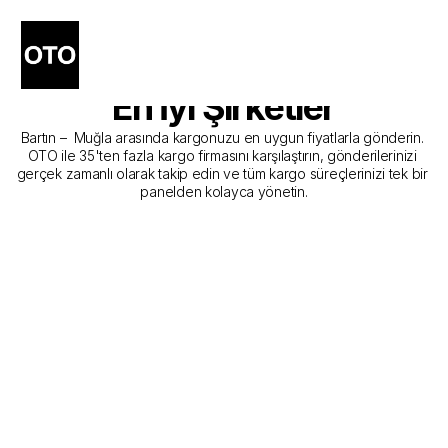
Bartın - Muğla Kargo 
Gönderim Hizmeti Sunan 
En İyi Şirketler
Bartın –  Muğla arasında kargonuzu en uygun fiyatlarla gönderin. 
OTO ile 35'ten fazla kargo firmasını karşılaştırın, gönderilerinizi 
gerçek zamanlı olarak takip edin ve tüm kargo süreçlerinizi tek bir 
panelden kolayca yönetin.