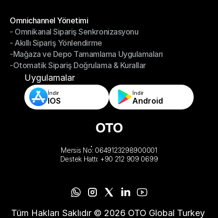
-Depoyu Telefonunuzdan Yönetin
Modüller
Omnichannel Yönetimi
- Omnikanal Sipariş Senkronizasyonu
Omnichannel Yönetimi
- Akıllı Sipariş Yönlendirme
- Omnikanal Sipariş Senkronizasyonu
-Mağaza ve Depo Tamamlama Uygulamaları
- Akıllı Sipariş Yönlendirme
-Otomatik Sipariş Doğrulama & Kurallar
-Mağaza ve Depo Tamamlama Uygulamaları
-Otomatik Sipariş Doğrulama & Kurallar
Uygulamalar
İndir
İndir
IOS
Android
Mersis No: 0649123298900001
Destek Hattı: +90 212 909 0699
Tüm Hakları Saklıdır © 2026 OTO Global Turkey 