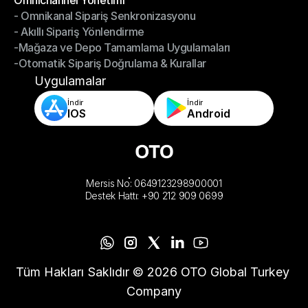
Omnichannel Yönetimi
- Omnikanal Sipariş Senkronizasyonu
Omnichannel Yönetimi
- Akıllı Sipariş Yönlendirme
- Omnikanal Sipariş Senkronizasyonu
-Mağaza ve Depo Tamamlama Uygulamaları
- Akıllı Sipariş Yönlendirme
-Otomatik Sipariş Doğrulama & Kurallar
-Mağaza ve Depo Tamamlama Uygulamaları
-Otomatik Sipariş Doğrulama & Kurallar
Uygulamalar
İndir
İndir
IOS
Android
Mersis No: 0649123298900001
Destek Hattı: +90 212 909 0699
Tüm Hakları Saklıdır © 2026 OTO Global Turkey 
Company