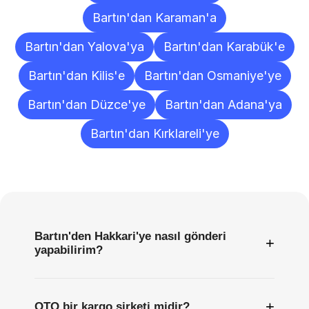
Bartın'dan Karaman'a
Bartın'dan Yalova'ya
Bartın'dan Karabük'e
Bartın'dan Kilis'e
Bartın'dan Osmaniye'ye
Bartın'dan Düzce'ye
Bartın'dan Adana'ya
Bartın'dan Kırklareli'ye
Sıkça
Sorulan
Sorular
Bartın'den Hakkari'ye nasıl gönderi
+
yapabilirim?
+
OTO bir kargo şirketi midir?