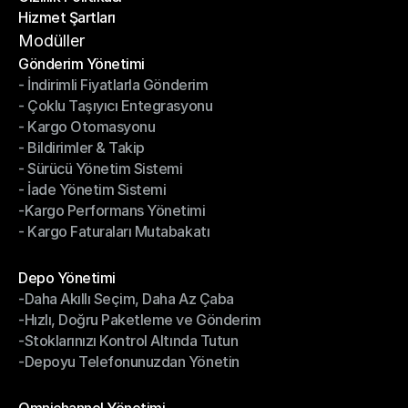
Hizmet Şartları
Gizlilik Politikası
Hizmet Şartları
Modüller
Gönderim Yönetimi
- İndirimli Fiyatlarla Gönderim
Gönderim Yönetimi
- Çoklu Taşıyıcı Entegrasyonu
- İndirimli Fiyatlarla Gönderim
- Kargo Otomasyonu
- Çoklu Taşıyıcı Entegrasyonu
- Bildirimler & Takip
- Kargo Otomasyonu
- Sürücü Yönetim Sistemi
- Bildirimler & Takip
- İade Yönetim Sistemi
- Sürücü Yönetim Sistemi
-Kargo Performans Yönetimi
- İade Yönetim Sistemi
- Kargo Faturaları Mutabakatı
-Kargo Performans Yönetimi
- Kargo Faturaları Mutabakatı
Modüller
Depo Yönetimi
-Daha Akıllı Seçim, Daha Az Çaba
Depo Yönetimi
-Hızlı, Doğru Paketleme ve Gönderim
-Daha Akıllı Seçim, Daha Az Çaba
-Stoklarınızı Kontrol Altında Tutun
-Hızlı, Doğru Paketleme ve Gönderim
-Depoyu Telefonunuzdan Yönetin
-Stoklarınızı Kontrol Altında Tutun
-Depoyu Telefonunuzdan Yönetin
Modüller