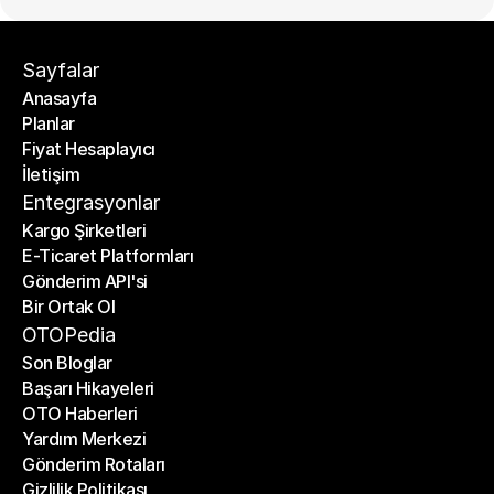
Sayfalar
Anasayfa
Planlar
Anasayfa
Fiyat Hesaplayıcı
Planlar
İletişim
Fiyat Hesaplayıcı
İletişim
Entegrasyonlar
Kargo Şirketleri
E-Ticaret Platformları
Kargo Şirketleri
Gönderim API'si
E-Ticaret Platformları
Bir Ortak Ol
Gönderim API'si
Bir Ortak Ol
OTOPedia
Son Bloglar
Başarı Hikayeleri
Son Bloglar
OTO Haberleri
Başarı Hikayeleri
Yardım Merkezi
OTO Haberleri
Gönderim Rotaları
Yardım Merkezi
Gizlilik Politikası
Gönderim Rotaları