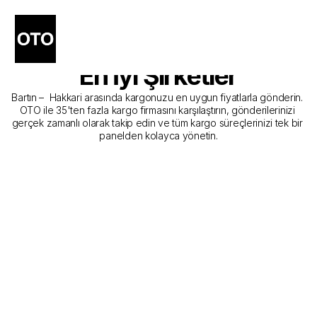
Bartın - Hakkari Kargo 
Gönderim Hizmeti Sunan 
En İyi Şirketler
Bartın –  Hakkari arasında kargonuzu en uygun fiyatlarla gönderin. 
OTO ile 35'ten fazla kargo firmasını karşılaştırın, gönderilerinizi 
gerçek zamanlı olarak takip edin ve tüm kargo süreçlerinizi tek bir 
panelden kolayca yönetin.