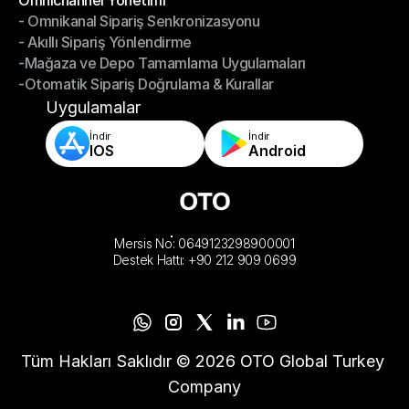
Omnichannel Yönetimi
- Omnikanal Sipariş Senkronizasyonu
Omnichannel Yönetimi
- Akıllı Sipariş Yönlendirme
- Omnikanal Sipariş Senkronizasyonu
-Mağaza ve Depo Tamamlama Uygulamaları
- Akıllı Sipariş Yönlendirme
-Otomatik Sipariş Doğrulama & Kurallar
-Mağaza ve Depo Tamamlama Uygulamaları
-Otomatik Sipariş Doğrulama & Kurallar
Uygulamalar
İndir
İndir
IOS
Android
Mersis No: 0649123298900001
Destek Hattı: +90 212 909 0699
Tüm Hakları Saklıdır © 2026 OTO Global Turkey 
Company