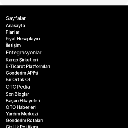
Sayfalar
Anasayfa
Planlar
Anasayfa
Fiyat Hesaplayıcı
Planlar
İletişim
Fiyat Hesaplayıcı
İletişim
Entegrasyonlar
Kargo Şirketleri
E-Ticaret Platformları
Kargo Şirketleri
Gönderim API'si
E-Ticaret Platformları
Bir Ortak Ol
Gönderim API'si
Bir Ortak Ol
OTOPedia
Son Bloglar
Başarı Hikayeleri
Son Bloglar
OTO Haberleri
Başarı Hikayeleri
Yardım Merkezi
OTO Haberleri
Gönderim Rotaları
Yardım Merkezi
Gizlilik Politikası
Gönderim Rotaları