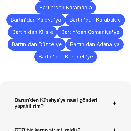
Bartın'dan Karaman'a
Bartın'dan Yalova'ya
Bartın'dan Karabük'e
Bartın'dan Kilis'e
Bartın'dan Osmaniye'ye
Bartın'dan Düzce'ye
Bartın'dan Adana'ya
Bartın'dan Kırklareli'ye
Sıkça
Sorulan
Sorular
Bartın'den Kütahya'ye nasıl gönderi
+
yapabilirim?
+
OTO bir kargo şirketi midir?