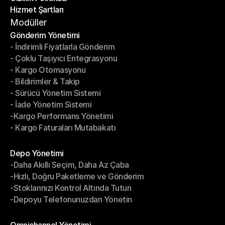
Hizmet Şartları
Gizlilik Politikası
Hizmet Şartları
Modüller
Gönderim Yönetimi
- İndirimli Fiyatlarla Gönderim
Gönderim Yönetimi
- Çoklu Taşıyıcı Entegrasyonu
- İndirimli Fiyatlarla Gönderim
- Kargo Otomasyonu
- Çoklu Taşıyıcı Entegrasyonu
- Bildirimler & Takip
- Kargo Otomasyonu
- Sürücü Yönetim Sistemi
- Bildirimler & Takip
- İade Yönetim Sistemi
- Sürücü Yönetim Sistemi
-Kargo Performans Yönetimi
- İade Yönetim Sistemi
- Kargo Faturaları Mutabakatı
-Kargo Performans Yönetimi
- Kargo Faturaları Mutabakatı
Modüller
Depo Yönetimi
-Daha Akıllı Seçim, Daha Az Çaba
Depo Yönetimi
-Hızlı, Doğru Paketleme ve Gönderim
-Daha Akıllı Seçim, Daha Az Çaba
-Stoklarınızı Kontrol Altında Tutun
-Hızlı, Doğru Paketleme ve Gönderim
-Depoyu Telefonunuzdan Yönetin
-Stoklarınızı Kontrol Altında Tutun
-Depoyu Telefonunuzdan Yönetin
Modüller