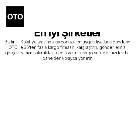
Bartın - Kütahya Kargo 
Gönderim Hizmeti Sunan 
En İyi Şirketler
Bartın –  Kütahya arasında kargonuzu en uygun fiyatlarla gönderin. 
OTO ile 35'ten fazla kargo firmasını karşılaştırın, gönderilerinizi 
gerçek zamanlı olarak takip edin ve tüm kargo süreçlerinizi tek bir 
panelden kolayca yönetin.