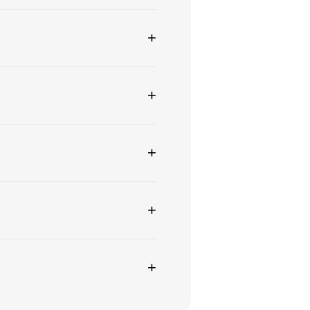
+
+
+
+
+