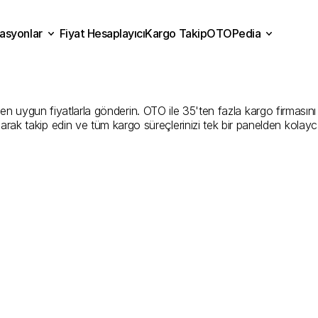
asyonlar
Fiyat Hesaplayıcı
Kargo Takip
OTOPedia
Kargo
Gönderim
Hizmeti
Fiyat Hesaplayıcı
Kargo Takip
grasyonlar
OTOPedia
Şirketler
en uygun fiyatlarla gönderin. OTO ile 35'ten fazla kargo firmasını ka
larak takip edin ve tüm kargo süreçlerinizi tek bir panelden kolayc