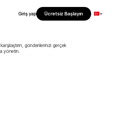
Select Language
Giriş yap
Ücretsiz Başlayın
Ücretsiz Başlayın
Sunan
En
İyi
Giriş yap
rşılaştırın, gönderilerinizi gerçek 
a yönetin.