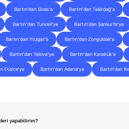
Bartın'dan Sivas'a
Bartın'dan Tekirdağ'a
Bartın'dan Tunceli'ye
Bartın'dan Şanlıurfa'ya
Bartın'dan Yozgat'a
Bartın'dan Zonguldak'a
Bartın'dan Yalova'ya
Bartın'dan Karabük'e
an Düzce'ye
Bartın'dan Adana'ya
Bartın'dan Kır
Sıkça
Sorulan
Sorular
Başlamadan
Önce
Bilmeniz
Gereken
Her
Şey
deri yapabilirim?