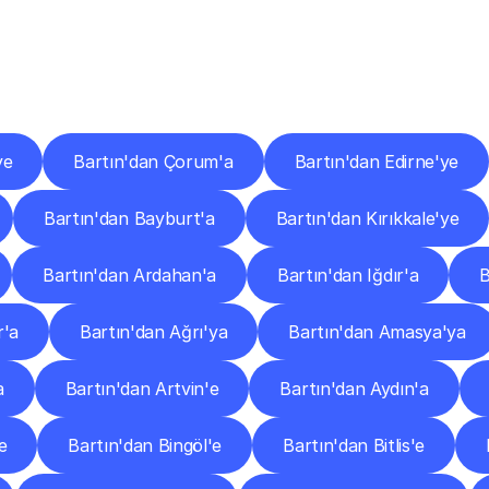
er
Şehirlere
Teslimat
Nokta
Diğer
şehirlerden
faaliyet
gösteren
teslimat
hizmetlerini
keşfedin.
ye
Bartın'dan Çorum'a
Bartın'dan Edirne'ye
Bartın'dan Bayburt'a
Bartın'dan Kırıkkale'ye
Bartın'dan Ardahan'a
Bartın'dan Iğdır'a
B
r'a
Bartın'dan Ağrı'ya
Bartın'dan Amasya'ya
a
Bartın'dan Artvin'e
Bartın'dan Aydın'a
e
Bartın'dan Bingöl'e
Bartın'dan Bitlis'e