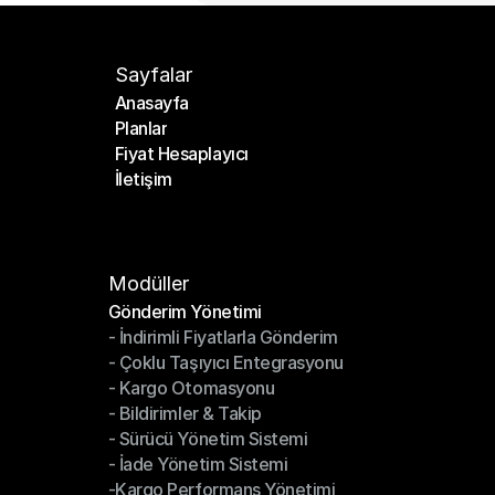
Sayfalar
Anasayfa
Planlar
Anasayfa
Fiyat Hesaplayıcı
Planlar
İletişim
Fiyat Hesaplayıcı
İletişim
Modüller
Gönderim Yönetimi
- İndirimli Fiyatlarla Gönderim
Gönderim Yönetimi
- Çoklu Taşıyıcı Entegrasyonu
- İndirimli Fiyatlarla Gönderim
- Kargo Otomasyonu
- Çoklu Taşıyıcı Entegrasyonu
- Bildirimler & Takip
- Kargo Otomasyonu
- Sürücü Yönetim Sistemi
- Bildirimler & Takip
- İade Yönetim Sistemi
- Sürücü Yönetim Sistemi
-Kargo Performans Yönetimi
- İade Yönetim Sistemi