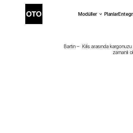
Modüller
Planlar
Entegr
Bartın
-
Kilis
Planlar
Modüller
Ente
Bartın –  Kilis arasında kargonuzu 
zamanlı o