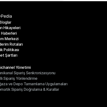
Pedia
Bloglar
rı Hikayeleri
Bloglar
Haberleri
rı Hikayeleri
ım Merkezi
Haberleri
erim Rotaları
ım Merkezi
lik Politikası
erim Rotaları
et Şartları
lik Politikası
et Şartları
üller
channel Yönetimi
nikanal Sipariş Senkronizasyonu
ichannel Yönetimi
ıllı Sipariş Yönlendirme
mnikanal Sipariş Senkronizasyonu
ğaza ve Depo Tamamlama Uygulamaları
ıllı Sipariş Yönlendirme
matik Sipariş Doğrulama & Kurallar
ğaza ve Depo Tamamlama Uygulamaları
matik Sipariş Doğrulama & Kurallar