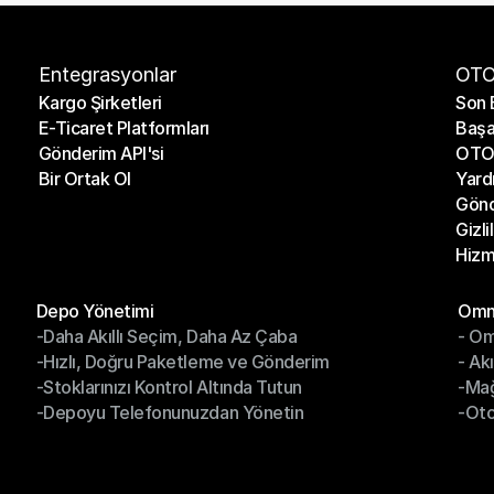
Entegrasyonlar
OTO
Kargo Şirketleri
Son 
E-Ticaret Platformları
Başa
Kargo Şirketleri
Son 
Gönderim API'si
OTO 
E-Ticaret Platformları
Başa
Bir Ortak Ol
Yard
Gönderim API'si
OTO 
Gönd
Bir Ortak Ol
Yard
Gizli
Gönd
Hizm
Gizli
Hizm
Modüller
Mod
Depo Yönetimi
Omni
-Daha Akıllı Seçim, Daha Az Çaba
- Om
Depo Yönetimi
Omn
-Hızlı, Doğru Paketleme ve Gönderim
- Ak
-Daha Akıllı Seçim, Daha Az Çaba
- O
-Stoklarınızı Kontrol Altında Tutun
-Ma
-Hızlı, Doğru Paketleme ve Gönderim
- Ak
-Depoyu Telefonunuzdan Yönetin
-Oto
-Stoklarınızı Kontrol Altında Tutun
-Ma
-Depoyu Telefonunuzdan Yönetin
-Oto