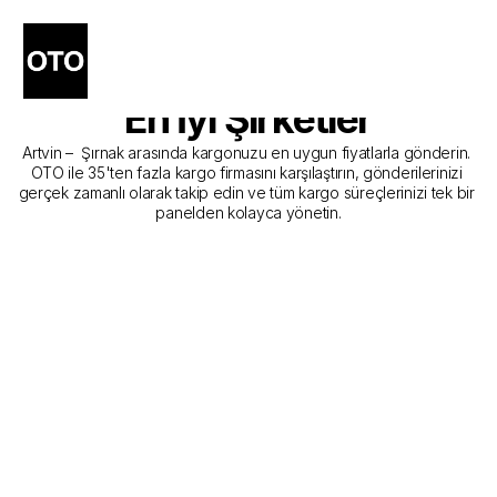
Artvin - Şırnak Kargo 
Gönderim Hizmeti Sunan 
En İyi Şirketler
Artvin –  Şırnak arasında kargonuzu en uygun fiyatlarla gönderin. 
OTO ile 35'ten fazla kargo firmasını karşılaştırın, gönderilerinizi 
gerçek zamanlı olarak takip edin ve tüm kargo süreçlerinizi tek bir 
panelden kolayca yönetin.