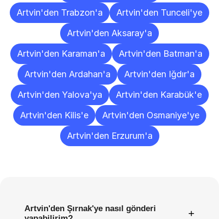
Artvin'den Trabzon'a
Artvin'den Tunceli'ye
Artvin'den Aksaray'a
Artvin'den Karaman'a
Artvin'den Batman'a
Artvin'den Ardahan'a
Artvin'den Iğdır'a
Artvin'den Yalova'ya
Artvin'den Karabük'e
Artvin'den Kilis'e
Artvin'den Osmaniye'ye
Artvin'den Erzurum'a
Sıkça
Sorulan
Sorular
Artvin'den Şırnak'ye nasıl gönderi
+
yapabilirim?