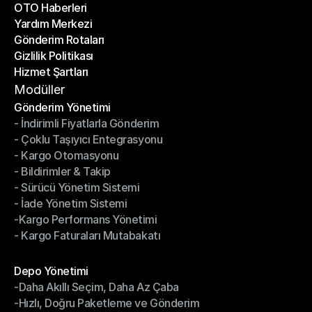
OTO Haberleri
Başarı Hikayeleri
Yardım Merkezi
OTO Haberleri
Gönderim Rotaları
Yardım Merkezi
Gizlilik Politikası
Gönderim Rotaları
Hizmet Şartları
Gizlilik Politikası
Hizmet Şartları
Modüller
Gönderim Yönetimi
- İndirimli Fiyatlarla Gönderim
Gönderim Yönetimi
- Çoklu Taşıyıcı Entegrasyonu
- İndirimli Fiyatlarla Gönderim
- Kargo Otomasyonu
- Çoklu Taşıyıcı Entegrasyonu
- Bildirimler & Takip
- Kargo Otomasyonu
- Sürücü Yönetim Sistemi
- Bildirimler & Takip
- İade Yönetim Sistemi
- Sürücü Yönetim Sistemi
-Kargo Performans Yönetimi
- İade Yönetim Sistemi
- Kargo Faturaları Mutabakatı
-Kargo Performans Yönetimi
- Kargo Faturaları Mutabakatı
Modüller
Depo Yönetimi
-Daha Akıllı Seçim, Daha Az Çaba
Depo Yönetimi
-Hızlı, Doğru Paketleme ve Gönderim
-Daha Akıllı Seçim, Daha Az Çaba