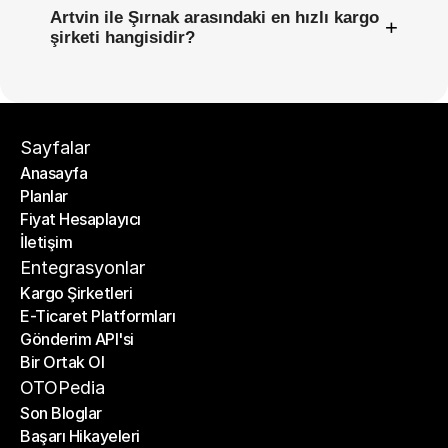
Artvin ile Şırnak arasındaki en hızlı kargo
+
şirketi hangisidir?
Sayfalar
Anasayfa
Planlar
Anasayfa
Fiyat Hesaplayıcı
Planlar
İletişim
Fiyat Hesaplayıcı
İletişim
Entegrasyonlar
Kargo Şirketleri
E-Ticaret Platformları
Kargo Şirketleri
Gönderim API'si
E-Ticaret Platformları
Bir Ortak Ol
Gönderim API'si
Bir Ortak Ol
OTOPedia
Son Bloglar
Başarı Hikayeleri
Son Bloglar