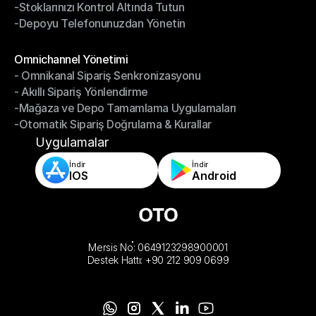
-Stoklarınızı Kontrol Altında Tutun
-Hızlı, Doğru Paketleme ve Gönderim
-Depoyu Telefonunuzdan Yönetin
-Stoklarınızı Kontrol Altında Tutun
-Depoyu Telefonunuzdan Yönetin
Modüller
Omnichannel Yönetimi
- Omnikanal Sipariş Senkronizasyonu
Omnichannel Yönetimi
- Akıllı Sipariş Yönlendirme
- Omnikanal Sipariş Senkronizasyonu
-Mağaza ve Depo Tamamlama Uygulamaları
- Akıllı Sipariş Yönlendirme
-Otomatik Sipariş Doğrulama & Kurallar
-Mağaza ve Depo Tamamlama Uygulamaları
-Otomatik Sipariş Doğrulama & Kurallar
Uygulamalar
İndir
İndir
IOS
Android
Mersis No: 0649123298900001
Destek Hattı: +90 212 909 0699