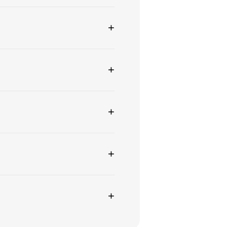
+
+
+
+
+