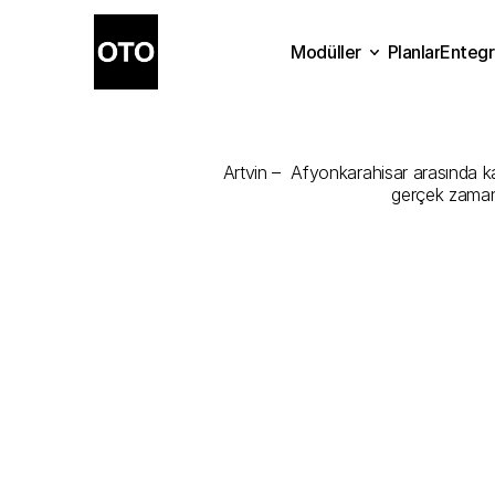
Modüller
Planlar
Entegr
Artvin
-
Afy
Planlar
Modüller
Ente
Artvin –  Afyonkarahisar arasında kar
gerçek zamanl