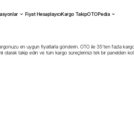
asyonlar
Fiyat Hesaplayıcı
Kargo Takip
OTOPedia
onkarahisar
Kargo
Gönde
Fiyat Hesaplayıcı
Kargo Takip
grasyonlar
OTOPedia
Sunan
En
İyi
Şirketler
gonuzu en uygun fiyatlarla gönderin. OTO ile 35'ten fazla kargo firm
ı olarak takip edin ve tüm kargo süreçlerinizi tek bir panelden ko