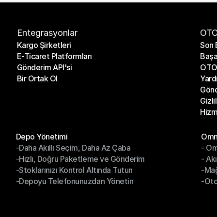
Entegrasyonlar
OTO
Kargo Şirketleri
Son 
E-Ticaret Platformları
Başa
Kargo Şirketleri
Son 
Gönderim API'si
OTO 
E-Ticaret Platformları
Başa
Bir Ortak Ol
Yard
Gönderim API'si
OTO 
Gönd
Bir Ortak Ol
Yard
Gizli
Gönd
Hizm
Gizli
Hizm
Modüller
Mod
Depo Yönetimi
Omni
-Daha Akıllı Seçim, Daha Az Çaba
- Om
Depo Yönetimi
Omn
-Hızlı, Doğru Paketleme ve Gönderim
- Ak
-Daha Akıllı Seçim, Daha Az Çaba
- O
-Stoklarınızı Kontrol Altında Tutun
-Ma
-Hızlı, Doğru Paketleme ve Gönderim
- Ak
-Depoyu Telefonunuzdan Yönetin
-Oto
-Stoklarınızı Kontrol Altında Tutun
-Ma
-Depoyu Telefonunuzdan Yönetin
-Oto