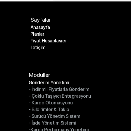
Sayfalar
Anasayfa
Planlar
Anasayfa
Fiyat Hesaplayıcı
Planlar
İletişim
Fiyat Hesaplayıcı
İletişim
Modüller
Gönderim Yönetimi
- İndirimli Fiyatlarla Gönderim
Gönderim Yönetimi
- Çoklu Taşıyıcı Entegrasyonu
- İndirimli Fiyatlarla Gönderim
- Kargo Otomasyonu
- Çoklu Taşıyıcı Entegrasyonu
- Bildirimler & Takip
- Kargo Otomasyonu
- Sürücü Yönetim Sistemi
- Bildirimler & Takip
- İade Yönetim Sistemi
- Sürücü Yönetim Sistemi
-Kargo Performans Yönetimi
- İade Yönetim Sistemi