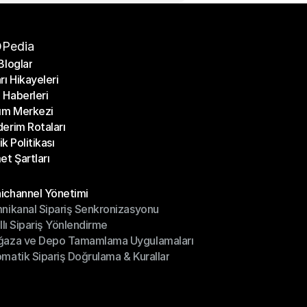
Pedia
Bloglar
rı Hikayeleri
Bloglar
Haberleri
rı Hikayeleri
ım Merkezi
Haberleri
erim Rotaları
ım Merkezi
lik Politikası
erim Rotaları
et Şartları
lik Politikası
et Şartları
üller
channel Yönetimi
nikanal Sipariş Senkronizasyonu
ichannel Yönetimi
ıllı Sipariş Yönlendirme
mnikanal Sipariş Senkronizasyonu
ğaza ve Depo Tamamlama Uygulamaları
ıllı Sipariş Yönlendirme
matik Sipariş Doğrulama & Kurallar
ğaza ve Depo Tamamlama Uygulamaları
matik Sipariş Doğrulama & Kurallar