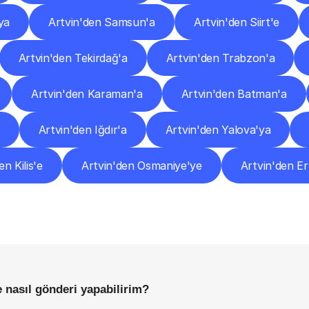
ya
Artvin'den Samsun'a
Artvin'den Siirt'e
Artvin'den Tekirdağ'a
Artvin'den Trabzon'a
Artvin'den Karaman'a
Artvin'den Batman'a
Artvin'den Iğdır'a
Artvin'den Yalova'ya
en Kilis'e
Artvin'den Osmaniye'ye
Artvin'den E
Sıkça
Sorulan
Sorular
Başlamadan
Önce
Bilmeniz
Gereken
Her
Şey
 nasıl gönderi yapabilirim?