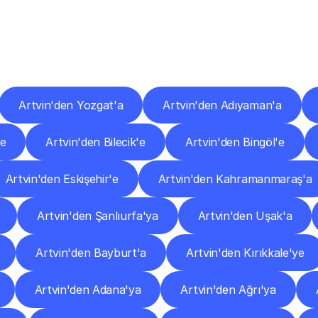
er
Şehirlere
Teslimat
Nokta
Diğer
şehirlerden
faaliyet
gösteren
teslimat
hizmetlerini
keşfedin.
Artvin'den Yozgat'a
Artvin'den Adıyaman'a
'e
Artvin'den Bilecik'e
Artvin'den Bingöl'e
Artvin'den Eskişehir'e
Artvin'den Kahramanmaraş'a
Artvin'den Şanlıurfa'ya
Artvin'den Uşak'a
Artvin'den Bayburt'a
Artvin'den Kırıkkale'ye
Artvin'den Adana'ya
Artvin'den Ağrı'ya