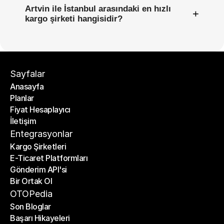
Artvin ile İstanbul arasındaki en hızlı
+
kargo şirketi hangisidir?
Sayfalar
Anasayfa
Planlar
Anasayfa
Fiyat Hesaplayıcı
Planlar
İletişim
Fiyat Hesaplayıcı
İletişim
Entegrasyonlar
Kargo Şirketleri
E-Ticaret Platformları
Kargo Şirketleri
Gönderim API'si
E-Ticaret Platformları
Bir Ortak Ol
Gönderim API'si
Bir Ortak Ol
OTOPedia
Son Bloglar
Başarı Hikayeleri
Son Bloglar