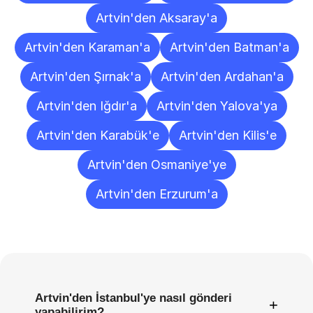
Artvin'den Aksaray'a
Artvin'den Karaman'a
Artvin'den Batman'a
Artvin'den Şırnak'a
Artvin'den Ardahan'a
Artvin'den Iğdır'a
Artvin'den Yalova'ya
Artvin'den Karabük'e
Artvin'den Kilis'e
Artvin'den Osmaniye'ye
Artvin'den Erzurum'a
Sıkça
Sorulan
Sorular
Artvin'den İstanbul'ye nasıl gönderi
+
yapabilirim?