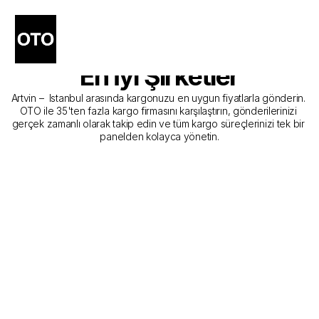
Artvin - Istanbul Kargo 
Gönderim Hizmeti Sunan 
En İyi Şirketler
Artvin –  Istanbul arasında kargonuzu en uygun fiyatlarla gönderin. 
OTO ile 35'ten fazla kargo firmasını karşılaştırın, gönderilerinizi 
gerçek zamanlı olarak takip edin ve tüm kargo süreçlerinizi tek bir 
panelden kolayca yönetin.