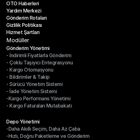
OTO Haberleri
Başarı Hikayeleri
Yardım Merkezi
OTO Haberleri
Gönderim Rotaları
Yardım Merkezi
Gizlilik Politikası
Gönderim Rotaları
Hizmet Şartları
Gizlilik Politikası
Hizmet Şartları
Modüller
Gönderim Yönetimi
- İndirimli Fiyatlarla Gönderim
Gönderim Yönetimi
- Çoklu Taşıyıcı Entegrasyonu
- İndirimli Fiyatlarla Gönderim
- Kargo Otomasyonu
- Çoklu Taşıyıcı Entegrasyonu
- Bildirimler & Takip
- Kargo Otomasyonu
- Sürücü Yönetim Sistemi
- Bildirimler & Takip
- İade Yönetim Sistemi
- Sürücü Yönetim Sistemi
-Kargo Performans Yönetimi
- İade Yönetim Sistemi
- Kargo Faturaları Mutabakatı
-Kargo Performans Yönetimi
- Kargo Faturaları Mutabakatı
Modüller
Depo Yönetimi
-Daha Akıllı Seçim, Daha Az Çaba
Depo Yönetimi
-Hızlı, Doğru Paketleme ve Gönderim
-Daha Akıllı Seçim, Daha Az Çaba