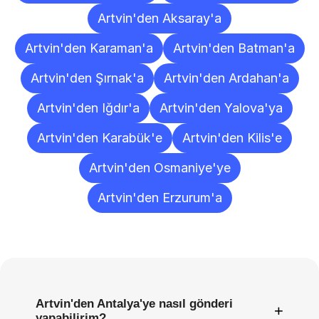
Artvin'den Aksaray'a
Artvin'den Karaman'a
Artvin'den Batman'a
Artvin'den Şırnak'a
Artvin'den Ardahan'a
Artvin'den Iğdır'a
Artvin'den Yalova'ya
Artvin'den Karabük'e
Artvin'den Kilis'e
Artvin'den Osmaniye'ye
Artvin'den Erzurum'a
Sıkça
Sorulan
Sorular
Artvin'den Antalya'ye nasıl gönderi
+
yapabilirim?