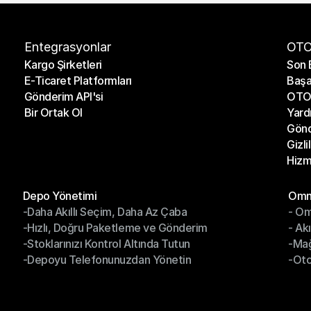
Entegrasyonlar
OTO
Kargo Şirketleri
Son 
E-Ticaret Platformları
Başa
Kargo Şirketleri
Son 
Gönderim API'si
OTO 
E-Ticaret Platformları
Başa
Bir Ortak Ol
Yard
Gönderim API'si
OTO 
Gönd
Bir Ortak Ol
Yard
Gizli
Gönd
Hizm
Gizli
Hizm
Modüller
Mod
Depo Yönetimi
Omni
-Daha Akıllı Seçim, Daha Az Çaba
- Om
Depo Yönetimi
Omn
-Hızlı, Doğru Paketleme ve Gönderim
- Ak
-Daha Akıllı Seçim, Daha Az Çaba
- O
-Stoklarınızı Kontrol Altında Tutun
-Ma
-Hızlı, Doğru Paketleme ve Gönderim
- Ak
-Depoyu Telefonunuzdan Yönetin
-Oto
-Stoklarınızı Kontrol Altında Tutun
-Ma
-Depoyu Telefonunuzdan Yönetin
-Oto