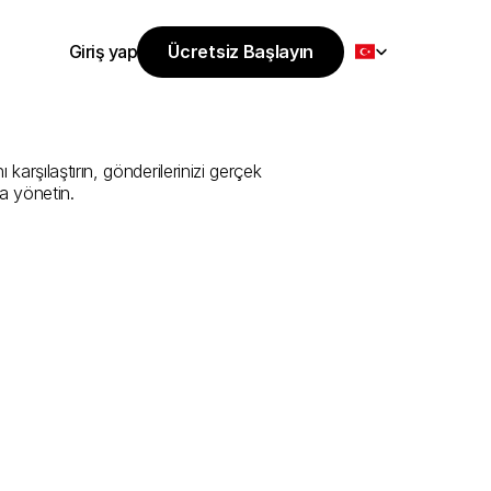
Select Language
Giriş yap
Ücretsiz Başlayın
Ücretsiz Başlayın
i
Sunan
En
İyi
Giriş yap
rşılaştırın, gönderilerinizi gerçek 
a yönetin.