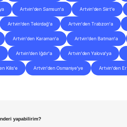
ya
Artvin'den Samsun'a
Artvin'den Siirt'e
Artvin'den Tekirdağ'a
Artvin'den Trabzon'a
Artvin'den Karaman'a
Artvin'den Batman'a
Artvin'den Iğdır'a
Artvin'den Yalova'ya
en Kilis'e
Artvin'den Osmaniye'ye
Artvin'den E
Sıkça
Sorulan
Sorular
Başlamadan
Önce
Bilmeniz
Gereken
Her
Şey
nderi yapabilirim?