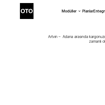
Modüller
Planlar
Entegr
Artvin
-
Adan
Planlar
Modüller
Ente
Artvin –  Adana arasında kargonuzu e
zamanlı o