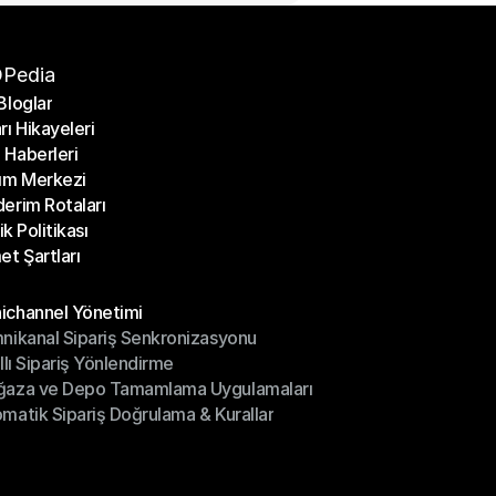
Pedia
Bloglar
rı Hikayeleri
Bloglar
Haberleri
rı Hikayeleri
ım Merkezi
Haberleri
erim Rotaları
ım Merkezi
lik Politikası
erim Rotaları
et Şartları
lik Politikası
et Şartları
üller
channel Yönetimi
nikanal Sipariş Senkronizasyonu
ichannel Yönetimi
ıllı Sipariş Yönlendirme
mnikanal Sipariş Senkronizasyonu
ğaza ve Depo Tamamlama Uygulamaları
ıllı Sipariş Yönlendirme
matik Sipariş Doğrulama & Kurallar
ğaza ve Depo Tamamlama Uygulamaları
matik Sipariş Doğrulama & Kurallar