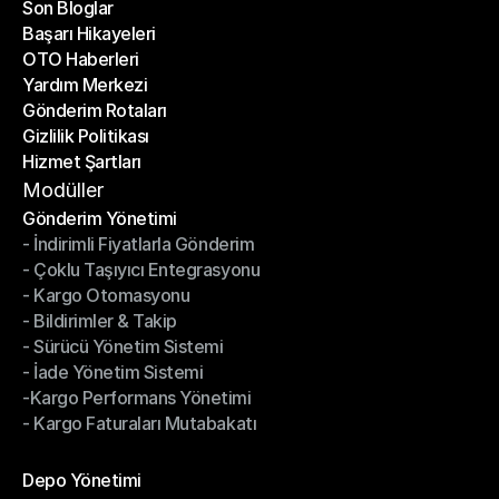
Son Bloglar
Başarı Hikayeleri
Son Bloglar
OTO Haberleri
Başarı Hikayeleri
Yardım Merkezi
OTO Haberleri
Gönderim Rotaları
Yardım Merkezi
Gizlilik Politikası
Gönderim Rotaları
Hizmet Şartları
Gizlilik Politikası
Hizmet Şartları
Modüller
Gönderim Yönetimi
- İndirimli Fiyatlarla Gönderim
Gönderim Yönetimi
- Çoklu Taşıyıcı Entegrasyonu
- İndirimli Fiyatlarla Gönderim
- Kargo Otomasyonu
- Çoklu Taşıyıcı Entegrasyonu
- Bildirimler & Takip
- Kargo Otomasyonu
- Sürücü Yönetim Sistemi
- Bildirimler & Takip
- İade Yönetim Sistemi
- Sürücü Yönetim Sistemi
-Kargo Performans Yönetimi
- İade Yönetim Sistemi
- Kargo Faturaları Mutabakatı
-Kargo Performans Yönetimi
- Kargo Faturaları Mutabakatı
Modüller
Depo Yönetimi