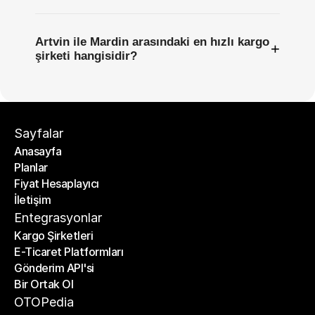
Artvin ile Mardin arasındaki en hızlı kargo
+
şirketi hangisidir?
Sayfalar
Anasayfa
Planlar
Anasayfa
Fiyat Hesaplayıcı
Planlar
İletişim
Fiyat Hesaplayıcı
İletişim
Entegrasyonlar
Kargo Şirketleri
E-Ticaret Platformları
Kargo Şirketleri
Gönderim API'si
E-Ticaret Platformları
Bir Ortak Ol
Gönderim API'si
Bir Ortak Ol
OTOPedia