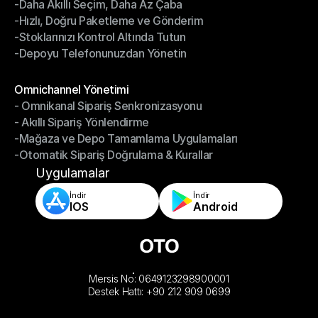
-Daha Akıllı Seçim, Daha Az Çaba
Depo Yönetimi
-Hızlı, Doğru Paketleme ve Gönderim
-Daha Akıllı Seçim, Daha Az Çaba
-Stoklarınızı Kontrol Altında Tutun
-Hızlı, Doğru Paketleme ve Gönderim
-Depoyu Telefonunuzdan Yönetin
-Stoklarınızı Kontrol Altında Tutun
-Depoyu Telefonunuzdan Yönetin
Modüller
Omnichannel Yönetimi
- Omnikanal Sipariş Senkronizasyonu
Omnichannel Yönetimi
- Akıllı Sipariş Yönlendirme
- Omnikanal Sipariş Senkronizasyonu
-Mağaza ve Depo Tamamlama Uygulamaları
- Akıllı Sipariş Yönlendirme
-Otomatik Sipariş Doğrulama & Kurallar
-Mağaza ve Depo Tamamlama Uygulamaları
-Otomatik Sipariş Doğrulama & Kurallar
Uygulamalar
İndir
İndir
IOS
Android
Mersis No: 0649123298900001
Destek Hattı: +90 212 909 0699