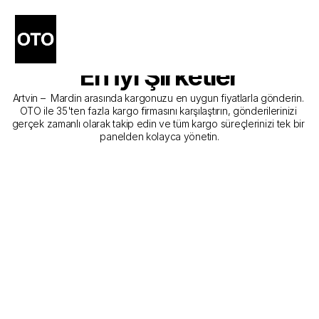
Artvin - Mardin Kargo 
Gönderim Hizmeti Sunan 
En İyi Şirketler
Artvin –  Mardin arasında kargonuzu en uygun fiyatlarla gönderin. 
OTO ile 35'ten fazla kargo firmasını karşılaştırın, gönderilerinizi 
gerçek zamanlı olarak takip edin ve tüm kargo süreçlerinizi tek bir 
panelden kolayca yönetin.