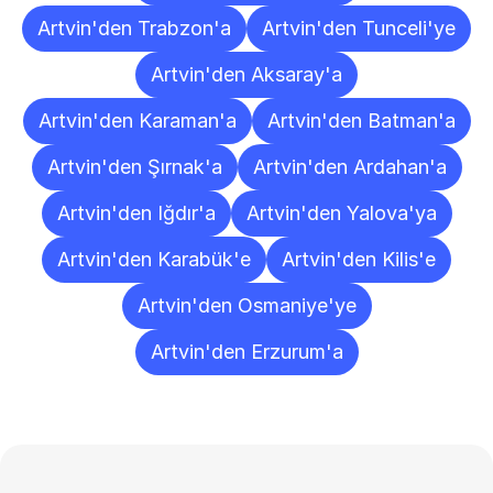
Artvin'den Trabzon'a
Artvin'den Tunceli'ye
Artvin'den Aksaray'a
Artvin'den Karaman'a
Artvin'den Batman'a
Artvin'den Şırnak'a
Artvin'den Ardahan'a
Artvin'den Iğdır'a
Artvin'den Yalova'ya
Artvin'den Karabük'e
Artvin'den Kilis'e
Artvin'den Osmaniye'ye
Artvin'den Erzurum'a
Sıkça
Sorulan
Sorular