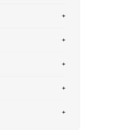
+
+
+
+
+