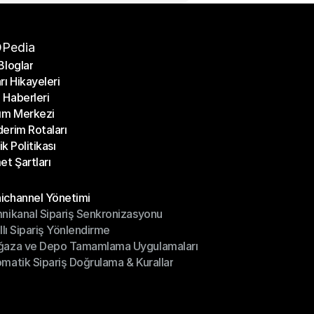
Pedia
Bloglar
rı Hikayeleri
Bloglar
Haberleri
rı Hikayeleri
ım Merkezi
Haberleri
erim Rotaları
ım Merkezi
lik Politikası
erim Rotaları
et Şartları
lik Politikası
et Şartları
üller
channel Yönetimi
nikanal Sipariş Senkronizasyonu
ichannel Yönetimi
ıllı Sipariş Yönlendirme
mnikanal Sipariş Senkronizasyonu
ğaza ve Depo Tamamlama Uygulamaları
ıllı Sipariş Yönlendirme
matik Sipariş Doğrulama & Kurallar
ğaza ve Depo Tamamlama Uygulamaları
matik Sipariş Doğrulama & Kurallar