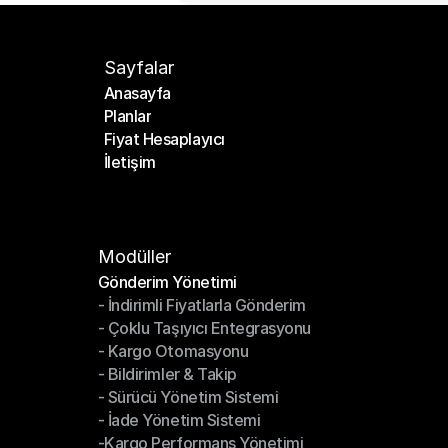
Sayfalar
Anasayfa
Planlar
Anasayfa
Fiyat Hesaplayıcı
Planlar
İletişim
Fiyat Hesaplayıcı
İletişim
Modüller
Gönderim Yönetimi
- İndirimli Fiyatlarla Gönderim
Gönderim Yönetimi
- Çoklu Taşıyıcı Entegrasyonu
- İndirimli Fiyatlarla Gönderim
- Kargo Otomasyonu
- Çoklu Taşıyıcı Entegrasyonu
- Bildirimler & Takip
- Kargo Otomasyonu
- Sürücü Yönetim Sistemi
- Bildirimler & Takip
- İade Yönetim Sistemi
- Sürücü Yönetim Sistemi
-Kargo Performans Yönetimi
- İade Yönetim Sistemi