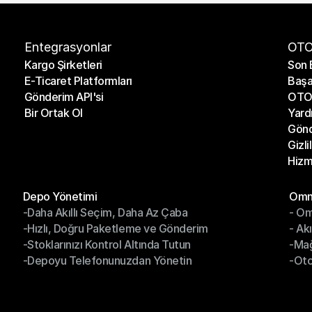
Entegrasyonlar
OTO
Kargo Şirketleri
Son 
E-Ticaret Platformları
Başa
Kargo Şirketleri
Son 
Gönderim API'si
OTO 
E-Ticaret Platformları
Başa
Bir Ortak Ol
Yard
Gönderim API'si
OTO 
Gönd
Bir Ortak Ol
Yard
Gizli
Gönd
Hizm
Gizli
Hizm
Modüller
Mod
Depo Yönetimi
Omni
-Daha Akıllı Seçim, Daha Az Çaba
- Om
Depo Yönetimi
Omn
-Hızlı, Doğru Paketleme ve Gönderim
- Ak
-Daha Akıllı Seçim, Daha Az Çaba
- O
-Stoklarınızı Kontrol Altında Tutun
-Ma
-Hızlı, Doğru Paketleme ve Gönderim
- Ak
-Depoyu Telefonunuzdan Yönetin
-Oto
-Stoklarınızı Kontrol Altında Tutun
-Ma
-Depoyu Telefonunuzdan Yönetin
-Oto