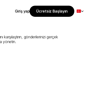
Select Language
Giriş yap
Ücretsiz Başlayın
Ücretsiz Başlayın
ti
Sunan
En
İyi
Giriş yap
arşılaştırın, gönderilerinizi gerçek 
a yönetin.