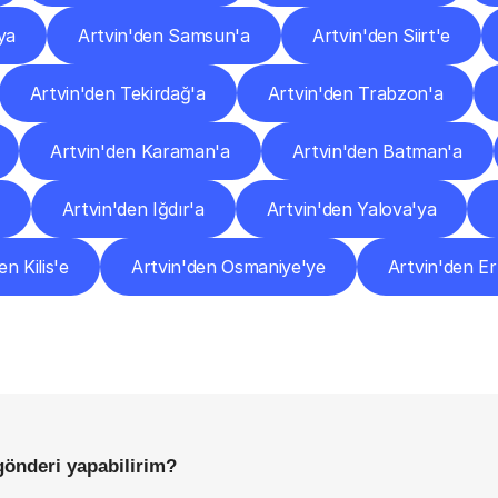
ya
Artvin'den Samsun'a
Artvin'den Siirt'e
Artvin'den Tekirdağ'a
Artvin'den Trabzon'a
Artvin'den Karaman'a
Artvin'den Batman'a
Artvin'den Iğdır'a
Artvin'den Yalova'ya
en Kilis'e
Artvin'den Osmaniye'ye
Artvin'den E
Sıkça
Sorulan
Sorular
Başlamadan
Önce
Bilmeniz
Gereken
Her
Şey
gönderi yapabilirim?