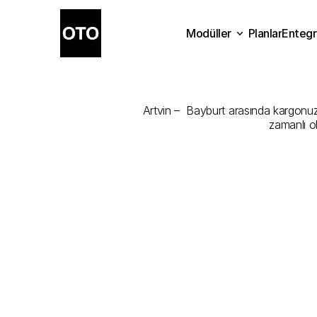
Modüller
Planlar
Entegr
Artvin
-
Baybu
Planlar
Modüller
Ente
Artvin –  Bayburt arasında kargonuzu 
zamanlı o