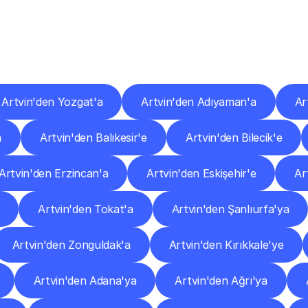
er
Şehirlere
Teslimat
Nokta
Diğer
şehirlerden
faaliyet
gösteren
teslimat
hizmetlerini
keşfedin.
Artvin'den Yozgat'a
Artvin'den Adıyaman'a
Ar
a
Artvin'den Balıkesir'e
Artvin'den Bilecik'e
Artvin'den Erzincan'a
Artvin'den Eskişehir'e
Ar
Artvin'den Tokat'a
Artvin'den Şanlıurfa'ya
Artvin'den Zonguldak'a
Artvin'den Kırıkkale'ye
Artvin'den Adana'ya
Artvin'den Ağrı'ya