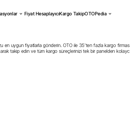
asyonlar
Fiyat Hesaplayıcı
Kargo Takip
OTOPedia
rt
Kargo
Gönderim
Hizme
Fiyat Hesaplayıcı
Kargo Takip
grasyonlar
OTOPedia
Şirketler
en uygun fiyatlarla gönderin. OTO ile 35'ten fazla kargo firmasını k
larak takip edin ve tüm kargo süreçlerinizi tek bir panelden kolayc