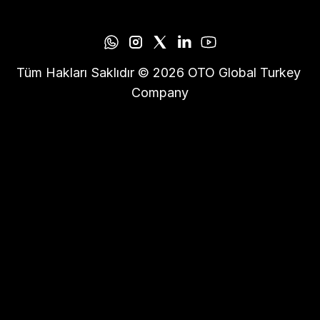
Tüm Hakları Saklıdır © 2026 OTO Global Turkey 
Company