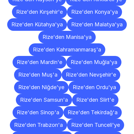
Rize'den Kırşehir'e
Rize'den Konya'ya
Rize'den Kütahya'ya
Rize'den Malatya'ya
Rize'den Manisa'ya
Rize'den Kahramanmaraş'a
Rize'den Mardin'e
Rize'den Muğla'ya
Rize'den Muş'a
Rize'den Nevşehir'e
Rize'den Niğde'ye
Rize'den Ordu'ya
Rize'den Samsun'a
Rize'den Siirt'e
Rize'den Sinop'a
Rize'den Tekirdağ'a
Rize'den Trabzon'a
Rize'den Tunceli'ye