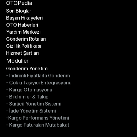
Bir Ortak Ol
OTOPedia
Son Bloglar
Başarı Hikayeleri
Son Bloglar
OTO Haberleri
Başarı Hikayeleri
Yardım Merkezi
OTO Haberleri
Gönderim Rotaları
Yardım Merkezi
Gizlilik Politikası
Gönderim Rotaları
Hizmet Şartları
Gizlilik Politikası
Hizmet Şartları
Modüller
Gönderim Yönetimi
- İndirimli Fiyatlarla Gönderim
Gönderim Yönetimi
- Çoklu Taşıyıcı Entegrasyonu
- İndirimli Fiyatlarla Gönderim
- Kargo Otomasyonu
- Çoklu Taşıyıcı Entegrasyonu
- Bildirimler & Takip
- Kargo Otomasyonu
- Sürücü Yönetim Sistemi
- Bildirimler & Takip
- İade Yönetim Sistemi
- Sürücü Yönetim Sistemi
-Kargo Performans Yönetimi
- İade Yönetim Sistemi
- Kargo Faturaları Mutabakatı
-Kargo Performans Yönetimi
- Kargo Faturaları Mutabakatı
Modüller