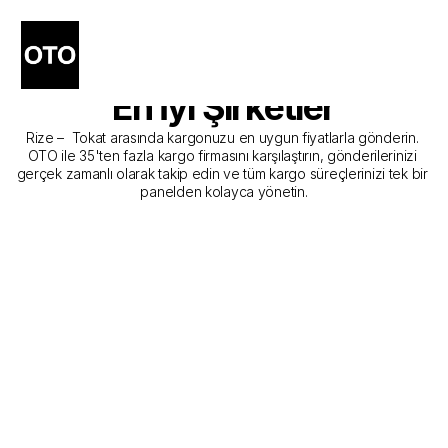
Rize - Tokat Kargo 
Gönderim Hizmeti Sunan 
En İyi Şirketler
Rize –  Tokat arasında kargonuzu en uygun fiyatlarla gönderin. 
OTO ile 35'ten fazla kargo firmasını karşılaştırın, gönderilerinizi 
gerçek zamanlı olarak takip edin ve tüm kargo süreçlerinizi tek bir 
panelden kolayca yönetin.