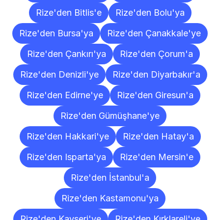
Rize'den Bitlis'e
Rize'den Bolu'ya
Rize'den Bursa'ya
Rize'den Çanakkale'ye
Rize'den Çankırı'ya
Rize'den Çorum'a
Rize'den Denizli'ye
Rize'den Diyarbakır'a
Rize'den Edirne'ye
Rize'den Giresun'a
Rize'den Gümüşhane'ye
Rize'den Hakkari'ye
Rize'den Hatay'a
Rize'den Isparta'ya
Rize'den Mersin'e
Rize'den İstanbul'a
Rize'den Kastamonu'ya
Rize'den Kayseri'ye
Rize'den Kırklareli'ye