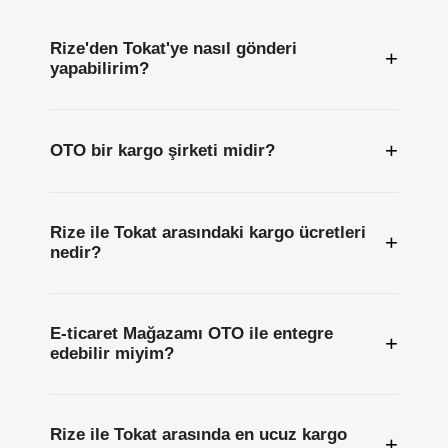
Rize'den Tokat'ye nasıl gönderi
+
yapabilirim?
+
OTO bir kargo şirketi midir?
Rize ile Tokat arasındaki kargo ücretleri
+
nedir?
E-ticaret Mağazamı OTO ile entegre
+
edebilir miyim?
Rize ile Tokat arasında en ucuz kargo
+