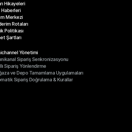
rı Hikayeleri
Bloglar
Haberleri
rı Hikayeleri
ım Merkezi
Haberleri
erim Rotaları
ım Merkezi
lik Politikası
erim Rotaları
et Şartları
lik Politikası
et Şartları
üller
channel Yönetimi
nikanal Sipariş Senkronizasyonu
ichannel Yönetimi
ıllı Sipariş Yönlendirme
mnikanal Sipariş Senkronizasyonu
ğaza ve Depo Tamamlama Uygulamaları
ıllı Sipariş Yönlendirme
matik Sipariş Doğrulama & Kurallar
ğaza ve Depo Tamamlama Uygulamaları
matik Sipariş Doğrulama & Kurallar