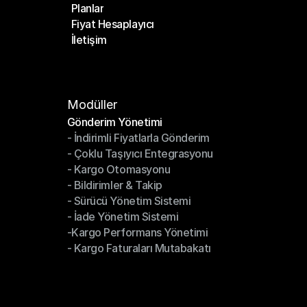
Planlar
Anasayfa
Fiyat Hesaplayıcı
Planlar
İletişim
Fiyat Hesaplayıcı
İletişim
Modüller
Gönderim Yönetimi
- İndirimli Fiyatlarla Gönderim
Gönderim Yönetimi
- Çoklu Taşıyıcı Entegrasyonu
- İndirimli Fiyatlarla Gönderim
- Kargo Otomasyonu
- Çoklu Taşıyıcı Entegrasyonu
- Bildirimler & Takip
- Kargo Otomasyonu
- Sürücü Yönetim Sistemi
- Bildirimler & Takip
- İade Yönetim Sistemi
- Sürücü Yönetim Sistemi
-Kargo Performans Yönetimi
- İade Yönetim Sistemi
- Kargo Faturaları Mutabakatı
-Kargo Performans Yönetimi
- Kargo Faturaları Mutabakatı