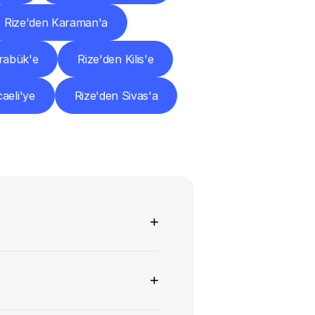
Rize'den Karaman'a
rabük'e
Rize'den Kilis'e
aeli'ye
Rize'den Sivas'a
+
+