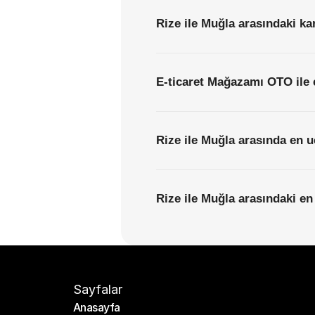
Rize ile Muğla arasındaki ka
E-ticaret Mağazamı OTO ile 
Rize ile Muğla arasında en u
Rize ile Muğla arasındaki en 
Sayfalar
Anasayfa