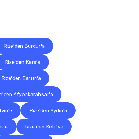
ları
Rize'den Burdur'a
Rize'den Kars'a
Rize'den Bartın'a
e'den Afyonkarahisar'a
tvin'e
Rize'den Aydın'a
is'e
Rize'den Bolu'ya