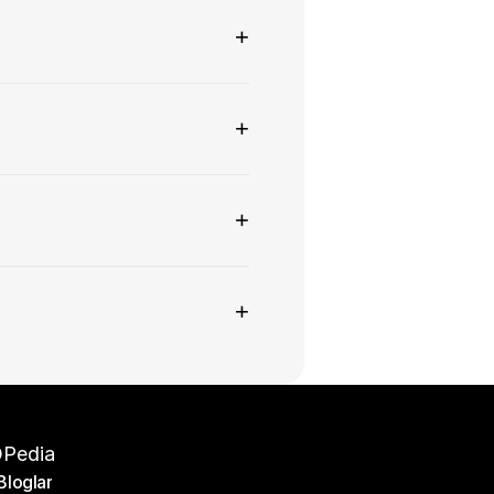
+
+
+
+
Pedia
Bloglar