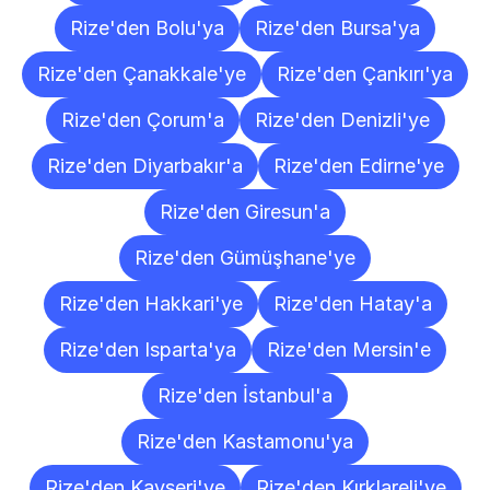
Rize'den Bolu'ya
Rize'den Bursa'ya
Rize'den Çanakkale'ye
Rize'den Çankırı'ya
Rize'den Çorum'a
Rize'den Denizli'ye
Rize'den Diyarbakır'a
Rize'den Edirne'ye
Rize'den Giresun'a
Rize'den Gümüşhane'ye
Rize'den Hakkari'ye
Rize'den Hatay'a
Rize'den Isparta'ya
Rize'den Mersin'e
Rize'den İstanbul'a
Rize'den Kastamonu'ya
Rize'den Kayseri'ye
Rize'den Kırklareli'ye