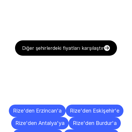
Diğer şehirlerdeki fiyatları karşılaştır
Diğer
Şehirlere
Teslimat
Noktaları
Rize'den Erzincan'a
Rize'den Eskişehir'e
Rize'den Antalya'ya
Rize'den Burdur'a