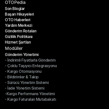
Bir Ortak Ol
OTOPedia
Son Bloglar
Başarı Hikayeleri
Son Bloglar
OTO Haberleri
Başarı Hikayeleri
Yardım Merkezi
OTO Haberleri
Gönderim Rotaları
Yardım Merkezi
Gizlilik Politikası
Gönderim Rotaları
Hizmet Şartları
Gizlilik Politikası
Hizmet Şartları
Modüller
Gönderim Yönetimi
- İndirimli Fiyatlarla Gönderim
Gönderim Yönetimi
- Çoklu Taşıyıcı Entegrasyonu
- İndirimli Fiyatlarla Gönderim
- Kargo Otomasyonu
- Çoklu Taşıyıcı Entegrasyonu
- Bildirimler & Takip
- Kargo Otomasyonu
- Sürücü Yönetim Sistemi
- Bildirimler & Takip
- İade Yönetim Sistemi
- Sürücü Yönetim Sistemi
-Kargo Performans Yönetimi
- İade Yönetim Sistemi
- Kargo Faturaları Mutabakatı
-Kargo Performans Yönetimi
- Kargo Faturaları Mutabakatı
Modüller