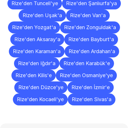
Rize'den Tunceli'ye
Rize'den Şanlıurfa'ya
Rize'den Uşak'a
Rize'den Van'a
Rize'den Yozgat'a
Rize'den Zonguldak'a
Rize'den Aksaray'a
Rize'den Bayburt'a
Rize'den Karaman'a
Rize'den Ardahan'a
Rize'den Iğdır'a
Rize'den Karabük'e
Rize'den Kilis'e
Rize'den Osmaniye'ye
Rize'den Düzce'ye
Rize'den İzmir'e
Rize'den Kocaeli'ye
Rize'den Sivas'a
Sıkça
Sorulan
Sorular