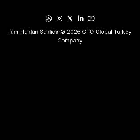
Tüm Hakları Saklıdır © 2026 OTO Global Turkey 
Company