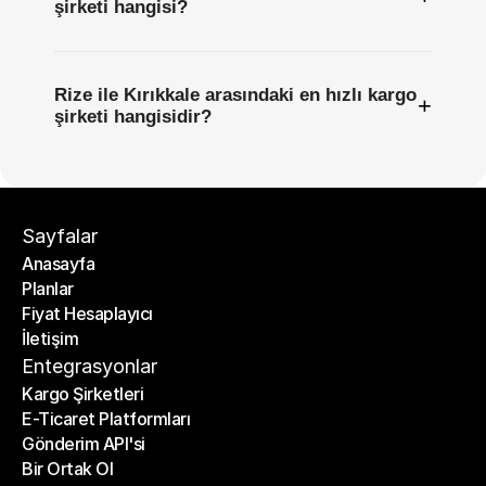
şirketi hangisi?
Rize ile Kırıkkale arasındaki en hızlı kargo
+
şirketi hangisidir?
Sayfalar
Anasayfa
Planlar
Anasayfa
Fiyat Hesaplayıcı
Planlar
İletişim
Fiyat Hesaplayıcı
İletişim
Entegrasyonlar
Kargo Şirketleri
E-Ticaret Platformları
Kargo Şirketleri
Gönderim API'si
E-Ticaret Platformları
Bir Ortak Ol
Gönderim API'si