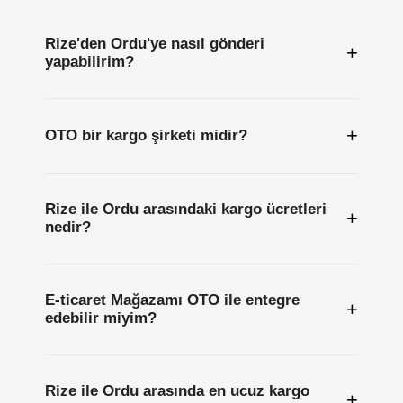
Rize'den Ordu'ye nasıl gönderi
+
yapabilirim?
+
OTO bir kargo şirketi midir?
Rize ile Ordu arasındaki kargo ücretleri
+
nedir?
E-ticaret Mağazamı OTO ile entegre
+
edebilir miyim?
Rize ile Ordu arasında en ucuz kargo
+