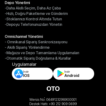
Depo Yönetimi
-Daha Akıllı Seçim, Daha Az Çaba
Depo Yönetimi
-Hızlı, Doğru Paketleme ve Gönderim
-Daha Akıllı Seçim, Daha Az Çaba
-Stoklarınızı Kontrol Altında Tutun
-Hızlı, Doğru Paketleme ve Gönderim
-Depoyu Telefonunuzdan Yönetin
-Stoklarınızı Kontrol Altında Tutun
-Depoyu Telefonunuzdan Yönetin
Modüller
Omnichannel Yönetimi
- Omnikanal Sipariş Senkronizasyonu
Omnichannel Yönetimi
- Akıllı Sipariş Yönlendirme
- Omnikanal Sipariş Senkronizasyonu
-Mağaza ve Depo Tamamlama Uygulamaları
- Akıllı Sipariş Yönlendirme
-Otomatik Sipariş Doğrulama & Kurallar
-Mağaza ve Depo Tamamlama Uygulamaları
-Otomatik Sipariş Doğrulama & Kurallar
Uygulamalar
İndir
İndir
IOS
Android
Mersis No: 0649123298900001
Destek Hattı: +90 212 909 0699