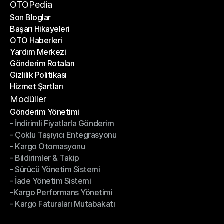
Bir Ortak Ol
OTOPedia
Son Bloglar
Başarı Hikayeleri
Son Bloglar
OTO Haberleri
Başarı Hikayeleri
Yardım Merkezi
OTO Haberleri
Gönderim Rotaları
Yardım Merkezi
Gizlilik Politikası
Gönderim Rotaları
Hizmet Şartları
Gizlilik Politikası
Hizmet Şartları
Modüller
Gönderim Yönetimi
- İndirimli Fiyatlarla Gönderim
Gönderim Yönetimi
- Çoklu Taşıyıcı Entegrasyonu
- İndirimli Fiyatlarla Gönderim
- Kargo Otomasyonu
- Çoklu Taşıyıcı Entegrasyonu
- Bildirimler & Takip
- Kargo Otomasyonu
- Sürücü Yönetim Sistemi
- Bildirimler & Takip
- İade Yönetim Sistemi
- Sürücü Yönetim Sistemi
-Kargo Performans Yönetimi
- İade Yönetim Sistemi
- Kargo Faturaları Mutabakatı
-Kargo Performans Yönetimi
- Kargo Faturaları Mutabakatı
Modüller