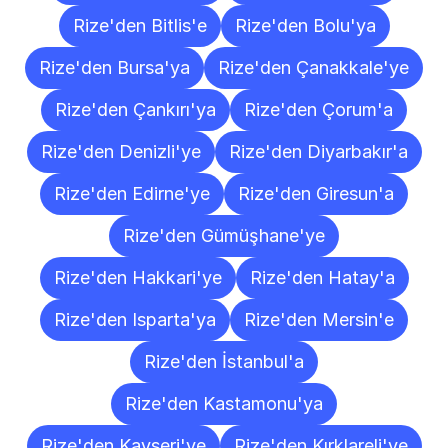
Rize'den Bitlis'e
Rize'den Bolu'ya
Rize'den Bursa'ya
Rize'den Çanakkale'ye
Rize'den Çankırı'ya
Rize'den Çorum'a
Rize'den Denizli'ye
Rize'den Diyarbakır'a
Rize'den Edirne'ye
Rize'den Giresun'a
Rize'den Gümüşhane'ye
Rize'den Hakkari'ye
Rize'den Hatay'a
Rize'den Isparta'ya
Rize'den Mersin'e
Rize'den İstanbul'a
Rize'den Kastamonu'ya
Rize'den Kayseri'ye
Rize'den Kırklareli'ye