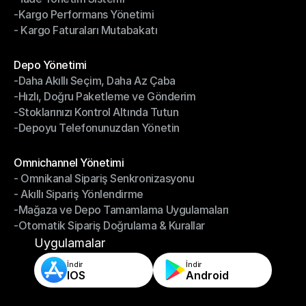
-Kargo Performans Yönetimi
- İade Yönetim Sistemi
- Kargo Faturaları Mutabakatı
-Kargo Performans Yönetimi
- Kargo Faturaları Mutabakatı
Modüller
Depo Yönetimi
-Daha Akıllı Seçim, Daha Az Çaba
Depo Yönetimi
-Hızlı, Doğru Paketleme ve Gönderim
-Daha Akıllı Seçim, Daha Az Çaba
-Stoklarınızı Kontrol Altında Tutun
-Hızlı, Doğru Paketleme ve Gönderim
-Depoyu Telefonunuzdan Yönetin
-Stoklarınızı Kontrol Altında Tutun
-Depoyu Telefonunuzdan Yönetin
Modüller
Omnichannel Yönetimi
- Omnikanal Sipariş Senkronizasyonu
Omnichannel Yönetimi
- Akıllı Sipariş Yönlendirme
- Omnikanal Sipariş Senkronizasyonu
-Mağaza ve Depo Tamamlama Uygulamaları
- Akıllı Sipariş Yönlendirme
-Otomatik Sipariş Doğrulama & Kurallar
-Mağaza ve Depo Tamamlama Uygulamaları
-Otomatik Sipariş Doğrulama & Kurallar
Uygulamalar
İndir
İndir
IOS
Android