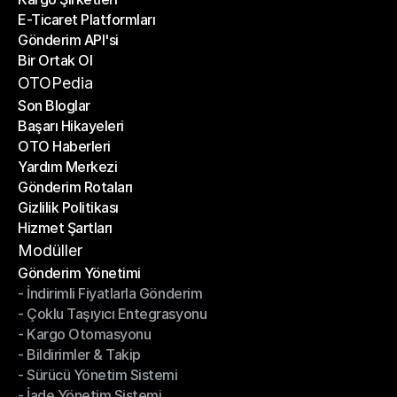
E-Ticaret Platformları
Kargo Şirketleri
Gönderim API'si
E-Ticaret Platformları
Bir Ortak Ol
Gönderim API'si
Bir Ortak Ol
OTOPedia
Son Bloglar
Başarı Hikayeleri
Son Bloglar
OTO Haberleri
Başarı Hikayeleri
Yardım Merkezi
OTO Haberleri
Gönderim Rotaları
Yardım Merkezi
Gizlilik Politikası
Gönderim Rotaları
Hizmet Şartları
Gizlilik Politikası
Hizmet Şartları
Modüller
Gönderim Yönetimi
- İndirimli Fiyatlarla Gönderim
Gönderim Yönetimi
- Çoklu Taşıyıcı Entegrasyonu
- İndirimli Fiyatlarla Gönderim
- Kargo Otomasyonu
- Çoklu Taşıyıcı Entegrasyonu
- Bildirimler & Takip
- Kargo Otomasyonu
- Sürücü Yönetim Sistemi
- Bildirimler & Takip
- İade Yönetim Sistemi
- Sürücü Yönetim Sistemi