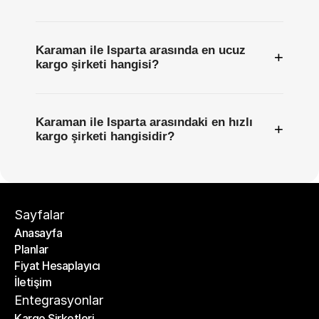
Karaman ile Isparta arasında en ucuz
+
kargo şirketi hangisi?
Karaman ile Isparta arasındaki en hızlı
+
kargo şirketi hangisidir?
Sayfalar
Anasayfa
Planlar
Anasayfa
Fiyat Hesaplayıcı
Planlar
İletişim
Fiyat Hesaplayıcı
İletişim
Entegrasyonlar
Kargo Şirketleri