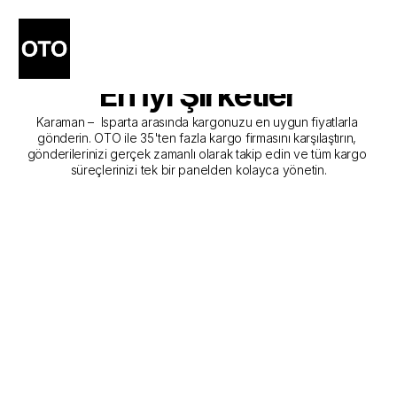
Karaman - Isparta Kargo 
Gönderim Hizmeti Sunan 
En İyi Şirketler
Karaman –  Isparta arasında kargonuzu en uygun fiyatlarla 
gönderin. OTO ile 35'ten fazla kargo firmasını karşılaştırın, 
gönderilerinizi gerçek zamanlı olarak takip edin ve tüm kargo 
süreçlerinizi tek bir panelden kolayca yönetin.