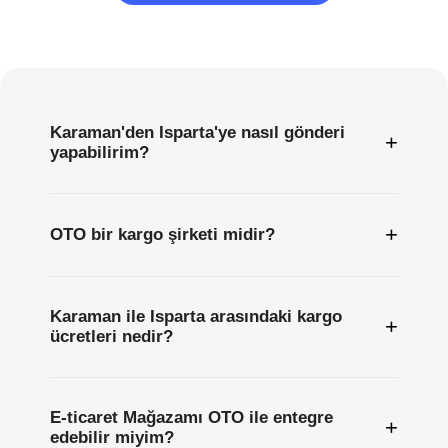
Sıkça
Sorulan
Sorular
Karaman'den Isparta'ye nasıl gönderi
+
yapabilirim?
+
OTO bir kargo şirketi midir?
Karaman ile Isparta arasındaki kargo
+
ücretleri nedir?
E-ticaret Mağazamı OTO ile entegre
+
edebilir miyim?