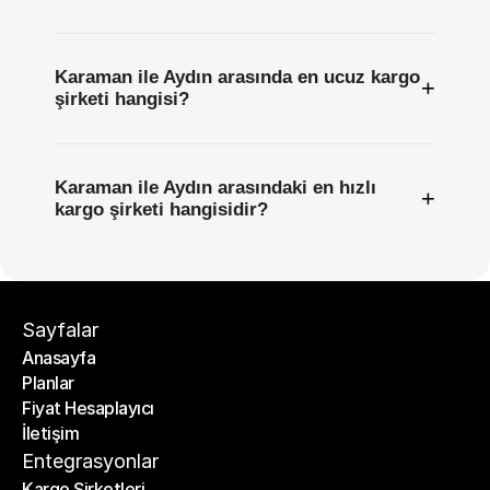
Karaman ile Aydın arasında en ucuz kargo
+
şirketi hangisi?
Karaman ile Aydın arasındaki en hızlı
+
kargo şirketi hangisidir?
Sayfalar
Anasayfa
Planlar
Anasayfa
Fiyat Hesaplayıcı
Planlar
İletişim
Fiyat Hesaplayıcı
İletişim
Entegrasyonlar
Kargo Şirketleri