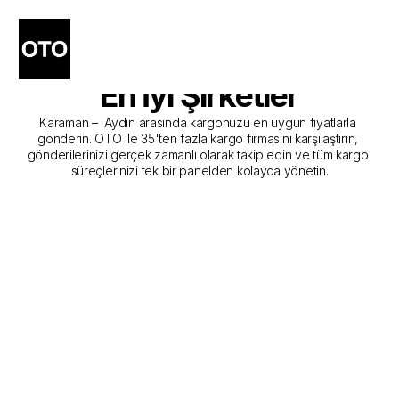
Karaman - Aydın Kargo 
Gönderim Hizmeti Sunan 
En İyi Şirketler
Karaman –  Aydın arasında kargonuzu en uygun fiyatlarla 
gönderin. OTO ile 35'ten fazla kargo firmasını karşılaştırın, 
gönderilerinizi gerçek zamanlı olarak takip edin ve tüm kargo 
süreçlerinizi tek bir panelden kolayca yönetin.