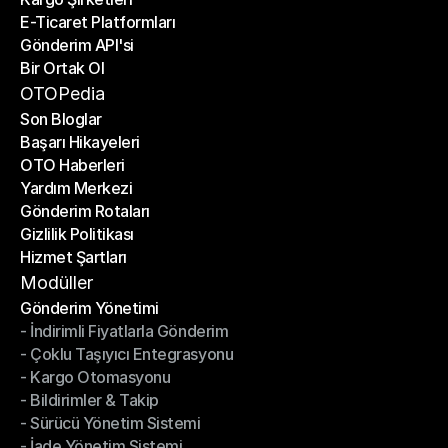
E-Ticaret Platformları
Kargo Şirketleri
Gönderim API'si
E-Ticaret Platformları
Bir Ortak Ol
Gönderim API'si
Bir Ortak Ol
OTOPedia
Son Bloglar
Başarı Hikayeleri
Son Bloglar
OTO Haberleri
Başarı Hikayeleri
Yardım Merkezi
OTO Haberleri
Gönderim Rotaları
Yardım Merkezi
Gizlilik Politikası
Gönderim Rotaları
Hizmet Şartları
Gizlilik Politikası
Hizmet Şartları
Modüller
Gönderim Yönetimi
- İndirimli Fiyatlarla Gönderim
Gönderim Yönetimi
- Çoklu Taşıyıcı Entegrasyonu
- İndirimli Fiyatlarla Gönderim
- Kargo Otomasyonu
- Çoklu Taşıyıcı Entegrasyonu
- Bildirimler & Takip
- Kargo Otomasyonu
- Sürücü Yönetim Sistemi
- Bildirimler & Takip
- İade Yönetim Sistemi
- Sürücü Yönetim Sistemi