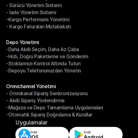
- Sürücü Yönetim Sistemi
- Bildirimler & Takip
- İade Yönetim Sistemi
- Sürücü Yönetim Sistemi
-Kargo Performans Yönetimi
- İade Yönetim Sistemi
- Kargo Faturaları Mutabakatı
-Kargo Performans Yönetimi
- Kargo Faturaları Mutabakatı
Modüller
Depo Yönetimi
-Daha Akıllı Seçim, Daha Az Çaba
Depo Yönetimi
-Hızlı, Doğru Paketleme ve Gönderim
-Daha Akıllı Seçim, Daha Az Çaba
-Stoklarınızı Kontrol Altında Tutun
-Hızlı, Doğru Paketleme ve Gönderim
-Depoyu Telefonunuzdan Yönetin
-Stoklarınızı Kontrol Altında Tutun
-Depoyu Telefonunuzdan Yönetin
Modüller
Omnichannel Yönetimi
- Omnikanal Sipariş Senkronizasyonu
Omnichannel Yönetimi
- Akıllı Sipariş Yönlendirme
- Omnikanal Sipariş Senkronizasyonu
-Mağaza ve Depo Tamamlama Uygulamaları
- Akıllı Sipariş Yönlendirme
-Otomatik Sipariş Doğrulama & Kurallar
-Mağaza ve Depo Tamamlama Uygulamaları
-Otomatik Sipariş Doğrulama & Kurallar
Uygulamalar
İndir
İndir
IOS
Android