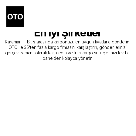
Karaman - Bitlis Kargo 
Gönderim Hizmeti Sunan 
En İyi Şirketler
Karaman –  Bitlis arasında kargonuzu en uygun fiyatlarla gönderin. 
OTO ile 35'ten fazla kargo firmasını karşılaştırın, gönderilerinizi 
gerçek zamanlı olarak takip edin ve tüm kargo süreçlerinizi tek bir 
panelden kolayca yönetin.