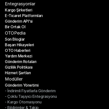
İletişim
Entegrasyonlar
Kargo Şirketleri
E-Ticaret Platformları
Kargo Şirketleri
Gönderim API'si
E-Ticaret Platformları
Bir Ortak Ol
Gönderim API'si
Bir Ortak Ol
OTOPedia
Son Bloglar
Başarı Hikayeleri
Son Bloglar
OTO Haberleri
Başarı Hikayeleri
Yardım Merkezi
OTO Haberleri
Gönderim Rotaları
Yardım Merkezi
Gizlilik Politikası
Gönderim Rotaları
Hizmet Şartları
Gizlilik Politikası
Hizmet Şartları
Modüller
Gönderim Yönetimi
- İndirimli Fiyatlarla Gönderim
Gönderim Yönetimi
- Çoklu Taşıyıcı Entegrasyonu
- İndirimli Fiyatlarla Gönderim
- Kargo Otomasyonu
- Çoklu Taşıyıcı Entegrasyonu
- Bildirimler & Takip
- Kargo Otomasyonu