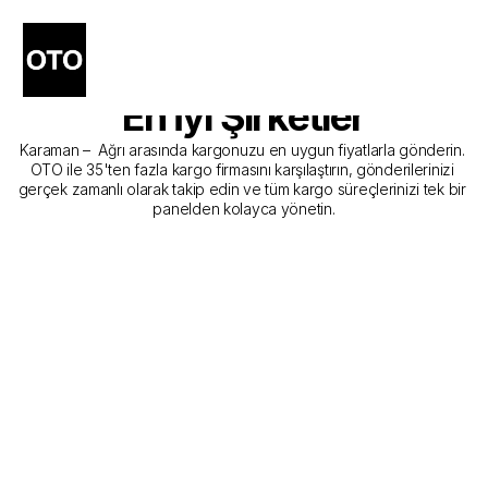
Karaman - Ağrı Kargo 
Gönderim Hizmeti Sunan 
En İyi Şirketler
Karaman –  Ağrı arasında kargonuzu en uygun fiyatlarla gönderin. 
OTO ile 35'ten fazla kargo firmasını karşılaştırın, gönderilerinizi 
gerçek zamanlı olarak takip edin ve tüm kargo süreçlerinizi tek bir 
panelden kolayca yönetin.