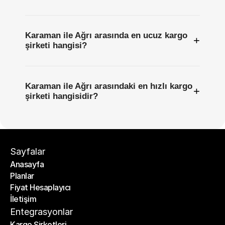
Karaman ile Ağrı arasında en ucuz kargo
+
şirketi hangisi?
Karaman ile Ağrı arasındaki en hızlı kargo
+
şirketi hangisidir?
Sayfalar
Anasayfa
Planlar
Anasayfa
Fiyat Hesaplayıcı
Planlar
İletişim
Fiyat Hesaplayıcı
İletişim
Entegrasyonlar
Kargo Şirketleri