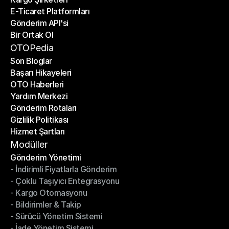
E-Ticaret Platformları
Kargo Şirketleri
Gönderim API'si
E-Ticaret Platformları
Bir Ortak Ol
Gönderim API'si
Bir Ortak Ol
OTOPedia
Son Bloglar
Başarı Hikayeleri
Son Bloglar
OTO Haberleri
Başarı Hikayeleri
Yardım Merkezi
OTO Haberleri
Gönderim Rotaları
Yardım Merkezi
Gizlilik Politikası
Gönderim Rotaları
Hizmet Şartları
Gizlilik Politikası
Hizmet Şartları
Modüller
Gönderim Yönetimi
- İndirimli Fiyatlarla Gönderim
Gönderim Yönetimi
- Çoklu Taşıyıcı Entegrasyonu
- İndirimli Fiyatlarla Gönderim
- Kargo Otomasyonu
- Çoklu Taşıyıcı Entegrasyonu
- Bildirimler & Takip
- Kargo Otomasyonu
- Sürücü Yönetim Sistemi
- Bildirimler & Takip
- İade Yönetim Sistemi
- Sürücü Yönetim Sistemi