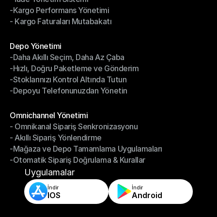
-Kargo Performans Yönetimi
- İade Yönetim Sistemi
- Kargo Faturaları Mutabakatı
-Kargo Performans Yönetimi
- Kargo Faturaları Mutabakatı
Modüller
Depo Yönetimi
-Daha Akıllı Seçim, Daha Az Çaba
Depo Yönetimi
-Hızlı, Doğru Paketleme ve Gönderim
-Daha Akıllı Seçim, Daha Az Çaba
-Stoklarınızı Kontrol Altında Tutun
-Hızlı, Doğru Paketleme ve Gönderim
-Depoyu Telefonunuzdan Yönetin
-Stoklarınızı Kontrol Altında Tutun
-Depoyu Telefonunuzdan Yönetin
Modüller
Omnichannel Yönetimi
- Omnikanal Sipariş Senkronizasyonu
Omnichannel Yönetimi
- Akıllı Sipariş Yönlendirme
- Omnikanal Sipariş Senkronizasyonu
-Mağaza ve Depo Tamamlama Uygulamaları
- Akıllı Sipariş Yönlendirme
-Otomatik Sipariş Doğrulama & Kurallar
-Mağaza ve Depo Tamamlama Uygulamaları
-Otomatik Sipariş Doğrulama & Kurallar
Uygulamalar
İndir
İndir
IOS
Android