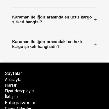
Karaman ile Iğdır arasında en ucuz kargo
+
şirketi hangisi?
Karaman ile Iğdır arasındaki en hızlı
+
kargo şirketi hangisidir?
Sayfalar
Anasayfa
Planlar
Anasayfa
Fiyat Hesaplayıcı
Planlar
İletişim
Fiyat Hesaplayıcı
İletişim
Entegrasyonlar
Kargo Şirketleri