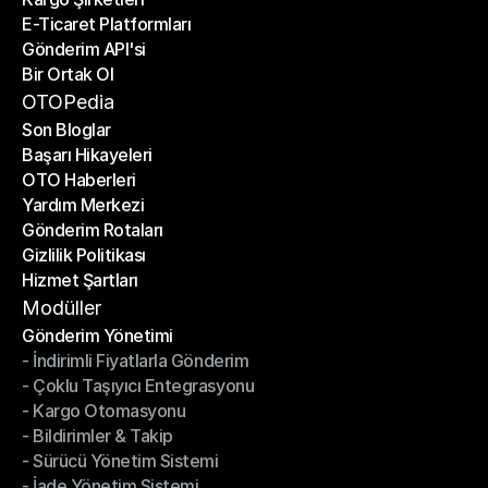
E-Ticaret Platformları
Kargo Şirketleri
Gönderim API'si
E-Ticaret Platformları
Bir Ortak Ol
Gönderim API'si
Bir Ortak Ol
OTOPedia
Son Bloglar
Başarı Hikayeleri
Son Bloglar
OTO Haberleri
Başarı Hikayeleri
Yardım Merkezi
OTO Haberleri
Gönderim Rotaları
Yardım Merkezi
Gizlilik Politikası
Gönderim Rotaları
Hizmet Şartları
Gizlilik Politikası
Hizmet Şartları
Modüller
Gönderim Yönetimi
- İndirimli Fiyatlarla Gönderim
Gönderim Yönetimi
- Çoklu Taşıyıcı Entegrasyonu
- İndirimli Fiyatlarla Gönderim
- Kargo Otomasyonu
- Çoklu Taşıyıcı Entegrasyonu
- Bildirimler & Takip
- Kargo Otomasyonu
- Sürücü Yönetim Sistemi
- Bildirimler & Takip
- İade Yönetim Sistemi
- Sürücü Yönetim Sistemi