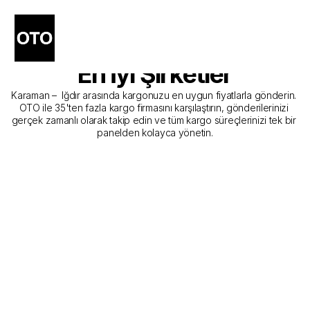
Karaman - Iğdır Kargo 
Gönderim Hizmeti Sunan 
En İyi Şirketler
Karaman –  Iğdır arasında kargonuzu en uygun fiyatlarla gönderin. 
OTO ile 35'ten fazla kargo firmasını karşılaştırın, gönderilerinizi 
gerçek zamanlı olarak takip edin ve tüm kargo süreçlerinizi tek bir 
panelden kolayca yönetin.