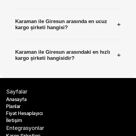
Karaman ile Giresun arasında en ucuz
+
kargo şirketi hangisi?
Karaman ile Giresun arasındaki en hızlı
+
kargo şirketi hangisidir?
Sayfalar
Anasayfa
Planlar
Anasayfa
Fiyat Hesaplayıcı
Planlar
İletişim
Fiyat Hesaplayıcı
İletişim
Entegrasyonlar
Kargo Şirketleri