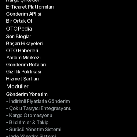
E-Ticaret Platformları
Kargo Şirketleri
Gönderim API'si
E-Ticaret Platformları
Bir Ortak Ol
Gönderim API'si
Bir Ortak Ol
OTOPedia
Son Bloglar
Başarı Hikayeleri
Son Bloglar
OTO Haberleri
Başarı Hikayeleri
Yardım Merkezi
OTO Haberleri
Gönderim Rotaları
Yardım Merkezi
Gizlilik Politikası
Gönderim Rotaları
Hizmet Şartları
Gizlilik Politikası
Hizmet Şartları
Modüller
Gönderim Yönetimi
- İndirimli Fiyatlarla Gönderim
Gönderim Yönetimi
- Çoklu Taşıyıcı Entegrasyonu
- İndirimli Fiyatlarla Gönderim
- Kargo Otomasyonu
- Çoklu Taşıyıcı Entegrasyonu
- Bildirimler & Takip
- Kargo Otomasyonu
- Sürücü Yönetim Sistemi
- Bildirimler & Takip
- İade Yönetim Sistemi
- Sürücü Yönetim Sistemi