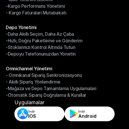
-Kargo Performans Yönetimi
- İade Yönetim Sistemi
- Kargo Faturaları Mutabakatı
-Kargo Performans Yönetimi
- Kargo Faturaları Mutabakatı
Modüller
Depo Yönetimi
-Daha Akıllı Seçim, Daha Az Çaba
Depo Yönetimi
-Hızlı, Doğru Paketleme ve Gönderim
-Daha Akıllı Seçim, Daha Az Çaba
-Stoklarınızı Kontrol Altında Tutun
-Hızlı, Doğru Paketleme ve Gönderim
-Depoyu Telefonunuzdan Yönetin
-Stoklarınızı Kontrol Altında Tutun
-Depoyu Telefonunuzdan Yönetin
Modüller
Omnichannel Yönetimi
- Omnikanal Sipariş Senkronizasyonu
Omnichannel Yönetimi
- Akıllı Sipariş Yönlendirme
- Omnikanal Sipariş Senkronizasyonu
-Mağaza ve Depo Tamamlama Uygulamaları
- Akıllı Sipariş Yönlendirme
-Otomatik Sipariş Doğrulama & Kurallar
-Mağaza ve Depo Tamamlama Uygulamaları
-Otomatik Sipariş Doğrulama & Kurallar
Uygulamalar
İndir
İndir
IOS
Android