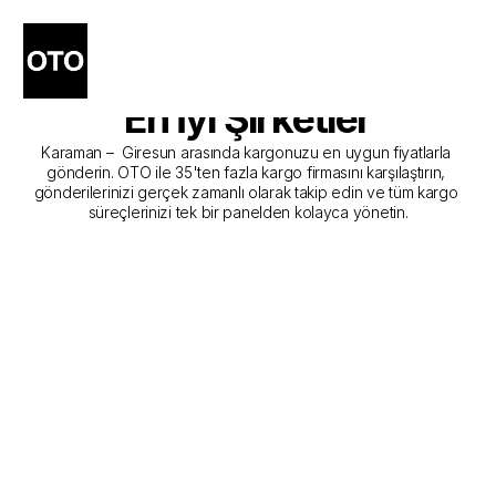
Karaman - Giresun Kargo 
Gönderim Hizmeti Sunan 
En İyi Şirketler
Karaman –  Giresun arasında kargonuzu en uygun fiyatlarla 
gönderin. OTO ile 35'ten fazla kargo firmasını karşılaştırın, 
gönderilerinizi gerçek zamanlı olarak takip edin ve tüm kargo 
süreçlerinizi tek bir panelden kolayca yönetin.