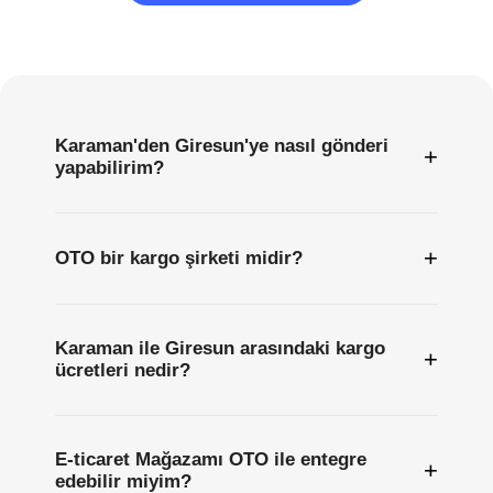
Sıkça
Sorulan
Sorular
Karaman'den Giresun'ye nasıl gönderi
+
yapabilirim?
+
OTO bir kargo şirketi midir?
Karaman ile Giresun arasındaki kargo
+
ücretleri nedir?
E-ticaret Mağazamı OTO ile entegre
+
edebilir miyim?