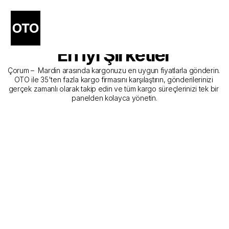
Çorum - Mardin Kargo 
Gönderim Hizmeti Sunan 
En İyi Şirketler
Çorum –  Mardin arasında kargonuzu en uygun fiyatlarla gönderin. 
OTO ile 35'ten fazla kargo firmasını karşılaştırın, gönderilerinizi 
gerçek zamanlı olarak takip edin ve tüm kargo süreçlerinizi tek bir 
panelden kolayca yönetin.