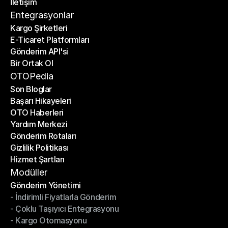
İletişim
Fiyat Hesaplayıcı
İletişim
Entegrasyonlar
Kargo Şirketleri
E-Ticaret Platformları
Kargo Şirketleri
Gönderim API'si
E-Ticaret Platformları
Bir Ortak Ol
Gönderim API'si
Bir Ortak Ol
OTOPedia
Son Bloglar
Başarı Hikayeleri
Son Bloglar
OTO Haberleri
Başarı Hikayeleri
Yardım Merkezi
OTO Haberleri
Gönderim Rotaları
Yardım Merkezi
Gizlilik Politikası
Gönderim Rotaları
Hizmet Şartları
Gizlilik Politikası
Hizmet Şartları
Modüller
Gönderim Yönetimi
- İndirimli Fiyatlarla Gönderim
Gönderim Yönetimi
- Çoklu Taşıyıcı Entegrasyonu
- İndirimli Fiyatlarla Gönderim
- Kargo Otomasyonu
- Çoklu Taşıyıcı Entegrasyonu