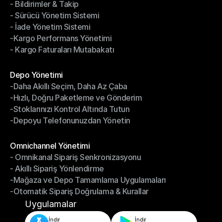
- Bildirimler & Takip
- Kargo Otomasyonu
- Sürücü Yönetim Sistemi
- Bildirimler & Takip
- İade Yönetim Sistemi
- Sürücü Yönetim Sistemi
-Kargo Performans Yönetimi
- İade Yönetim Sistemi
- Kargo Faturaları Mutabakatı
-Kargo Performans Yönetimi
- Kargo Faturaları Mutabakatı
Modüller
Depo Yönetimi
-Daha Akıllı Seçim, Daha Az Çaba
Depo Yönetimi
-Hızlı, Doğru Paketleme ve Gönderim
-Daha Akıllı Seçim, Daha Az Çaba
-Stoklarınızı Kontrol Altında Tutun
-Hızlı, Doğru Paketleme ve Gönderim
-Depoyu Telefonunuzdan Yönetin
-Stoklarınızı Kontrol Altında Tutun
-Depoyu Telefonunuzdan Yönetin
Modüller
Omnichannel Yönetimi
- Omnikanal Sipariş Senkronizasyonu
Omnichannel Yönetimi
- Akıllı Sipariş Yönlendirme
- Omnikanal Sipariş Senkronizasyonu
-Mağaza ve Depo Tamamlama Uygulamaları
- Akıllı Sipariş Yönlendirme
-Otomatik Sipariş Doğrulama & Kurallar
-Mağaza ve Depo Tamamlama Uygulamaları
-Otomatik Sipariş Doğrulama & Kurallar
Uygulamalar
İndir
İndir